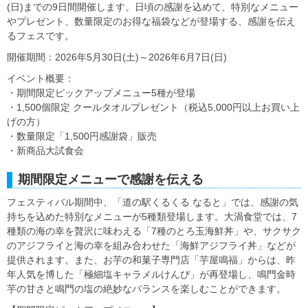
(日)までの9日間開催します。日頃の感謝を込めて、特別なメニュー
やプレゼント、数量限定のお得な福袋などが登場する、感謝を伝え
るフェスです。
開催期間：2026年5月30日(土)～2026年6月7日(日)
イベント概要：
・期間限定ピックアップメニュー5種が登場
・1,500個限定 クールタオルプレゼント（税込5,000円以上お買い上
げの方）
・数量限定「1,500円感謝袋」販売
・新商品大試食会
期間限定メニューで感謝を伝える
フェスティバル期間中、「道の駅くるくる なると」では、感謝の気
持ちを込めた特別なメニューが5種類登場します。大渦食堂では、7
種類の海の幸を贅沢に味わえる「7種のとろ玉海鮮丼」や、サクサク
のアジフライと海の幸を組み合わせた「海鮮アジフライ丼」などが
提供されます。また、お芋の和菓子専門店「芋屋鳴福」からは、昨
年人気を博した「極細塩キャラメルけんぴ」が再登場し、鳴門金時
芋の甘さと鳴門の塩の絶妙なバランスを楽しむことができます。