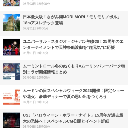
08月03日 15時00分
日本最大級！さがみ湖MORI MORI「モリモリノボル」
18mアスレチック登場
07月31日 9時00分
ユニバーサル・スタジオ・ジャパン初参加！25周年のエ
ンターテイメントで天神祭船渡御を“超元気”に応援
08月01日 9時00分
ムーミントロール冬のぬくもり×ムーミンバレーパーク特
別コラボ開催情報まとめ
08月04日 15時00分
ムーミンの日スペシャルウィーク2026開催！限定ショー
や花火、豪華ディナーで夏の思い出をつくろう
07月31日 9時00分
USJ「ハロウィーン・ホラー・ナイト」15周年が過去最
大の恐怖へ！スペシャルCM公開とイベント詳細
08月04日 15時00分