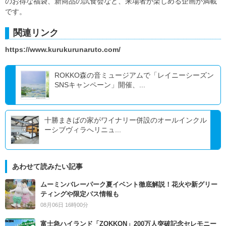
のお得な福袋、新商品の試食会など、来場者が楽しめる企画が満載
です。
関連リンク
https://www.kurukurunaruto.com/
ROKKO森の音ミュージアムで「レイニーシーズン
SNSキャンペーン」開催、...
十勝まきばの家がワイナリー併設のオールインクル
ーシブヴィラへリニュ...
あわせて読みたい記事
ムーミンバレーパーク夏イベント徹底解説！花火や新グリー
ティングや限定パス情報も
08月06日 16時00分
富士急ハイランド「ZOKKON」200万人突破記念セレモニー