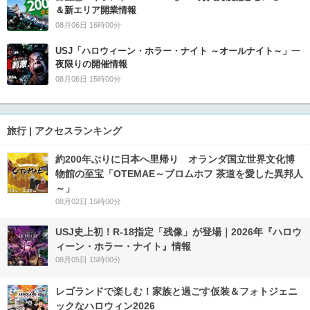
＆新エリア開業情報
08月06日 16時00分
USJ「ハロウィーン・ホラー・ナイト ～オールナイト～」一
夜限りの開催情報
08月06日 15時00分
旅行 | アクセスランキング
約200年ぶりに日本へ里帰り オランダ国立世界文化博
物館の至宝「OTEMAE～ブロムホフ 茶道を愛した異邦人
～」
08月02日 15時00分
USJ史上初！R-18指定「残像」が登場｜2026年『ハロウ
ィーン・ホラー・ナイト』情報
08月05日 15時00分
レゴランドで楽しむ！家族と過ごす仮装＆フォトジェニ
ックなハロウィン2026