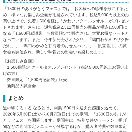
「1500日のありがとうフェス」では、お客様への感謝を形にするた
め、様々なお楽しみ企画が用意されています。税込5,000円以上のお
買い上げで、先着1,500名様に「かわいいクールタオル」がプレゼン
トされます。さらに、通常税込2,311円相当の商品が税込1,500円に
なる「1,500円感謝袋」も数量限定で販売され、大変お得なセットと
なっています。また、今年新発売された3品、「鳴門わかめのザク飯
だれ」、「鳴門わかめと甘海老のおせんべい」、「帆立醤油」の試
食会も開催され、新しい味覚との出会いも楽しめます。
【お楽しみ企画】
・1,500個限定 クールタオルプレゼント（税込5,000円以上お買い上
げの方）
・数量限定「1,500円感謝袋」販売
・新商品大試食会
まとめ
道の駅くるくる なるとは、開業1500日を迎えた感謝を込めて、
2026年5月30日(土)から6月7日(日)までの期間、「1500日のありが
とうフェス」を開催します。期間中は、特別な丼やラーメン、揚げ
物などの期間限定メニューが登場するほか、購入者特典や数量限定