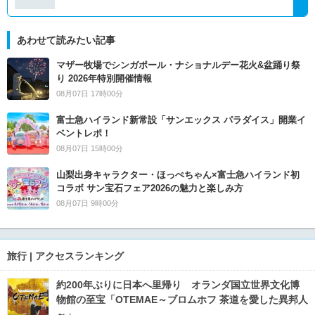
あわせて読みたい記事
マザー牧場でシンガポール・ナショナルデー花火&盆踊り祭
り 2026年特別開催情報
08月07日 17時00分
富士急ハイランド新常設「サンエックス パラダイス」開業イ
ベントレポ！
08月07日 15時00分
山梨出身キャラクター・ほっぺちゃん×富士急ハイランド初
コラボ サン宝石フェア2026の魅力と楽しみ方
08月07日 9時00分
旅行 | アクセスランキング
約200年ぶりに日本へ里帰り オランダ国立世界文化博
物館の至宝「OTEMAE～ブロムホフ 茶道を愛した異邦人
～」