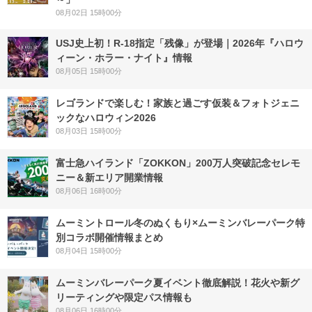
08月02日 15時00分
USJ史上初！R-18指定「残像」が登場｜2026年『ハロウ
ィーン・ホラー・ナイト』情報
08月05日 15時00分
レゴランドで楽しむ！家族と過ごす仮装＆フォトジェニ
ックなハロウィン2026
08月03日 15時00分
富士急ハイランド「ZOKKON」200万人突破記念セレモ
ニー＆新エリア開業情報
08月06日 16時00分
ムーミントロール冬のぬくもり×ムーミンバレーパーク特
別コラボ開催情報まとめ
08月04日 15時00分
ムーミンバレーパーク夏イベント徹底解説！花火や新グ
リーティングや限定パス情報も
08月06日 16時00分