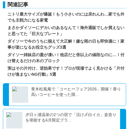
関連記事
ニトリ最大サイズが爆誕！もう小さいのには戻れんわ…家でも外
でも主戦力になる家電
まさかダイソーにデカいのあるなんて！海外通販でしか買えない
と思ってた「巨大なプレート」
ダイソーで今のうちに揃えて大正解！嫌な雨の日も即快適に！家
事が楽になるお役立ちグッズ3選
ダイソー姉妹店の蓋が凄い！他店だと倍以上の値段なのに…！付
け替えるだけの木のブロック
実はその片付け、逆効果です！プロが現場でよく見かける「片付
けが進まないNG行動」5選
青木松風庵で「コーヒーフェア2026」開催！香り
高いコーヒーを使った限...
夕日ヶ浦温泉の2つの宿で「活け〆白イカ」姿造り
を堪能する6月限定プラ...