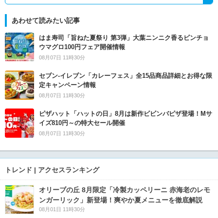
あわせて読みたい記事
はま寿司「旨ねた夏祭り 第3弾」大葉ニンニク香るビンチョ
ウマグロ100円フェア開催情報
08月07日 11時30分
セブン‐イレブン「カレーフェス」全15品商品詳細とお得な限
定キャンペーン情報
08月07日 11時30分
ピザハット「ハットの日」8月は新作ビビンバピザ登場！Mサ
イズ810円～の特大セール開催
08月07日 11時30分
トレンド | アクセスランキング
オリーブの丘 8月限定「冷製カッペリーニ 赤海老のレモ
ンガーリック」新登場！爽やか夏メニューを徹底解説
08月01日 11時30分