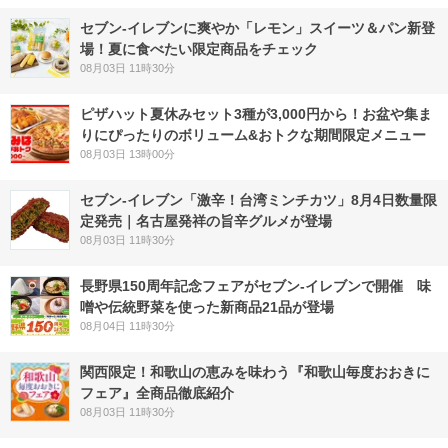
セブン‐イレブンに爽やか「レモン」スイーツ＆パン新登
場！夏に食べたい限定商品をチェック
08月03日 11時30分
ピザハット夏休みセット3種が3,000円から！お盆や集ま
りにぴったりのボリューム&おトクな期間限定メニュー
08月03日 13時00分
セブン-イレブン「激辛！台湾ミンチカツ」8月4日数量限
定発売｜名古屋発祥の旨辛グルメが登場
08月03日 11時30分
長野県150周年記念フェアがセブン-イレブンで開催 味
噌や伝統野菜を使った新商品21品が登場
08月04日 11時30分
関西限定！和歌山の恵みを味わう『和歌山毎度おおきに
フェア』全商品徹底紹介
08月03日 11時30分