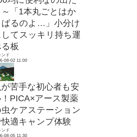
よ～「1本丸ごとはか
さばるのよ…」小分け
にしてスッキリ持ち運
べる板
レンド
6-08-02 11:00
虫が苦手な初心者も安
！PICA×アース製薬
の虫ケアステーション
で快適キャンプ体験
レンド
6-08-05 11:30