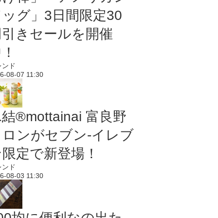
ドッグ」3日間限定30
円引きセールを開催
中！
レンド
6-08-07 11:30
結®mottainai 富良野
メロンがセブン‐イレブ
ン限定で新登場！
レンド
6-08-03 11:30
100均に便利なの出た