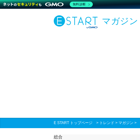
無料診断
マガジン
E START トップページ
>
トレンド
>
マガジン
総合