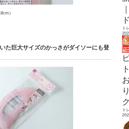
8cm）
ト
202
っていた巨大サイズのかっさがダイソーにも登
ト
ト
202