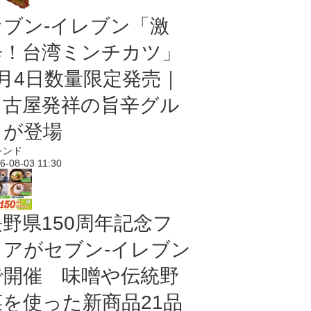
セブン-イレブン「激
辛！台湾ミンチカツ」
8月4日数量限定発売｜
名古屋発祥の旨辛グル
メが登場
レンド
6-08-03 11:30
長野県150周年記念フ
ェアがセブン-イレブン
で開催 味噌や伝統野
菜を使った新商品21品