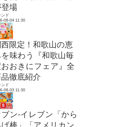
が登場
レンド
6-08-04 11:30
関西限定！和歌山の恵
みを味わう『和歌山毎
度おおきにフェア』全
商品徹底紹介
レンド
6-08-03 11:30
セブン‐イレブン「から
あげ棒」「アメリカン