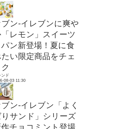
セブン‐イレブンに爽や
か「レモン」スイーツ
＆パン新登場！夏に食
べたい限定商品をチェ
ック
レンド
6-08-03 11:30
セブン‐イレブン「よく
ばりサンド」シリーズ
新作チョコミント登場