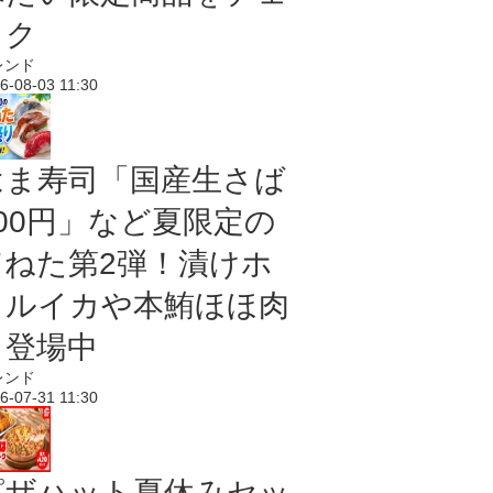
ック
レンド
6-08-03 11:30
はま寿司「国産生さば
100円」など夏限定の
旨ねた第2弾！漬けホ
タルイカや本鮪ほほ肉
も登場中
レンド
6-07-31 11:30
ピザハット夏休みセッ