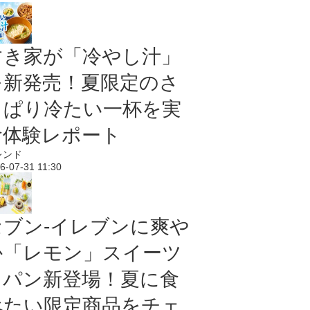
すき家が「冷やし汁」
を新発売！夏限定のさ
っぱり冷たい一杯を実
食体験レポート
レンド
6-07-31 11:30
セブン‐イレブンに爽や
か「レモン」スイーツ
＆パン新登場！夏に食
べたい限定商品をチェ