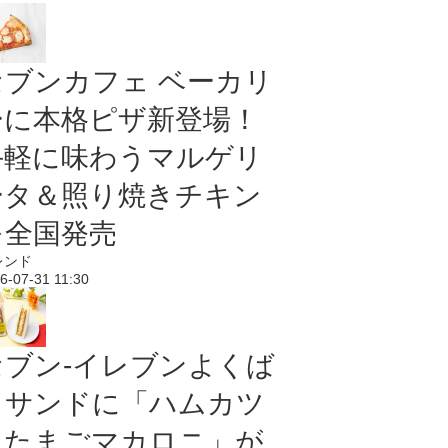
セブンカフェ ベーカリ
ーに本格ピザ新登場！
手軽に味わうマルゲリ
ータ＆照り焼きチキン
を全国発売
レンド
6-07-31 11:30
セブン‐イレブンよくば
りサンドに「ハムカツ
＆たまごマカロニ」が