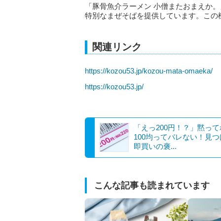
「豚骨魚介ラーメン 小僧またおまえか
特別なまぜそばを提供しています。この
関連リンク
https://kozou53.jp/kozou-mata-omaeka/
https://kozou53.jp/
「えっ200円！？」黙って
100均ってバレない！見
即買いの褒...
こんな記事も読まれています