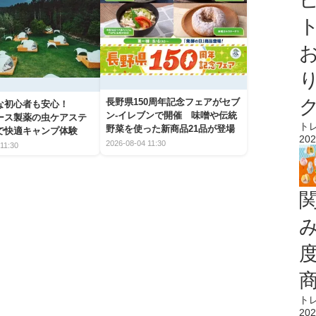
ト
長野県150周年記念フェアがセブ
な初心者も安心！
ン-イレブンで開催 味噌や伝統
アース製薬の虫ケアステ
ト
野菜を使った新商品21品が登場
で快適キャンプ体験
202
2026-08-04 11:30
11:30
ト
202