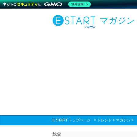
無料診断
マガジン
E START トップページ
>
トレンド
>
マガジン
総合