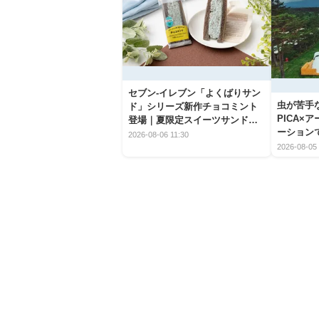
セブン‐イレブン「よくばりサン
虫が苦手
ド」シリーズ新作チョコミント
PICA×
登場｜夏限定スイーツサンドの
ーション
爽快な魅力
2026-08-06 11:30
2026-08-05 