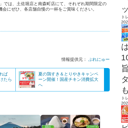
。」では、土佐堀店と南森町店にて、それぞれ期間限定の
機会にぜひ、各店舗自慢の一杯をご賞味ください。
ト
202
情報提供元：
ぷれにゅー
れば
夏の鶏すき＆とりやきキャンペ
つけたら
ーン開催！国産チキン消費拡大
へ
ト
202