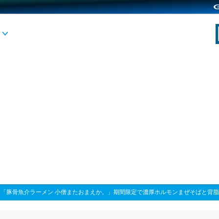
>
「豚骨魚介ラーメン 小僧またおまえか。」期間限定で濃厚ホルモンまぜそばと背