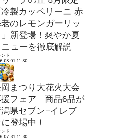
「冷製カッペリーニ 赤
海老のレモンガーリッ
ク」新登場！爽やか夏
メニューを徹底解説
レンド
6-08-01 11:30
長岡まつり大花火大会
応援フェア｜商品6品が
新潟県セブン−イレブ
ンに登場中！
レンド
6-07-31 11:30