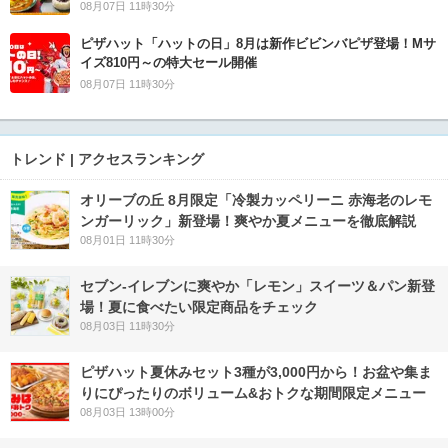
08月07日 11時30分
ピザハット「ハットの日」8月は新作ビビンバピザ登場！Mサ
イズ810円～の特大セール開催
08月07日 11時30分
トレンド | アクセスランキング
オリーブの丘 8月限定「冷製カッペリーニ 赤海老のレモ
ンガーリック」新登場！爽やか夏メニューを徹底解説
08月01日 11時30分
セブン‐イレブンに爽やか「レモン」スイーツ＆パン新登
場！夏に食べたい限定商品をチェック
08月03日 11時30分
ピザハット夏休みセット3種が3,000円から！お盆や集ま
りにぴったりのボリューム&おトクな期間限定メニュー
08月03日 13時00分