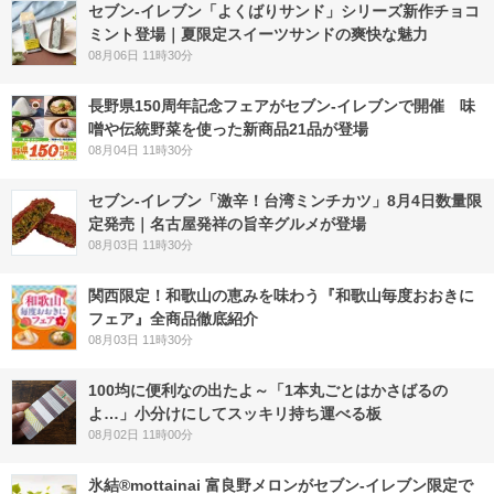
セブン‐イレブン「よくばりサンド」シリーズ新作チョコ
ミント登場｜夏限定スイーツサンドの爽快な魅力
08月06日 11時30分
長野県150周年記念フェアがセブン-イレブンで開催 味
噌や伝統野菜を使った新商品21品が登場
08月04日 11時30分
セブン-イレブン「激辛！台湾ミンチカツ」8月4日数量限
定発売｜名古屋発祥の旨辛グルメが登場
08月03日 11時30分
関西限定！和歌山の恵みを味わう『和歌山毎度おおきに
フェア』全商品徹底紹介
08月03日 11時30分
100均に便利なの出たよ～「1本丸ごとはかさばるの
よ…」小分けにしてスッキリ持ち運べる板
08月02日 11時00分
氷結®mottainai 富良野メロンがセブン‐イレブン限定で