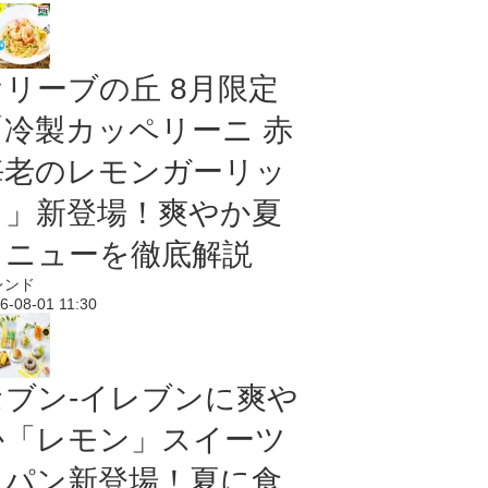
オリーブの丘 8月限定
「冷製カッペリーニ 赤
海老のレモンガーリッ
ク」新登場！爽やか夏
メニューを徹底解説
レンド
6-08-01 11:30
セブン‐イレブンに爽や
か「レモン」スイーツ
＆パン新登場！夏に食