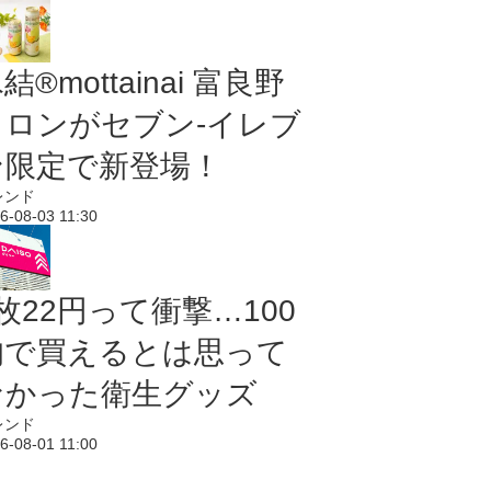
結®mottainai 富良野
メロンがセブン‐イレブ
ン限定で新登場！
レンド
6-08-03 11:30
枚22円って衝撃…100
均で買えるとは思って
なかった衛生グッズ
レンド
6-08-01 11:00