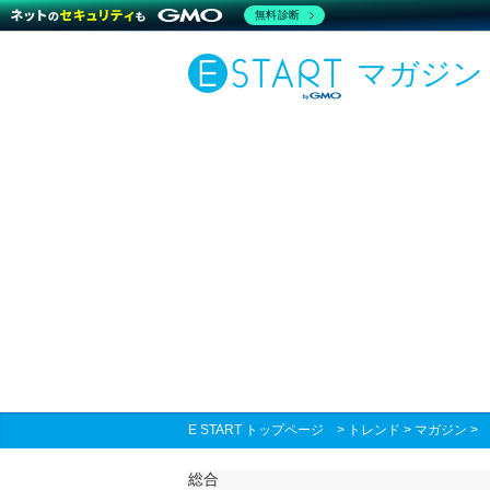
無料診断
マガジン
E START トップページ
>
トレンド
>
マガジン
総合