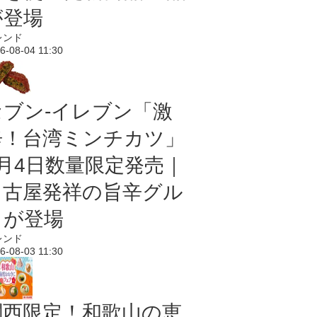
が登場
レンド
6-08-04 11:30
セブン-イレブン「激
辛！台湾ミンチカツ」
8月4日数量限定発売｜
名古屋発祥の旨辛グル
メが登場
レンド
6-08-03 11:30
関西限定！和歌山の恵