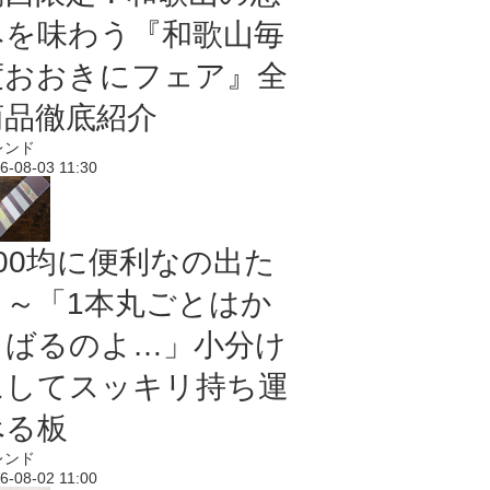
みを味わう『和歌山毎
度おおきにフェア』全
商品徹底紹介
レンド
6-08-03 11:30
100均に便利なの出た
よ～「1本丸ごとはか
さばるのよ…」小分け
にしてスッキリ持ち運
べる板
レンド
6-08-02 11:00