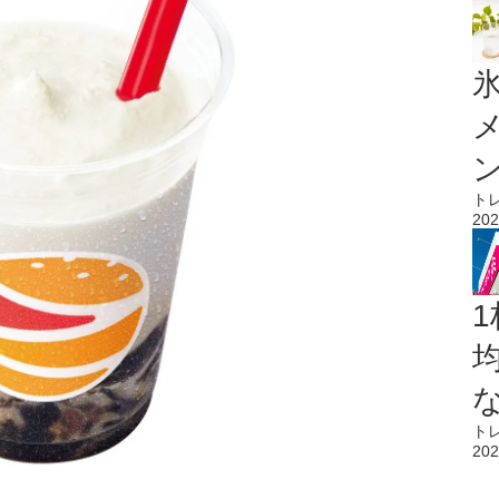
氷
ト
202
1
ト
202