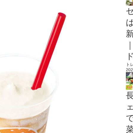
ト
202