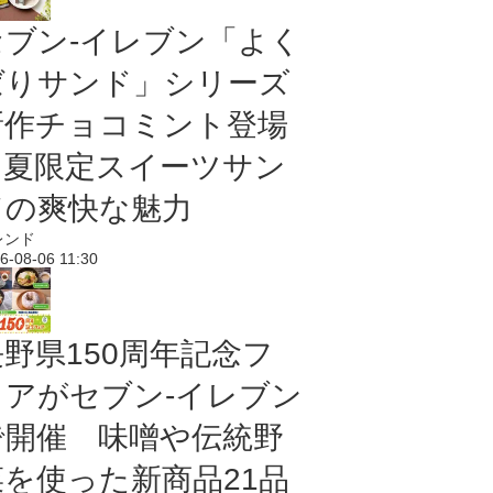
セブン‐イレブン「よく
ばりサンド」シリーズ
新作チョコミント登場
｜夏限定スイーツサン
ドの爽快な魅力
レンド
6-08-06 11:30
長野県150周年記念フ
ェアがセブン-イレブン
で開催 味噌や伝統野
菜を使った新商品21品