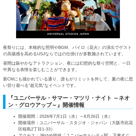
夜祭りには、本格的な照明やBGM、パイロ（花火）の演出でゲスト
の高揚感を高めるUSJならではの仕掛けが多数施されています。
昼間は賑やかなアトラクション、夜には幻想的な祭り空間と、一日
中異なる表情を楽しむことができます。
新CMにも描かれている通り、誰もがリミットを外して、夏の夜に思
い切り遊べる“超元気”なイベントです。
『ユニバーサル・サマー・マツリ・ナイト ～ネオ
ン・グロウアップ～』開催情報
開催期間：2026年7月1日（水）～8月26日（水）
開催場所：ユニバーサル・スタジオ・ジャパン（大阪市此花
区桜島2丁目1-33）
アクセス：JRゆめ咲線「ユニバーサルシティ駅」下車すぐ