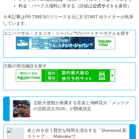
料金：パーク入場料に準ずる（詳細は
公式サイト
を参照）
※本記事はPR TIMESのリリースを元にE START AIライターが執筆
しています。
ユニバーサル・スタジオ・ジャパン™のパートナーホテルを探す
大阪の宿泊施設を探す
北欧大使館が推薦する音楽と湖畔花火「メッツァ
の北欧花火2026」が開催決定
炎と向き合う贅沢な時間を演出する「Sherwood 薪
ストーブ」、Makuakeで...