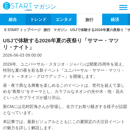
マガジン
総合
トレンド
エンタメ
経済
旅行
E START トップページ
旅行
マガジン
USJで体験する2026年夏の夜祭り
USJで体験する2026年夏の夜祭り「サマー・マツ
リ・ナイト」
2026-06-03 09:00:00
2026年、ユニバーサル・スタジオ・ジャパンは開業25周年を迎え、
特別な夏の夜を彩る新イベント『ユニバーサル・サマー・マツリ・
ナイト ～ネオン・グロウアップ～』を開催します。
昼・夜で異なる興奮を楽しめるこのイベントは、世代を超えて楽し
める“夜祭り”をテーマとし、カラフルなネオンの光や水・泡・花火
といったサプライズが盛り沢山。
新CMには北村匠海さんが登場し、全力でお祭り騒ぎする様子が話題
となっています。
本記事では、最新ビジュアルとともにこの夏限定の大注目イベント
の魅力を詳しく解説します。