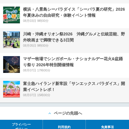
横浜・八景島シーパラダイス「シーパラ夏の研究」2026
年夏休みの自由研究・体験イベント情報
08月03日 9時00分
川崎・沖縄オリオン祭2026 沖縄グルメと伝統芸能、野
外映画まで満喫できる3日間
08月05日 9時00分
マザー牧場でシンガポール・ナショナルデー花火&盆踊
り祭り 2026年特別開催情報
08月07日 17時00分
富士急ハイランド新常設「サンエックス パラダイス」開
業イベントレポ！
08月07日 15時00分
ページの先頭へ
プライバシー
利用規約
免責事項
ポリシー