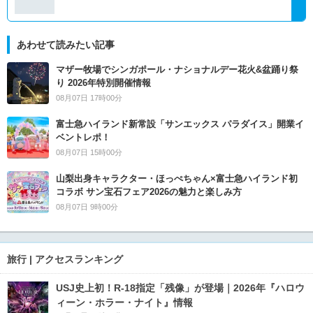
あわせて読みたい記事
マザー牧場でシンガポール・ナショナルデー花火&盆踊り祭
り 2026年特別開催情報
08月07日 17時00分
富士急ハイランド新常設「サンエックス パラダイス」開業イ
ベントレポ！
08月07日 15時00分
山梨出身キャラクター・ほっぺちゃん×富士急ハイランド初
コラボ サン宝石フェア2026の魅力と楽しみ方
08月07日 9時00分
旅行 | アクセスランキング
USJ史上初！R-18指定「残像」が登場｜2026年『ハロウ
ィーン・ホラー・ナイト』情報