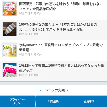
関西限定！和歌山の恵みを味わう『和歌山毎度おおきに
フェア』全商品徹底紹介
08月03日 11時30分
100均に便利なの出たよ～「1本丸ごとはかさばるの
よ…」小分けにしてスッキリ持ち運べる板
08月02日 11時00分
氷結®mottainai 富良野メロンがセブン‐イレブン限定で
新登場！
08月03日 11時30分
1枚22円って衝撃…100均で買えるとは思ってなかった衛
生グッズ
08月01日 11時00分
ページの先頭へ
プライバシー
利用規約
免責事項
ポリシー