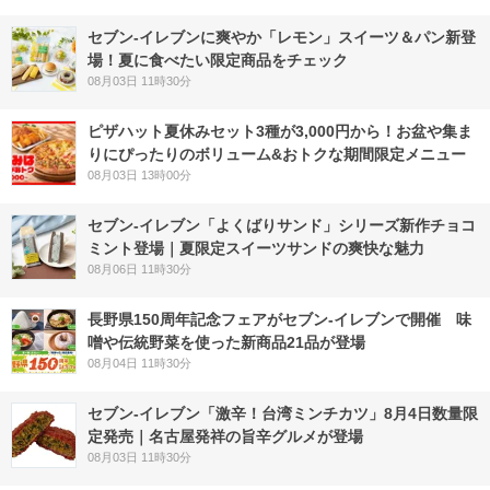
セブン‐イレブンに爽やか「レモン」スイーツ＆パン新登
場！夏に食べたい限定商品をチェック
08月03日 11時30分
ピザハット夏休みセット3種が3,000円から！お盆や集ま
りにぴったりのボリューム&おトクな期間限定メニュー
08月03日 13時00分
セブン‐イレブン「よくばりサンド」シリーズ新作チョコ
ミント登場｜夏限定スイーツサンドの爽快な魅力
08月06日 11時30分
長野県150周年記念フェアがセブン-イレブンで開催 味
噌や伝統野菜を使った新商品21品が登場
08月04日 11時30分
セブン-イレブン「激辛！台湾ミンチカツ」8月4日数量限
定発売｜名古屋発祥の旨辛グルメが登場
08月03日 11時30分