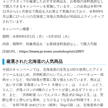
ョップスタッフが厳選したおすすめ商品を、お客様の送料負担なし
で購入できるキャンペーンを実施しています。この企画は令和7年
12月から1ヶ月単位で商品を入れ替えて実施されており、令和8年6
月は夏にぴったりの北海道ご当地人気商品が30品以上ラインナップ
されています。
キャンペーン概要：
期間：令和8年6月1日（月）～6月30日（火）
内容：期間中、対象商品を「お客様送料負担なし」で購入可能
詳細URL：
https://www.ja-town.com/shop/c/c1097/
厳選された北海道の人気商品
今回のキャンペーンでは、北海道産の生乳を100％使用したアイス
クリームをはじめ、共和町産のらいでんメロン、バーベキュー・焼
肉セットなど、旬の味覚が豊富に取り揃えられています。例えば、
「あいすの家 北海道ジェラート ８個セット」は、ミルク、ぶどう、
りんご、夕張メロンの4種のジェラートが楽しめるギフトセットで
す。また、「共和町産 らいでんメロン 秀品 約2.0kg×２玉」は、芳
醇な香りと滑らかな果肉、とろけるような甘みが特徴です。さら
に、「令和7年産 ゆめぴりか（精米） 5kg×2袋」は、北海道米の最