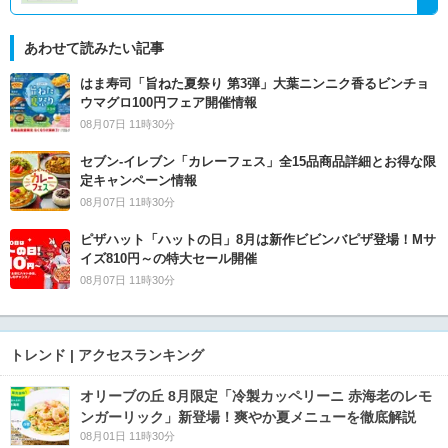
あわせて読みたい記事
はま寿司「旨ねた夏祭り 第3弾」大葉ニンニク香るビンチョ
ウマグロ100円フェア開催情報
08月07日 11時30分
セブン‐イレブン「カレーフェス」全15品商品詳細とお得な限
定キャンペーン情報
08月07日 11時30分
ピザハット「ハットの日」8月は新作ビビンバピザ登場！Mサ
イズ810円～の特大セール開催
08月07日 11時30分
トレンド | アクセスランキング
オリーブの丘 8月限定「冷製カッペリーニ 赤海老のレモ
ンガーリック」新登場！爽やか夏メニューを徹底解説
08月01日 11時30分