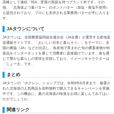
高峰として連続「特A」受賞の実績を持つブランド米です。その
他、「北海道よつ葉バター」のポンドバター（加塩・食塩不使用）
も提供されており、プロにも支持される業務用バターが手に入りま
す。
JAタウンについて
JAタウンは、全国農業協同組合連合会（JA全農）が運営する産地直
送通販サイトです。「おいしい日本と暮らそう。」をテーマに、全
国の農協（JA）などが出店し、各産地で育まれた旬の農畜産物や特
産品をインターネットを通じて消費者に直接届けています。食を通
じて豊かな暮らしの実現を目指しており、イメージキャラクターは
「じぇー太」です。
まとめ
JAタウンの「ホクレン」ショップでは、令和8年6月末まで、厳選さ
れた北海道の人気商品を送料無料で購入できるキャンペーンを実施
中です。この機会に、夏の北海道の味覚をお得に楽しんでみてはい
かがでしょうか。
関連リンク