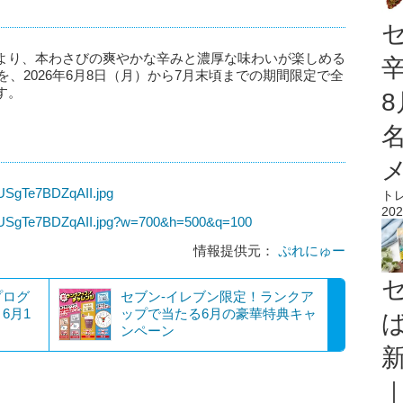
より、本わさびの爽やかな辛みと濃厚な味わいが楽しめる
」を、2026年6月8日（月）から7月末頃までの期間限定で全
す。
tUSgTe7BDZqAII.jpg
ト
202
JTtUSgTe7BDZqAII.jpg?w=700&h=500&q=100
情報提供元：
ぷれにゅー
プログ
セブン‐イレブン限定！ランクア
6月1
ップで当たる6月の豪華特典キャ
ンペーン