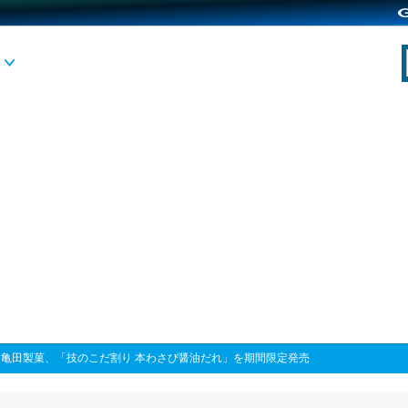
>
亀田製菓、「技のこだ割り 本わさび醤油だれ」を期間限定発売