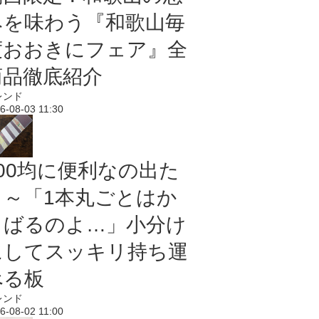
みを味わう『和歌山毎
度おおきにフェア』全
商品徹底紹介
レンド
6-08-03 11:30
100均に便利なの出た
よ～「1本丸ごとはか
さばるのよ…」小分け
にしてスッキリ持ち運
べる板
レンド
6-08-02 11:00