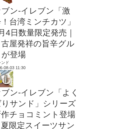
セブン-イレブン「激
辛！台湾ミンチカツ」
8月4日数量限定発売｜
名古屋発祥の旨辛グル
メが登場
レンド
6-08-03 11:30
セブン‐イレブン「よく
ばりサンド」シリーズ
新作チョコミント登場
｜夏限定スイーツサン