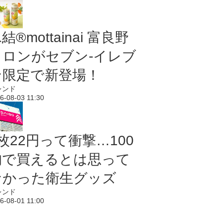
結®mottainai 富良野
メロンがセブン‐イレブ
ン限定で新登場！
レンド
6-08-03 11:30
枚22円って衝撃…100
均で買えるとは思って
なかった衛生グッズ
レンド
6-08-01 11:00