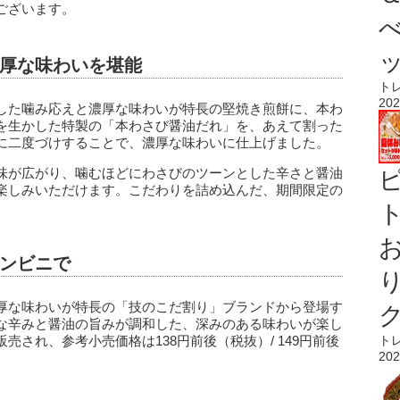
ございます。
厚な味わいを堪能
ト
202
した噛み応えと濃厚な味わいが特長の堅焼き煎餅に、本わ
を生かした特製の「本わさび醤油だれ」を、あえて割った
に二度づけすることで、濃厚な味わいに仕上げました。
味が広がり、噛むほどにわさびのツーンとした辛さと醤油
楽しみいただけます。こだわりを詰め込んだ、期間限定の
ト
ンビニで
厚な味わいが特長の「技のこだ割り」ブランドから登場す
な辛みと醤油の旨みが調和した、深みのある味わいが楽し
ト
され、参考小売価格は138円前後（税抜）/ 149円前後
202