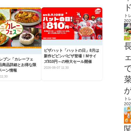
ト
202
ピザハット「ハットの日」8月は
新作ビビンバピザ登場！Mサイ
イレブン「カレーフェ
ズ810円～の特大セール開催
5品商品詳細とお得な限
2026-08-07 11:30
ペーン情報
11:30
ト
202