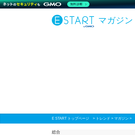
無料診断
マガジン
E START トップページ
>
トレンド
>
マガジン
総合