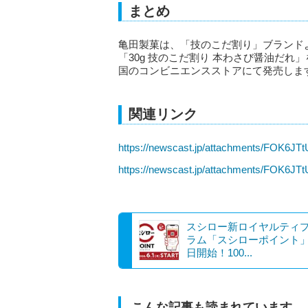
まとめ
亀田製菓は、「技のこだ割り」ブランド
「30g 技のこだ割り 本わさび醤油だれ
国のコンビニエンスストアにて発売しま
関連リンク
https://newscast.jp/attachments/FOK6JT
https://newscast.jp/attachments/FOK6
スシロー新ロイヤルティ
ラム「スシローポイント」
日開始！100...
こんな記事も読まれています