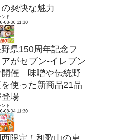
ドの爽快な魅力
レンド
6-08-06 11:30
長野県150周年記念フ
ェアがセブン-イレブン
で開催 味噌や伝統野
菜を使った新商品21品
が登場
レンド
6-08-04 11:30
関西限定！和歌山の恵