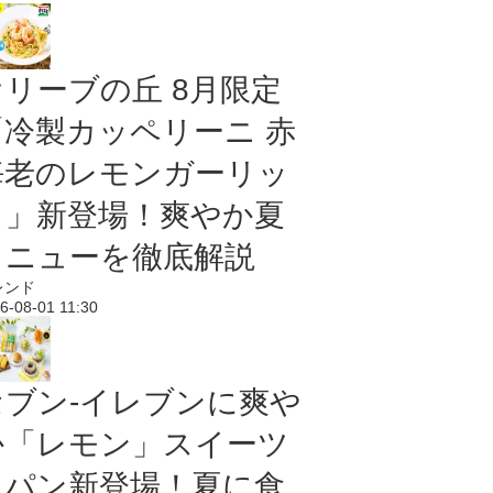
オリーブの丘 8月限定
「冷製カッペリーニ 赤
海老のレモンガーリッ
ク」新登場！爽やか夏
メニューを徹底解説
レンド
6-08-01 11:30
セブン‐イレブンに爽や
か「レモン」スイーツ
＆パン新登場！夏に食