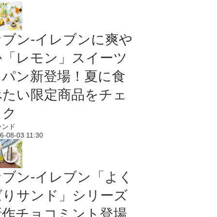
セブン‐イレブンに爽や
か「レモン」スイーツ
＆パン新登場！夏に食
べたい限定商品をチェ
ック
レンド
6-08-03 11:30
セブン‐イレブン「よく
ばりサンド」シリーズ
新作チョコミント登場