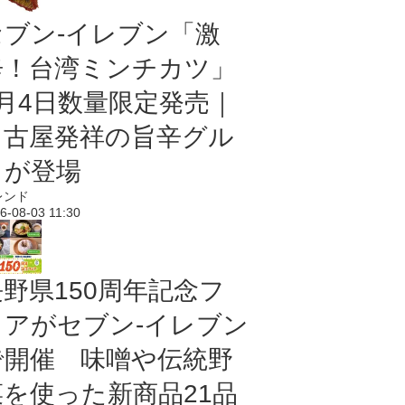
セブン-イレブン「激
辛！台湾ミンチカツ」
8月4日数量限定発売｜
名古屋発祥の旨辛グル
メが登場
レンド
6-08-03 11:30
長野県150周年記念フ
ェアがセブン-イレブン
で開催 味噌や伝統野
菜を使った新商品21品