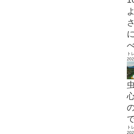
ト
202
心
ト
202