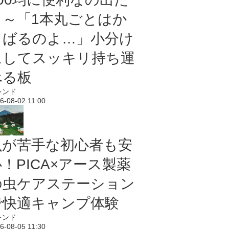
よ～「1本丸ごとはか
さばるのよ…」小分け
にしてスッキリ持ち運
べる板
レンド
6-08-02 11:00
虫が苦手な初心者も安
！PICA×アース製薬
の虫ケアステーション
で快適キャンプ体験
レンド
6-08-05 11:30