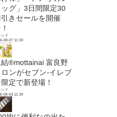
ドッグ」3日間限定30
円引きセールを開催
中！
レンド
6-08-07 11:30
結®mottainai 富良野
メロンがセブン‐イレブ
ン限定で新登場！
レンド
6-08-03 11:30
100均に便利なの出た