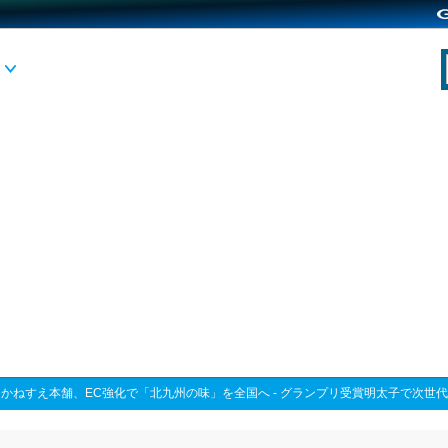
>
かねすえ本舗、EC強化で「北九州の味」を全国へ - グランプリ受賞明太子で次世