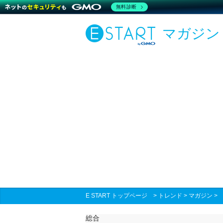
無料診断
マガジン
E START トップページ
>
トレンド
>
マガジン
総合