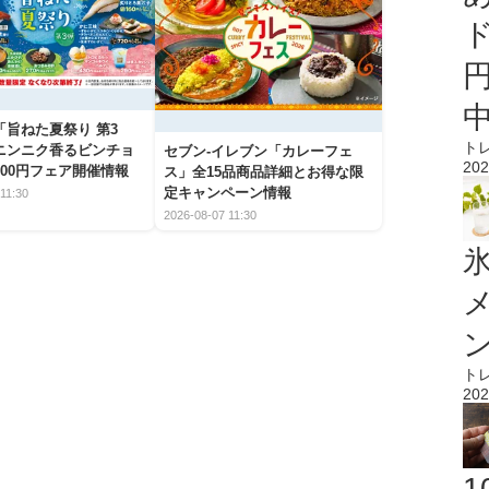
「旨ねた夏祭り 第3
ト
ニンニク香るビンチョ
セブン‐イレブン「カレーフェ
202
00円フェア開催情報
ス」全15品商品詳細とお得な限
定キャンペーン情報
11:30
2026-08-07 11:30
氷
ト
202