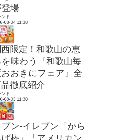
が登場
レンド
6-08-04 11:30
関西限定！和歌山の恵
みを味わう『和歌山毎
度おおきにフェア』全
商品徹底紹介
レンド
6-08-03 11:30
セブン‐イレブン「から
あげ棒」「アメリカン