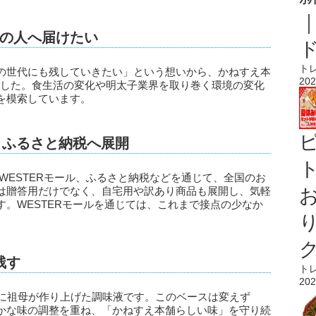
くの人へ届けたい
ト
の世代にも残していきたい」という想いから、かねすえ本
202
ました。食生活の変化や明太子業界を取り巻く環境の変化
を模索しています。
・ふるさと納税へ展開
ト
WESTERモール、ふるさと納税などを通じて、全国のお
は贈答用だけでなく、自宅用や訳あり商品も展開し、気軽
。WESTERモールを通じては、これまで接点の少なか
。
残す
ト
202
前に祖母が作り上げた調味液です。このベースは変えず
かな味の調整を重ね、「かねすえ本舗らしい味」を守り続