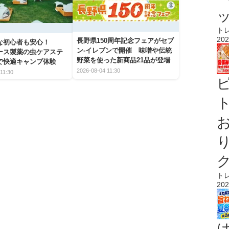
ト
202
長野県150周年記念フェアがセブ
な初心者も安心！
ン-イレブンで開催 味噌や伝統
アース製薬の虫ケアステ
野菜を使った新商品21品が登場
で快適キャンプ体験
2026-08-04 11:30
11:30
ト
ト
202