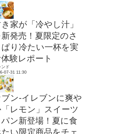
すき家が「冷やし汁」
を新発売！夏限定のさ
っぱり冷たい一杯を実
食体験レポート
レンド
6-07-31 11:30
セブン‐イレブンに爽や
か「レモン」スイーツ
＆パン新登場！夏に食
べたい限定商品をチェ