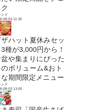
ック
レンド
6-08-03 11:30
ピザハット夏休みセッ
3種が3,000円から！
お盆や集まりにぴった
りのボリューム&おト
クな期間限定メニュー
レンド
6-08-03 13:00
はま寿司「国産生さば