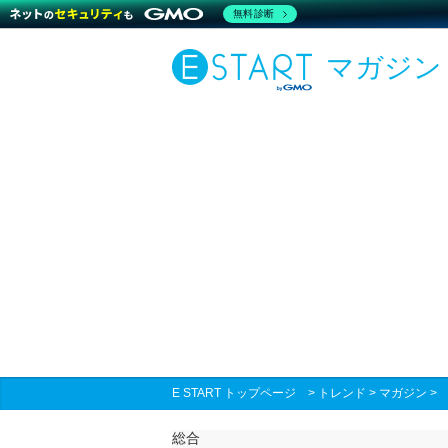
無料診断
マガジン
E START トップページ
>
トレンド
>
マガジン
総合