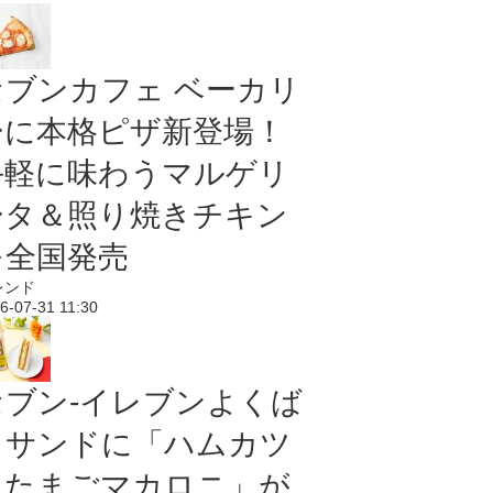
セブンカフェ ベーカリ
ーに本格ピザ新登場！
手軽に味わうマルゲリ
ータ＆照り焼きチキン
を全国発売
レンド
6-07-31 11:30
セブン‐イレブンよくば
りサンドに「ハムカツ
＆たまごマカロニ」が