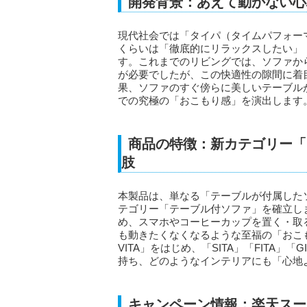
開発背景：あえて動かない心
現代社会では「タイパ（タイムパフォー
くらいは「徹底的にリラックスしたい」
す。これまでのリビングでは、ソファか
が必要でしたが、この快適性の隙間に着
果、ソファのすぐ傍らに美しいテーブル
での究極の「おこもり感」を演出します
商品の特徴：新カテゴリー「
肢
本製品は、単なる「テーブルが付属した
テゴリー「テーブル付ソファ」を確立し
め、スマホやコーヒーカップを置く・取
も動きたくなくなるような至福の「おこ
VITA」をはじめ、「SITA」「FITA」
持ち、どのようなインテリアにも「心地
キャンペーン情報：楽天スーパ