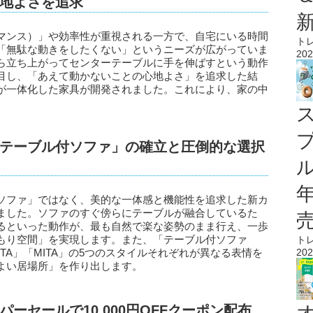
地よさを追求
マンス）」や効率性が重視される一方で、自宅にいる時間
ト
「無駄な動きをしたくない」というニーズが広がっていま
202
ら立ち上がってセンターテーブルに手を伸ばすという動作
目し、「あえて動かないことの心地よさ」を追求した結
が一体化した家具が開発されました。これにより、家の中
。
テーブル付ソファ」の確立と圧倒的な選択
ル
ソファ」ではなく、美的な一体感と機能性を追求した新カ
ました。ソファのすぐ傍らにテーブルが融合しているた
るといった動作が、最も自然で楽な姿勢のまま行え、一歩
もり空間」を実現します。また、「テーブル付ソファ
ト
「GITA」「MITA」の5つのスタイルそれぞれが異なる表情を
202
よい居場所」を作り出します。
ーセールで10,000円OFFクーポン配布