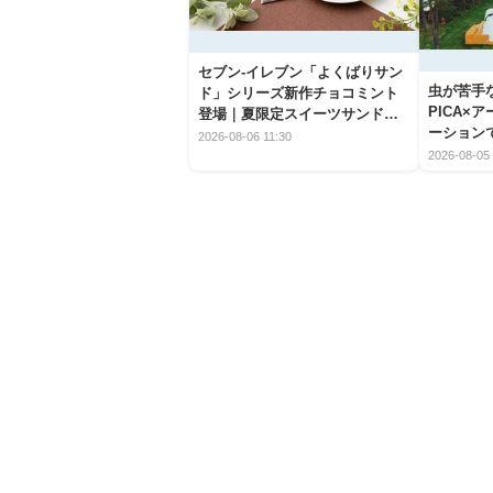
セブン‐イレブン「よくばりサン
虫が苦手
ド」シリーズ新作チョコミント
PICA×
登場｜夏限定スイーツサンドの
ーション
爽快な魅力
2026-08-06 11:30
2026-08-05 