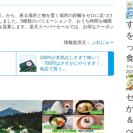
RTE」から、座る場所と物を置く場所の距離をゼロに近づけ
しました。5種類のバリエーションで、おうち時間を極限
を提案します。楽天スーパーセールでは、お得なクーポン
情報提供元：
ぷれにゅー
100均が本気出しすぎて怖い！
「700円はさすがにやりすぎ！」
ト
他店で買う...
202