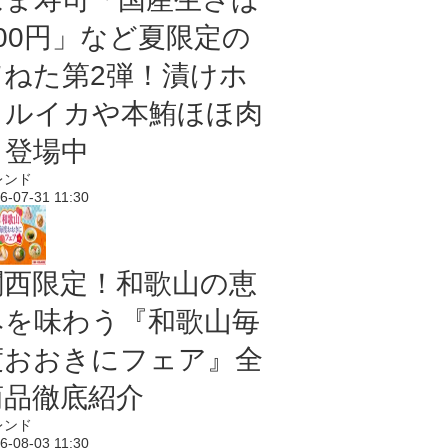
100円」など夏限定の
旨ねた第2弾！漬けホ
タルイカや本鮪ほほ肉
も登場中
レンド
6-07-31 11:30
関西限定！和歌山の恵
みを味わう『和歌山毎
度おおきにフェア』全
商品徹底紹介
レンド
6-08-03 11:30