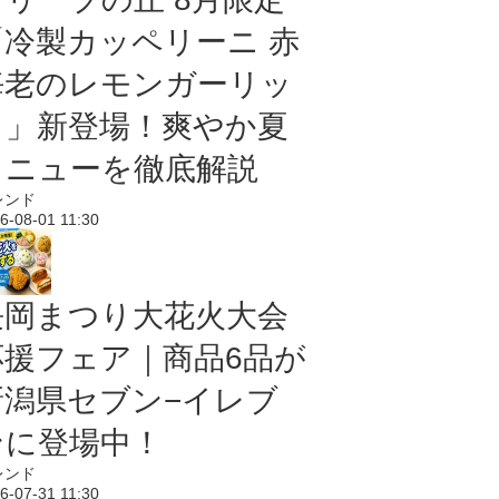
「冷製カッペリーニ 赤
海老のレモンガーリッ
ク」新登場！爽やか夏
メニューを徹底解説
レンド
6-08-01 11:30
長岡まつり大花火大会
応援フェア｜商品6品が
新潟県セブン−イレブ
ンに登場中！
レンド
6-07-31 11:30