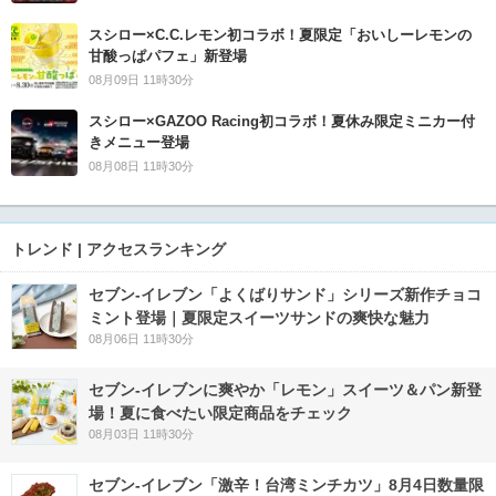
スシロー×C.C.レモン初コラボ！夏限定「おいしーレモンの
甘酸っぱパフェ」新登場
08月09日 11時30分
スシロー×GAZOO Racing初コラボ！夏休み限定ミニカー付
きメニュー登場
08月08日 11時30分
トレンド | アクセスランキング
セブン‐イレブン「よくばりサンド」シリーズ新作チョコ
ミント登場｜夏限定スイーツサンドの爽快な魅力
08月06日 11時30分
セブン‐イレブンに爽やか「レモン」スイーツ＆パン新登
場！夏に食べたい限定商品をチェック
08月03日 11時30分
セブン-イレブン「激辛！台湾ミンチカツ」8月4日数量限