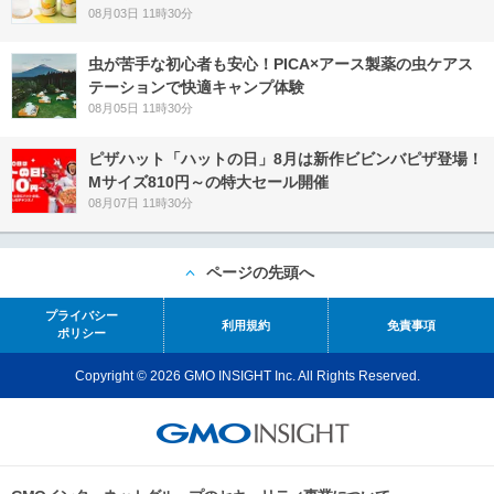
08月03日 11時30分
虫が苦手な初心者も安心！PICA×アース製薬の虫ケアス
テーションで快適キャンプ体験
08月05日 11時30分
ピザハット「ハットの日」8月は新作ビビンバピザ登場！
Mサイズ810円～の特大セール開催
08月07日 11時30分
ページの先頭へ
プライバシー
利用規約
免責事項
ポリシー
Copyright © 2026 GMO INSIGHT Inc. All Rights Reserved.