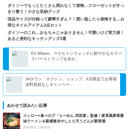
ダイソーでもっとたくさん買わなくて後悔…クローゼットがすっ
きり整う！小さな収納グッズ
現品サイズが付録って豪華すぎん？！買い逃したら後悔する…お
得なネイルアイテム3点セット
ダイソーのこれ…おもちゃじゃありません！可愛いけど実力派！
あると便利なキッチングッズ3選
D1 Milano、スケルトンウォッチに鮮やかなカラー
ラバーストラップを合わ...
JAタウン「ホクレン」ショップ、6月限定でお客様
送料負担なしキャンペー...
あわせて読みたい記事
スシロー×食べログ「らーめん 武双家」監修！家系風豚骨醤
油ラーメン＆新感覚冷やしとり天うどんが新登場
08月09日 11時30分