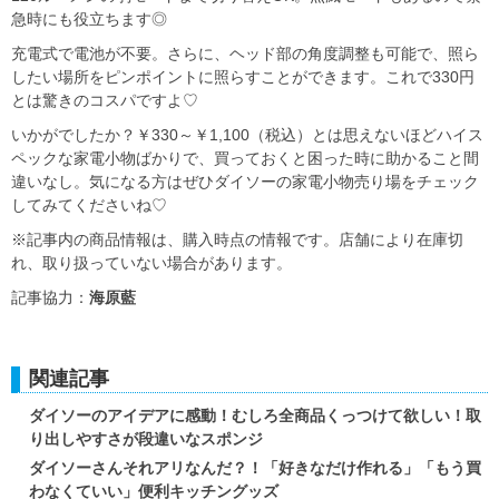
急時にも役立ちます◎
充電式で電池が不要。さらに、ヘッド部の角度調整も可能で、照ら
したい場所をピンポイントに照らすことができます。これで330円
とは驚きのコスパですよ♡
いかがでしたか？￥330～￥1,100（税込）とは思えないほどハイス
ペックな家電小物ばかりで、買っておくと困った時に助かること間
違いなし。気になる方はぜひダイソーの家電小物売り場をチェック
してみてくださいね♡
※記事内の商品情報は、購入時点の情報です。店舗により在庫切
れ、取り扱っていない場合があります。
記事協力：
海原藍
関連記事
ダイソーのアイデアに感動！むしろ全商品くっつけて欲しい！取
り出しやすさが段違いなスポンジ
ダイソーさんそれアリなんだ？！「好きなだけ作れる」「もう買
わなくていい」便利キッチングッズ