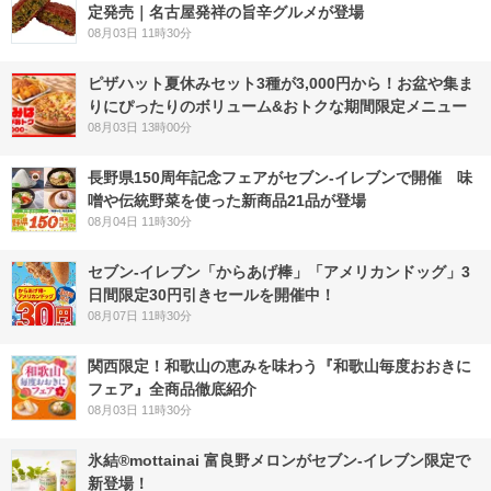
定発売｜名古屋発祥の旨辛グルメが登場
08月03日 11時30分
ピザハット夏休みセット3種が3,000円から！お盆や集ま
りにぴったりのボリューム&おトクな期間限定メニュー
08月03日 13時00分
長野県150周年記念フェアがセブン-イレブンで開催 味
噌や伝統野菜を使った新商品21品が登場
08月04日 11時30分
セブン‐イレブン「からあげ棒」「アメリカンドッグ」3
日間限定30円引きセールを開催中！
08月07日 11時30分
関西限定！和歌山の恵みを味わう『和歌山毎度おおきに
フェア』全商品徹底紹介
08月03日 11時30分
氷結®mottainai 富良野メロンがセブン‐イレブン限定で
新登場！