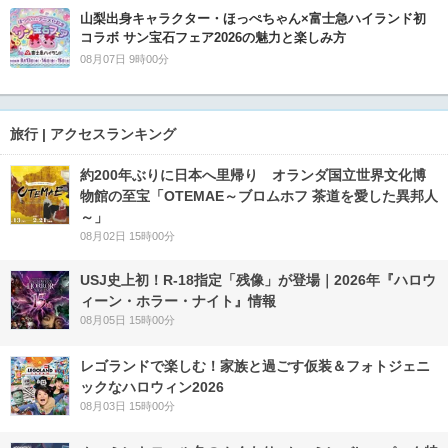
山梨出身キャラクター・ほっぺちゃん×富士急ハイランド初
コラボ サン宝石フェア2026の魅力と楽しみ方
08月07日 9時00分
旅行 | アクセスランキング
約200年ぶりに日本へ里帰り オランダ国立世界文化博
物館の至宝「OTEMAE～ブロムホフ 茶道を愛した異邦人
～」
08月02日 15時00分
USJ史上初！R-18指定「残像」が登場｜2026年『ハロウ
ィーン・ホラー・ナイト』情報
08月05日 15時00分
レゴランドで楽しむ！家族と過ごす仮装＆フォトジェニ
ックなハロウィン2026
08月03日 15時00分