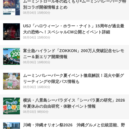
ムーミントロール冬のぬくもり×ムーミンバレーパーク特
別コラボ開催情報まとめ
08月04日 15時00分
USJ「ハロウィーン・ホラー・ナイト」15周年が過去最
大の恐怖へ！スペシャルCM公開とイベント詳細
08月04日 15時00分
富士急ハイランド「ZOKKON」200万人突破記念セレモ
ニー＆新エリア開業情報
08月06日 16時00分
ムーミンバレーパーク夏イベント徹底解説！花火や新グ
リーティングや限定パス情報も
08月06日 16時00分
横浜・八景島シーパラダイス「シーパラ夏の研究」2026
年夏休みの自由研究・体験イベント情報
08月03日 9時00分
川崎・沖縄オリオン祭2026 沖縄グルメと伝統芸能、野