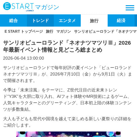
マガジン
総合
トレンド
エンタメ
経済
旅行
E START トップページ
旅行
マガジン
サンリオピューロランド「ネオナツマ
サンリオピューロランド「ネオナツマツリⅢ」2026
年最新イベント情報と見どころ総まとめ
2026-06-04 13:00:00
サンリオピューロランドで毎年好評の夏イベント「ピューロランド
ネオナツマツリⅢ」が、2026年7月10日（金）から9月1日（火）ま
で開催されます。
今季は「未来涼風」をテーマに、Z世代注目の近未来トレン
ド“Y3K”を大胆に取り入れ、AIフォト体験やMR技術によるゲーム、
人気キャラクターとのグリーティング、日本初上陸の体験コンテン
ツが多数集結。
大人も子どもも世代や国境を越えて楽しめる新しい夏祭りの詳細を
ご紹介します。