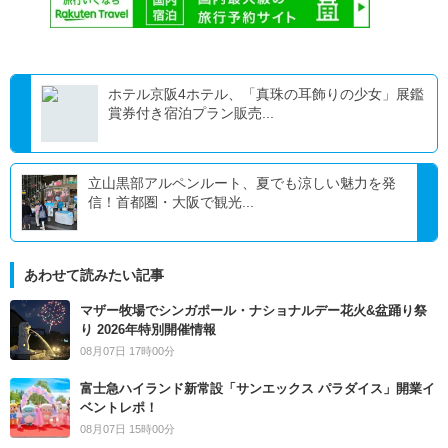
ホテル京阪4ホテル、「真珠の耳飾りの少女」展鑑
賞券付き宿泊プラン販売...
立山黒部アルペンルート、夏でも涼しい魅力を発
信！首都圏・大阪で観光...
あわせて読みたい記事
マザー牧場でシンガポール・ナショナルデー花火&盆踊り祭
り 2026年特別開催情報
08月07日 17時00分
富士急ハイランド新常設「サンエックス パラダイス」開業イ
ベントレポ！
08月07日 15時00分