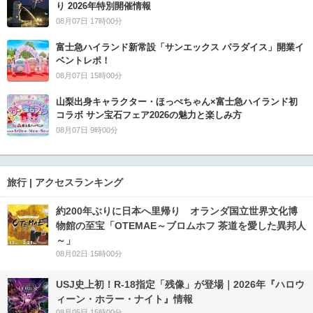
り 2026年特別開催情報
08月07日 17時00分
富士急ハイランド新常設「サンエックス パラダイス」開業イ
ベントレポ！
08月07日 15時00分
山梨出身キャラクター・ほっぺちゃん×富士急ハイランド初
コラボ サン宝石フェア2026の魅力と楽しみ方
08月07日 9時00分
旅行 | アクセスランキング
約200年ぶりに日本へ里帰り オランダ国立世界文化博
物館の至宝「OTEMAE～ブロムホフ 茶道を愛した異邦人
～」
08月02日 15時00分
USJ史上初！R-18指定「残像」が登場｜2026年『ハロウ
ィーン・ホラー・ナイト』情報
08月05日 15時00分