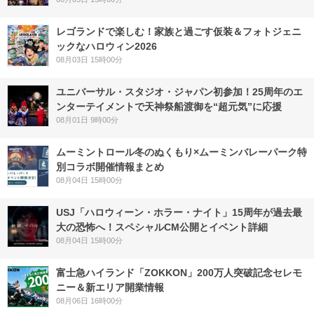
レゴランドで楽しむ！家族と過ごす仮装＆フォトジェニ
ックなハロウィン2026
08月03日 15時00分
ユニバーサル・スタジオ・ジャパン初参加！25周年のエ
ンターテイメントで天神祭船渡御を“超元気”に応援
08月01日 9時00分
ムーミントロール冬のぬくもり×ムーミンバレーパーク特
別コラボ開催情報まとめ
08月04日 15時00分
USJ「ハロウィーン・ホラー・ナイト」15周年が過去最
大の恐怖へ！スペシャルCM公開とイベント詳細
08月04日 15時00分
富士急ハイランド「ZOKKON」200万人突破記念セレモ
ニー＆新エリア開業情報
08月06日 16時00分