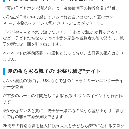
『夏の子どもホンネ演説会』は、東京都港区の特設会場で開催。
小学生が日常の中で感じているけれど言い出せない“夏のホン
ネ”を、本物のステージで思いきり叫ぶことができます。
「パパやママと本気で遊びたい！」「“あとで遊ぶ”が長すぎる！」
など、子どもたちならではの本音を家族や観覧者の前で発表し、親
子の新たな一面を引き出します。
本イベントは事前応募・抽選制となっており、当日券の配布はあり
ません。
夏の夜を彩る親子の“お祭り騒ぎ”ナイト
ホンネ演説の後には、USJならではのキャラクターやエンターテイ
ナーが登場。
浴衣姿のパークの仲間たちによる“夜祭り”ダンスイベントが行われ
ます。
賑やかなダンスと共に、親子が一緒に心の底から盛り上がり、夏な
らではの非日常感が満喫できます。
25周年の特別な夏を盛大に祝う大人も子どもも夢中になれるプログ