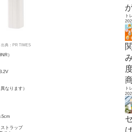
ト
202
出典：PR TIMES
NR）
.2V
り異なります）
ト
202
.5cm
、ストラップ