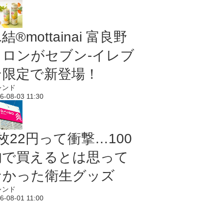
結®mottainai 富良野
メロンがセブン‐イレブ
ン限定で新登場！
レンド
6-08-03 11:30
枚22円って衝撃…100
均で買えるとは思って
なかった衛生グッズ
レンド
6-08-01 11:00