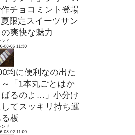
新作チョコミント登場
｜夏限定スイーツサン
ドの爽快な魅力
レンド
6-08-06 11:30
100均に便利なの出た
よ～「1本丸ごとはか
さばるのよ…」小分け
にしてスッキリ持ち運
べる板
レンド
6-08-02 11:00