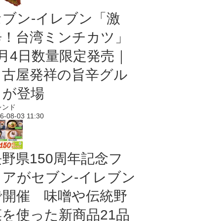
セブン-イレブン「激
辛！台湾ミンチカツ」
8月4日数量限定発売｜
名古屋発祥の旨辛グル
メが登場
レンド
6-08-03 11:30
長野県150周年記念フ
ェアがセブン-イレブン
で開催 味噌や伝統野
菜を使った新商品21品