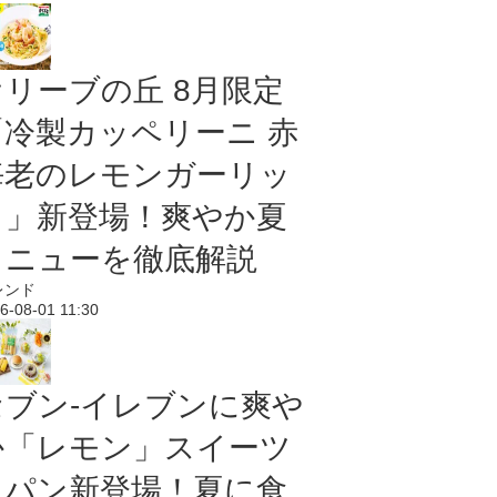
オリーブの丘 8月限定
「冷製カッペリーニ 赤
海老のレモンガーリッ
ク」新登場！爽やか夏
メニューを徹底解説
レンド
6-08-01 11:30
セブン‐イレブンに爽や
か「レモン」スイーツ
＆パン新登場！夏に食