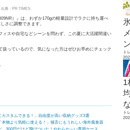
出典：PR TIMES
09NR）』は、わずか170gの軽量設計でラクに持ち運べ
氷
涼しさに調整できます。
フィスや自宅などシーンを問わず、この夏に大活躍間違い
て扱っているので、気になった方はぜひお早めにチェック
ト
202
。
1
ト
にカスタムできる！」自由度が高い収納グッズ3選
202
「本物より気軽に使える！」猫舌にもうれしい海外風食器
…300円だけど飛びついた！やわらか～い専用ケース