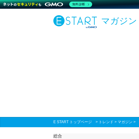
無料診断
マガジン
E START トップページ
>
トレンド
>
マガジン
総合