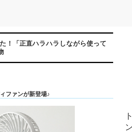
た！「正直ハラハラしながら使って
物
ィファンが新登場♪
ト