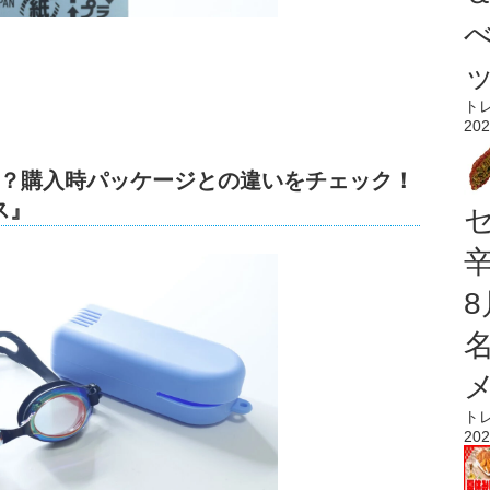
ト
202
？購入時パッケージとの違いをチェック！
ス』
ト
202