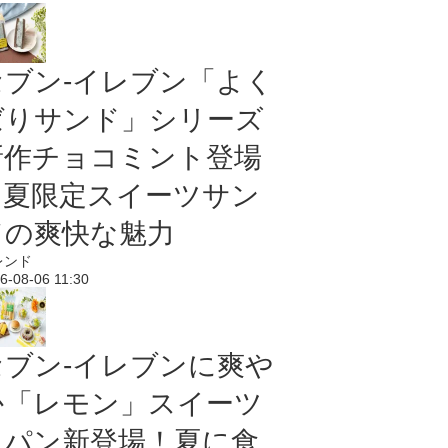
セブン‐イレブン「よく
ばりサンド」シリーズ
新作チョコミント登場
｜夏限定スイーツサン
ドの爽快な魅力
レンド
6-08-06 11:30
セブン‐イレブンに爽や
か「レモン」スイーツ
＆パン新登場！夏に食