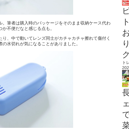
ト
ル。筆者は購入時のパッケージをそのまま収納ケース代わ
つか不便だなと感じる点も。
たり、中で動いてレンズ同士がカチャカチャ擦れて傷付く
際の水切れが気になることがありました。
ト
202