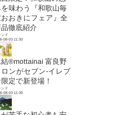
みを味わう『和歌山毎
度おおきにフェア』全
商品徹底紹介
レンド
6-08-03 11:30
結®mottainai 富良野
メロンがセブン‐イレブ
ン限定で新登場！
レンド
6-08-03 11:30
虫が苦手な初心者も安