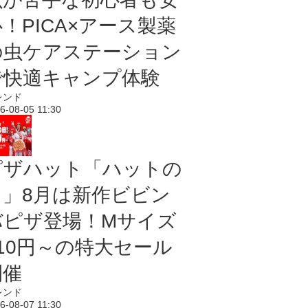
！PICA×アース製薬
の虫ケアステーション
で快適キャンプ体験
レンド
6-08-05 11:30
ピザハット「ハットの
日」8月は新作ビビン
バピザ登場！Mサイズ
810円～の特大セール
開催
レンド
6-08-07 11:30