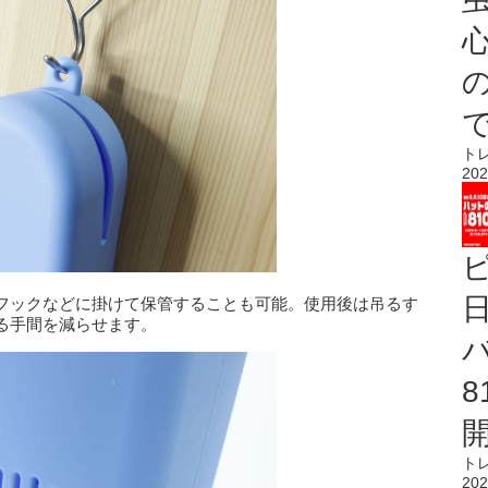
心
ト
202
フックなどに掛けて保管することも可能。使用後は吊るす
る手間を減らせます。
ト
202