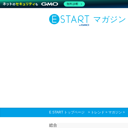
無料診断
マガジン
E START トップページ
>
トレンド
>
マガジン
総合