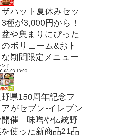
ピザハット夏休みセッ
3種が3,000円から！
お盆や集まりにぴった
りのボリューム&おト
クな期間限定メニュー
レンド
6-08-03 13:00
長野県150周年記念フ
ェアがセブン-イレブン
で開催 味噌や伝統野
菜を使った新商品21品