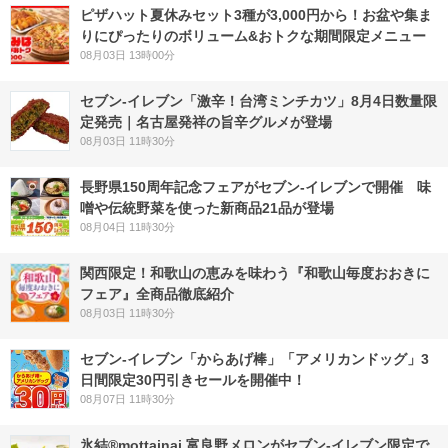
ピザハット夏休みセット3種が3,000円から！お盆や集ま
りにぴったりのボリューム&おトクな期間限定メニュー
08月03日 13時00分
セブン-イレブン「激辛！台湾ミンチカツ」8月4日数量限
定発売｜名古屋発祥の旨辛グルメが登場
08月03日 11時30分
長野県150周年記念フェアがセブン-イレブンで開催 味
噌や伝統野菜を使った新商品21品が登場
08月04日 11時30分
関西限定！和歌山の恵みを味わう『和歌山毎度おおきに
フェア』全商品徹底紹介
08月03日 11時30分
セブン‐イレブン「からあげ棒」「アメリカンドッグ」3
日間限定30円引きセールを開催中！
08月07日 11時30分
氷結®mottainai 富良野メロンがセブン‐イレブン限定で