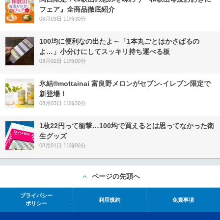
フェア』全商品徹底紹介
08月03日 11時30分
100均に便利なの出たよ～「1本丸ごとはかさばるの
よ…」小分けにしてスッキリ持ち運べる板
08月02日 11時00分
氷結®mottainai 富良野メロンがセブン‐イレブン限定で
新登場！
08月03日 11時30分
1枚22円って衝撃…100均で買えるとは思ってなかった衛
生グッズ
08月01日 11時00分
ページの先頭へ
プライバシー
利用規約
免責事項
ポリシー