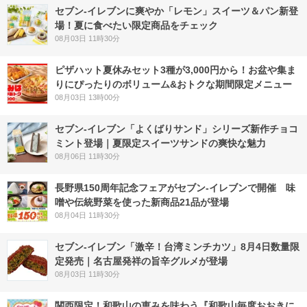
セブン‐イレブンに爽やか「レモン」スイーツ＆パン新登
場！夏に食べたい限定商品をチェック
08月03日 11時30分
ピザハット夏休みセット3種が3,000円から！お盆や集ま
りにぴったりのボリューム&おトクな期間限定メニュー
08月03日 13時00分
セブン‐イレブン「よくばりサンド」シリーズ新作チョコ
ミント登場｜夏限定スイーツサンドの爽快な魅力
08月06日 11時30分
長野県150周年記念フェアがセブン-イレブンで開催 味
噌や伝統野菜を使った新商品21品が登場
08月04日 11時30分
セブン-イレブン「激辛！台湾ミンチカツ」8月4日数量限
定発売｜名古屋発祥の旨辛グルメが登場
08月03日 11時30分
関西限定！和歌山の恵みを味わう『和歌山毎度おおきに