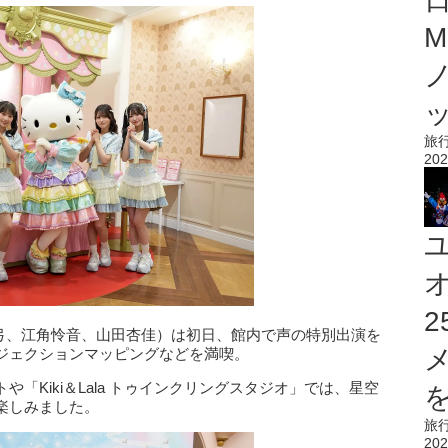
M
旅
202
愛弓、江角怜音、山田杏佳）は初日、館内で声の特別出演を
ジェクションマッピングなどを満喫。
「Kiki＆Lala トゥインクリングスタジオ」では、星空
を
楽しみました。
旅
202