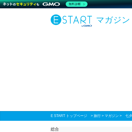
無料診断
マガジン
E START トップページ
>
旅行
>
マガジン
>
七
総合