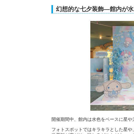
幻想的な七夕装飾―館内が水
開催期間中、館内は水色をベースに星や
フォトスポットではキラキラとした星や