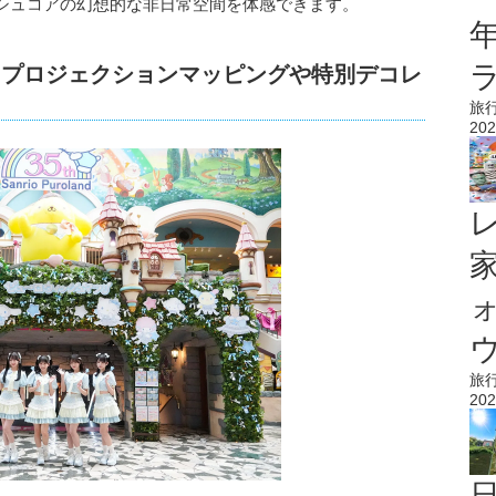
シュコアの幻想的な非日常空間を体感できます。
！ プロジェクションマッピングや特別デコレ
旅
202
ウ
旅
202