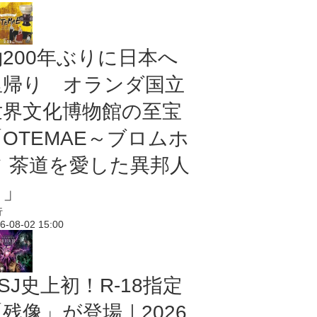
約200年ぶりに日本へ
里帰り オランダ国立
世界文化博物館の至宝
「OTEMAE～ブロムホ
フ 茶道を愛した異邦人
～」
行
6-08-02 15:00
SJ史上初！R-18指定
残像」が登場｜2026