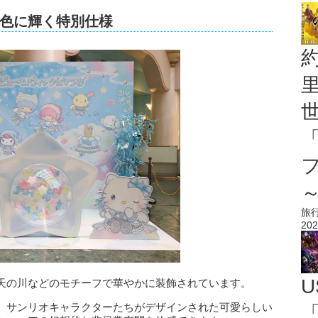
色に輝く特別仕様
旅
202
U
天の川などのモチーフで華やかに装飾されています。
、サンリオキャラクターたちがデザインされた可愛らしい
「