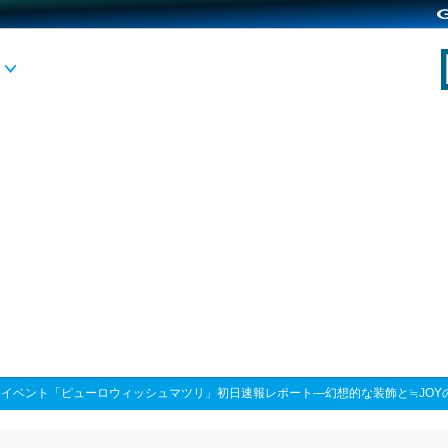
夕イベント「ピューロウィッシュマツリ」初日速報レポート―幻想的な装飾と≒JOY