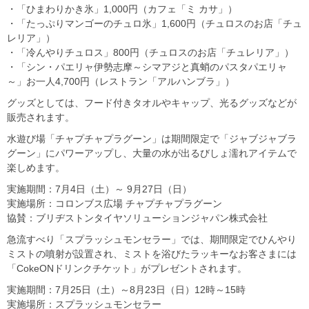
・「ひまわりかき氷」1,000円（カフェ「ミ カサ」）
・「たっぷりマンゴーのチュロ氷」1,600円（チュロスのお店「チュ
レリア」）
・「冷んやりチュロス」800円（チュロスのお店「チュレリア」）
・「シン・パエリャ伊勢志摩～シマアジと真蛸のパスタパエリャ
～」お一人4,700円（レストラン「アルハンブラ」）
グッズとしては、フード付きタオルやキャップ、光るグッズなどが
販売されます。
水遊び場「チャプチャプラグーン」は期間限定で「ジャブジャブラ
グーン」にパワーアップし、大量の水が出るびしょ濡れアイテムで
楽しめます。
実施期間：7月4日（土）～ 9月27日（日）
実施場所：コロンブス広場 チャプチャプラグーン
協賛：ブリヂストンタイヤソリューションジャパン株式会社
急流すべり「スプラッシュモンセラー」では、期間限定でひんやり
ミストの噴射が設置され、ミストを浴びたラッキーなお客さまには
「CokeONドリンクチケット」がプレゼントされます。
実施期間：7月25日（土）～8月23日（日）12時～15時
実施場所：スプラッシュモンセラー