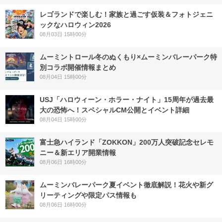
レゴランドで楽しむ！家族と過ごす仮装＆フォトジェニ
ックなハロウィン2026
08月03日 15時00分
ムーミントロール冬のぬくもり×ムーミンバレーパーク特
別コラボ開催情報まとめ
08月04日 15時00分
USJ「ハロウィーン・ホラー・ナイト」15周年が過去最
大の恐怖へ！スペシャルCM公開とイベント詳細
08月04日 15時00分
富士急ハイランド「ZOKKON」200万人突破記念セレモ
ニー＆新エリア開業情報
08月06日 16時00分
ムーミンバレーパーク夏イベント徹底解説！花火や新グ
リーティングや限定パス情報も
08月06日 16時00分