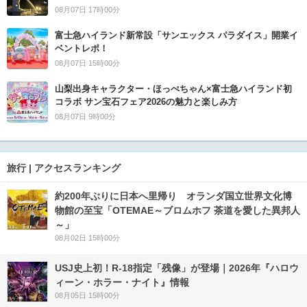
08月07日 17時00分
富士急ハイランド新常設「サンエックス パラダイス」開業イ
ベントレポ！
08月07日 15時00分
山梨出身キャラクター・ほっぺちゃん×富士急ハイランド初
コラボ サン宝石フェア2026の魅力と楽しみ方
08月07日 9時00分
旅行 | アクセスランキング
約200年ぶりに日本へ里帰り オランダ国立世界文化博
物館の至宝「OTEMAE～ブロムホフ 茶道を愛した異邦人
～」
08月02日 15時00分
USJ史上初！R-18指定「残像」が登場｜2026年『ハロウ
ィーン・ホラー・ナイト』情報
08月05日 15時00分