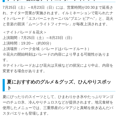
7月25日（土）～8月23日（日）には、営業時間が20:30まで延長さ
れ、ナイター営業が実施されます。イルミネーションで彩られたナ
イトパレード「エスパーニャカーニバル“ブエン ビアヘ”」と、花火
と音楽の競演「ムーンライトフィナーレ」が毎夜上演されます。
＜ナイトパレード＆花火＞
上演期間：7月25日（土）～8月23日（日）
上演時間：19:20～（約30分）
上演場所：パーク全域（パレードはパレードルート）
※花火の開始時刻はパレードの内容により早まる可能性がありま
す。
※ナイトパレードおよび花火は天候などの状況により中止、内容を
変更する場合があります。
夏におすすめのグルメ＆グッズ、ひんやりスポッ
ト
夏にぴったりのスイーツとして、ひまわりかき氷やたっぷりマンゴ
ーのチュロ氷、冷んやりチュロスなどが提供されます。地元食材を
使用したメニューでは、三重県産のシマアジと真蛸を炊き込んだパ
スタパエリャも登場します。