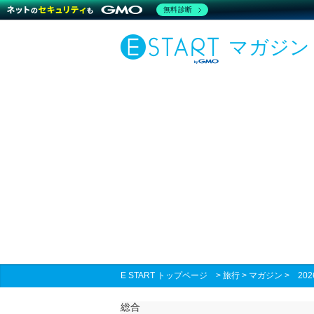
無料診断
マガジン
E START トップページ
>
旅行
>
マガジン
>
20
総合