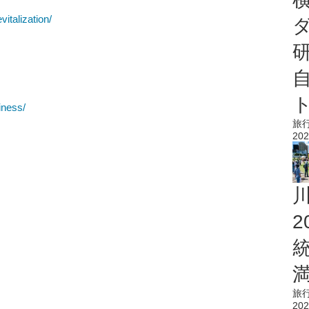
vitalization/
iness/
旅
202
旅
202