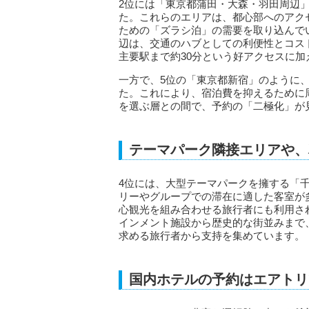
2位には「東京都蒲田・大森・羽田周辺
た。これらのエリアは、都心部へのアク
ための「ズラシ泊」の需要を取り込んで
辺は、交通のハブとしての利便性とコス
主要駅まで約30分という好アクセスに
一方で、5位の「東京都新宿」のように
た。これにより、宿泊費を抑えるために
を選ぶ層との間で、予約の「二極化」が
テーマパーク隣接エリアや、
4位には、大型テーマパークを擁する「
リーやグループでの滞在に適した客室が
心観光を組み合わせる旅行者にも利用さ
インメント施設から歴史的な街並みまで
求める旅行者から支持を集めています。
国内ホテルの予約はエアトリ