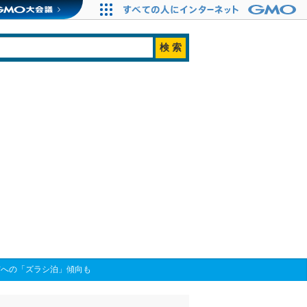
市への「ズラシ泊」傾向も