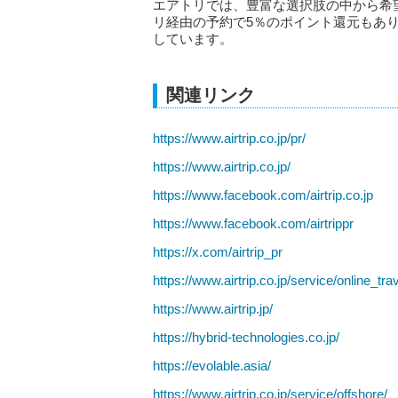
エアトリでは、豊富な選択肢の中から希
リ経由の予約で5％のポイント還元もあ
しています。
関連リンク
https://www.airtrip.co.jp/pr/
https://www.airtrip.co.jp/
https://www.facebook.com/airtrip.co.jp
https://www.facebook.com/airtrippr
https://x.com/airtrip_pr
https://www.airtrip.co.jp/service/online_trav
https://www.airtrip.jp/
https://hybrid-technologies.co.jp/
https://evolable.asia/
https://www.airtrip.co.jp/service/offshore/