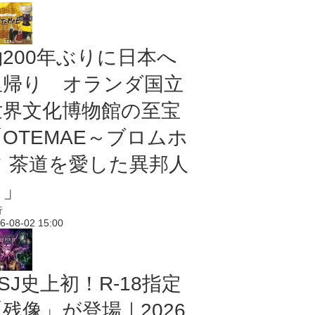
約200年ぶりに日本へ
里帰り オランダ国立
世界文化博物館の至宝
「OTEMAE～ブロムホ
フ 茶道を愛した異邦人
～」
行
6-08-02 15:00
SJ史上初！R-18指定
残像」が登場｜2026