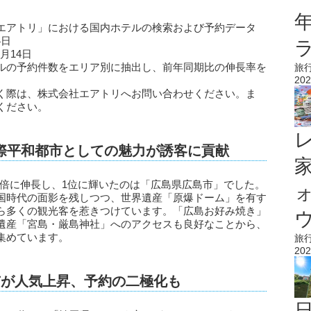
エアトリ」における国内ホテルの検索および予約データ
4日
4月14日
ルの予約件数をエリア別に抽出し、前年同期比の伸長率を
旅
202
く際は、株式会社エアトリへお問い合わせください。ま
ください。
際平和都市としての魅力が誘客に貢献
6倍に伸長し、1位に輝いたのは「広島県広島市」でした。
国時代の面影を残しつつ、世界遺産「原爆ドーム」を有す
ら多くの観光客を惹きつけています。「広島お好み焼き」
ウ
遺産「宮島・厳島神社」へのアクセスも良好なことから、
集めています。
旅
202
市が人気上昇、予約の二極化も