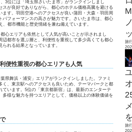
」、3位には「埼玉県さいたま市」がランクインしまし
セスが良好でありながら、都心のホテル価格高騰を避ける
M
います。羽田空港へのアクセスが良い蒲田・大森・羽田周
トパフォーマンスの高さが魅力です。さいたま市は、都心
加え、都市機能と歴史情緒を兼ね備えています。
、都心エリアも依然として人気が高いことが示されまし
周辺都市を選ぶ層と、利便性を重視して多少高くても都心
旅
見られる結果となっています。
202
利便性重視の都心エリアも人気
千葉県舞浜・浦安」エリアがランクインしました。ファミ
多く、東京駅へのアクセスも良いため、テーマパークと都
れています。5位の「東京都新宿」は、最新のエンターテ
、多様な魅力を持つエリアとして、価格以上の体験価値を
を
で
旅
202