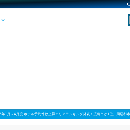
26年1月～4月度 ホテル予約件数上昇エリアランキング発表！広島市が1位、周辺都