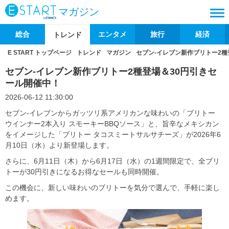
マガジン
総合
エンタメ
旅行
経済
トレンド
E START トップページ
トレンド
マガジン
セブン‐イレブン新作ブリトー2種
セブン‐イレブン新作ブリトー2種登場＆30円引きセ
ール開催中！
2026-06-12 11:30:00
セブン‐イレブンからガッツリ系アメリカンな味わいの「ブリトー
ウインナー2本入り スモーキーBBQソース」と、旨辛なメキシカン
をイメージした「ブリトー タコスミートサルサチーズ」が2026年6
月10日（水）より新登場します。
さらに、6月11日（木）から6月17日（水）の1週間限定で、全ブリ
トーが30円引きになるお得なセールも同時開催。
この機会に、新しい味わいのブリトーを気分で選んで、手軽に楽し
めます。