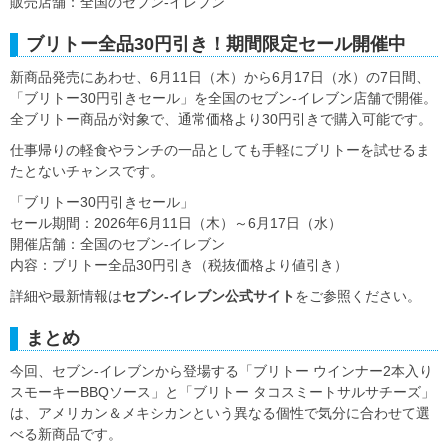
販売店舗：全国のセブン‐イレブン
ブリトー全品30円引き！期間限定セール開催中
新商品発売にあわせ、6月11日（木）から6月17日（水）の7日間、
「ブリトー30円引きセール」を全国のセブン‐イレブン店舗で開催。
全ブリトー商品が対象で、通常価格より30円引きで購入可能です。
仕事帰りの軽食やランチの一品としても手軽にブリトーを試せるま
たとないチャンスです。
「ブリトー30円引きセール」
セール期間：2026年6月11日（木）～6月17日（水）
開催店舗：全国のセブン‐イレブン
内容：ブリトー全品30円引き（税抜価格より値引き）
詳細や最新情報は
セブン‐イレブン公式サイト
をご参照ください。
まとめ
今回、セブン‐イレブンから登場する「ブリトー ウインナー2本入り
スモーキーBBQソース」と「ブリトー タコスミートサルサチーズ」
は、アメリカン＆メキシカンという異なる個性で気分に合わせて選
べる新商品です。