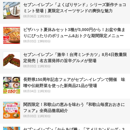
セブン‐イレブン「よくばりサンド」シリーズ新作チョコ
ミント登場｜夏限定スイーツサンドの爽快な魅力
08月06日 11時30分
ピザハット夏休みセット3種が3,000円から！お盆や集ま
りにぴったりのボリューム&おトクな期間限定メニュー
08月03日 13時00分
セブン-イレブン「激辛！台湾ミンチカツ」8月4日数量限
定発売｜名古屋発祥の旨辛グルメが登場
08月03日 11時30分
長野県150周年記念フェアがセブン-イレブンで開催 味
噌や伝統野菜を使った新商品21品が登場
08月04日 11時30分
関西限定！和歌山の恵みを味わう『和歌山毎度おおきに
フェア』全商品徹底紹介
08月03日 11時30分
セブン‐イレブン「からあげ棒」「アメリカンドッグ」3