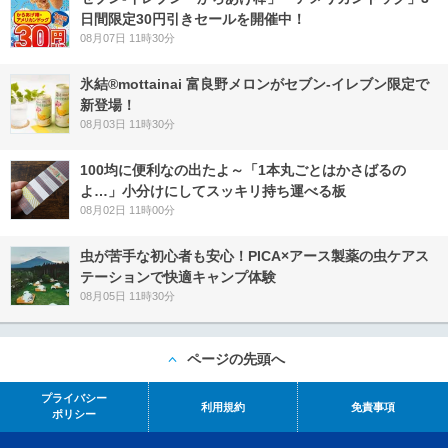
日間限定30円引きセールを開催中！
08月07日 11時30分
氷結®mottainai 富良野メロンがセブン‐イレブン限定で
新登場！
08月03日 11時30分
100均に便利なの出たよ～「1本丸ごとはかさばるの
よ…」小分けにしてスッキリ持ち運べる板
08月02日 11時00分
虫が苦手な初心者も安心！PICA×アース製薬の虫ケアス
テーションで快適キャンプ体験
08月05日 11時30分
ページの先頭へ
プライバシー
利用規約
免責事項
ポリシー