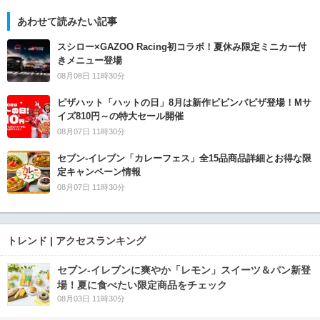
あわせて読みたい記事
スシロー×GAZOO Racing初コラボ！夏休み限定ミニカー付
きメニュー登場
08月08日 11時30分
ピザハット「ハットの日」8月は新作ビビンバピザ登場！Mサ
イズ810円～の特大セール開催
08月07日 11時30分
セブン‐イレブン「カレーフェス」全15品商品詳細とお得な限
定キャンペーン情報
08月07日 11時30分
トレンド | アクセスランキング
セブン‐イレブンに爽やか「レモン」スイーツ＆パン新登
場！夏に食べたい限定商品をチェック
08月03日 11時30分