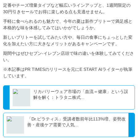
定番やチーズ増量タイプなど幅広いラインアップと、1週間限定の
30円引きセールでお得に楽しめる点も見逃せません。
手軽に食べられるのも魅力で、今年の夏は新作ブリトーで満足感と
本格的な味を体感してみてはいかがでしょうか。
新しいブリトーを試してみたい方や、毎日の食事にちょっとした変
化を加えたい方に大きなメリットがあるキャンペーンです。
期間中はぜひセブン‐イレブン店頭で味の違いを体験してみてくださ
い。
※本記事はPR TIMESのリリースを元にE START AIライターが執筆
しています。
リカバリーウェア市場の「血流＝健康」という誤
解を解く：トラタニ株式...
「Dr.ピラティス」受講者数前年比113%増、姿勢改
善・産後ケア需要で人気...