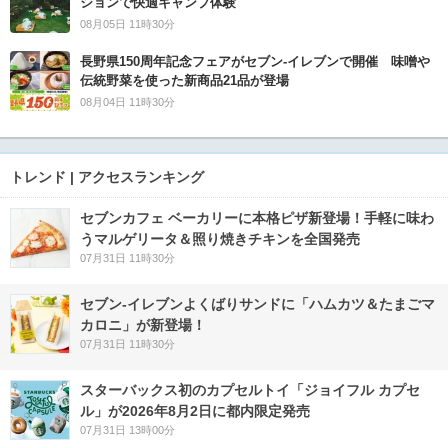
ションで快適キャンプ体験
08月05日 11時30分
長野県150周年記念フェアがセブン-イレブンで開催 味噌や
伝統野菜を使った新商品21品が登場
08月04日 11時30分
トレンド | アクセスランキング
セブンカフェ ベーカリーに本格ピザ新登場！手軽に味わ
うマルゲリータ＆照り焼きチキンを全国発売
07月31日 11時30分
セブン‐イレブンよくばりサンドに「ハムカツ＆たまごマ
カロニ」が新登場！
07月31日 11時30分
スターバックス初のカプセルトイ「ジョイフル カプセ
ル」が2026年8月2日に都内限定発売
07月31日 13時00分