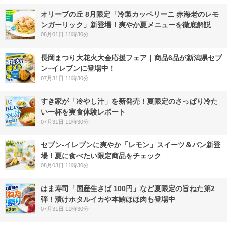
オリーブの丘 8月限定「冷製カッペリーニ 赤海老のレモ
ンガーリック」新登場！爽やか夏メニューを徹底解説
08月01日 11時30分
長岡まつり大花火大会応援フェア｜商品6品が新潟県セブ
ン−イレブンに登場中！
07月31日 11時30分
すき家が「冷やし汁」を新発売！夏限定のさっぱり冷た
い一杯を実食体験レポート
07月31日 11時30分
セブン‐イレブンに爽やか「レモン」スイーツ＆パン新登
場！夏に食べたい限定商品をチェック
08月03日 11時30分
はま寿司「国産生さば 100円」など夏限定の旨ねた第2
弾！漬けホタルイカや本鮪ほほ肉も登場中
07月31日 11時30分