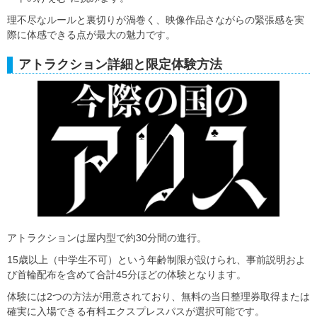
理不尽なルールと裏切りが渦巻く、映像作品さながらの緊張感を実
際に体感できる点が最大の魅力です。
アトラクション詳細と限定体験方法
アトラクションは屋内型で約30分間の進行。
15歳以上（中学生不可）という年齢制限が設けられ、事前説明およ
び首輪配布を含めて合計45分ほどの体験となります。
体験には2つの方法が用意されており、無料の当日整理券取得または
確実に入場できる有料エクスプレスパスが選択可能です。