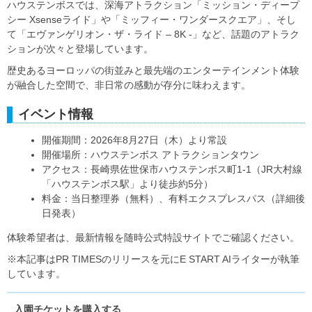
ハウステンボスでは、深海アトラクション「ミッション・ディープ
シー Xsenseライド」や「ミッフィー・ワンダースクエア」、そし
て「エヴァンゲリオン・ザ・ライド – 8K -」など、話題のアトラク
ションが次々と登場しています。
歴史あるヨーロッパの街並みと最先端のエンターテインメント体験
が融合した空間で、非日常の感動が存分に味わえます。
イベント情報
開催期間：2026年8月27日（木）より常設
開催場所：ハウステンボス アトラクションタウン
アクセス：長崎県佐世保市ハウステンボス町1-1（JR大村線
「ハウステンボス駅」より徒歩約5分）
料金：当日整理券（無料）、有料エクスプレスパス（詳細後
日発表）
体験希望者は、最新情報を随時公式特設サイトでご確認ください。
※本記事はPR TIMESのリリースを元にE START AIライターが執筆
しています。
入園チケットを購入する