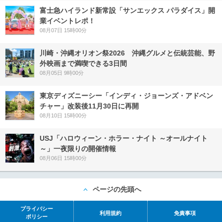
富士急ハイランド新常設「サンエックス パラダイス」開
業イベントレポ！
08月07日 15時00分
川崎・沖縄オリオン祭2026 沖縄グルメと伝統芸能、野
外映画まで満喫できる3日間
08月05日 9時00分
東京ディズニーシー「インディ・ジョーンズ・アドベン
チャー」改装後11月30日に再開
08月10日 15時00分
USJ「ハロウィーン・ホラー・ナイト ～オールナイト
～」一夜限りの開催情報
08月06日 15時00分
ページの先頭へ
プライバシー
利用規約
免責事項
ポリシー