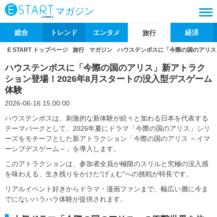
マガジン
総合
トレンド
エンタメ
経済
旅行
E START トップページ
旅行
マガジン
ハウステンボスに「今際の国のアリス
ハウステンボスに「今際の国のアリス」新アトラク
ション登場！2026年8月スタートの没入型デスゲーム
体験
2026-06-16 15:00:00
ハウステンボスは、刺激的な新体験が続々と加わる日本を代表する
テーマパークとして、2026年夏にドラマ「今際の国のアリス」シリ
ーズをモチーフとした新アトラクション「今際の国のアリス ～イマ
ーシブデスゲーム～」を導入します。
このアトラクションは、参加者全員が極限のスリルと究極の没入感
を味わえる、生き残りをかけた“げぇむ”への挑戦が特長です。
リアルイベント好きからドラマ・漫画ファンまで、幅広い層に今ま
でにないハラハラ体験が提供されます。