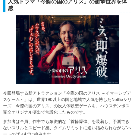
人気ドラマ「今際の国のアリス」の衝撃世界を体
感
今回登場する新アトラクション「今際の国のアリス ～イマーシブデ
スゲーム～」は、世界190以上の国と地域で人気を博したNetflixシリ
ーズ「今際の国のアリス」の没入体験型ゲームを、ハウステンボス
完全オリジナル演出で常設化したものです。
参加者は全員、作中でも象徴的な「首輪爆弾」を装着し、予測でき
ないスリルとスピード感、タイムリミットに追い詰められながら“ハ
ートのげぇむ”に挑みます。