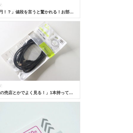
ド
「300円！？」値段を言うと驚かれる！お部屋になじむ100均のナチュラル収納グッズ
ド
「空港の売店とかでよく見る！」1本持ってると100均の無敵なケーブル