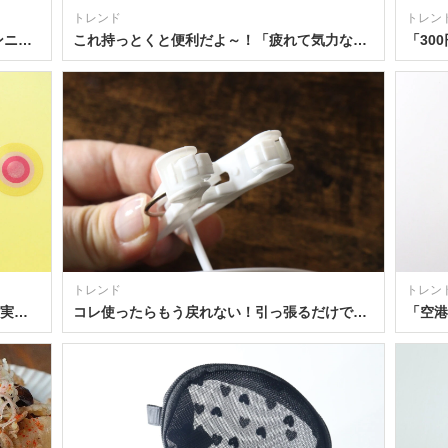
トレンド
トレン
はま寿司「旨ねた夏祭り 第3弾」大葉ニンニク香るビンチョウマグロ100円フェア開催情報
これ持っとくと便利だよ～！「疲れて気力ない…」って時に助かる！100均の時短調理グッズ3選
トレンド
トレン
大当たり付録出たよ！1人前にぴったりの実用サイズ♡レトロ可愛いボンカレー皿＆スプーンセット
コレ使ったらもう戻れない！引っ張るだけで取り込める！家事が楽になる100均の便利グッズ