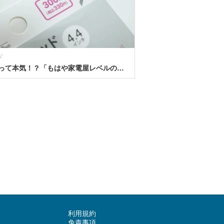
ド
300円って本気！？「もはや家電屋レベルのクオリティ！」便利すぎる小型家電3選
利用規約
免責事項