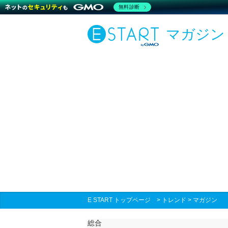
無料診断
マガジン
E START トップページ
>
トレンド
>
マガジン
総合