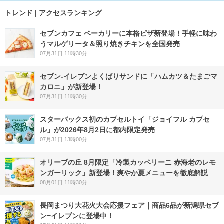
トレンド | アクセスランキング
セブンカフェ ベーカリーに本格ピザ新登場！手軽に味わ
うマルゲリータ＆照り焼きチキンを全国発売
07月31日 11時30分
セブン‐イレブンよくばりサンドに「ハムカツ＆たまごマ
カロニ」が新登場！
07月31日 11時30分
スターバックス初のカプセルトイ「ジョイフル カプセ
ル」が2026年8月2日に都内限定発売
07月31日 13時00分
オリーブの丘 8月限定「冷製カッペリーニ 赤海老のレモ
ンガーリック」新登場！爽やか夏メニューを徹底解説
08月01日 11時30分
長岡まつり大花火大会応援フェア｜商品6品が新潟県セブ
ン−イレブンに登場中！