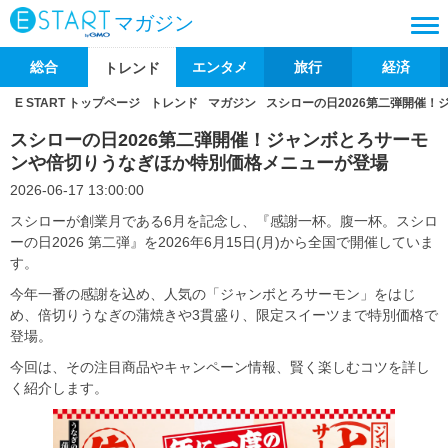
マガジン
総合
エンタメ
旅行
経済
トレンド
E START トップページ
トレンド
マガジン
スシローの日2026第二弾開催
スシローの日2026第二弾開催！ジャンボとろサーモ
ンや倍切りうなぎほか特別価格メニューが登場
2026-06-17 13:00:00
スシローが創業月である6月を記念し、『感謝一杯。腹一杯。スシロ
ーの日2026 第二弾』を2026年6月15日(月)から全国で開催していま
す。
今年一番の感謝を込め、人気の「ジャンボとろサーモン」をはじ
め、倍切りうなぎの蒲焼きや3貫盛り、限定スイーツまで特別価格で
登場。
今回は、その注目商品やキャンペーン情報、賢く楽しむコツを詳し
く紹介します。