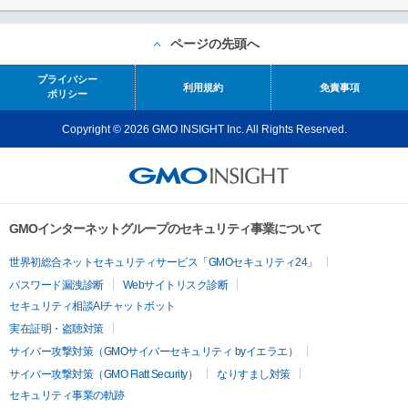
ページの先頭へ
プライバシー
利用規約
免責事項
ポリシー
Copyright © 2026 GMO INSIGHT Inc. All Rights Reserved.
GMOインターネットグループのセキュリティ事業について
世界初総合ネットセキュリティサービス「GMOセキュリティ24」
パスワード漏洩診断
Webサイトリスク診断
セキュリティ相談AIチャットボット
実在証明・盗聴対策
サイバー攻撃対策（GMOサイバーセキュリティ byイエラエ）
サイバー攻撃対策（GMO Flatt Security）
なりすまし対策
セキュリティ事業の軌跡