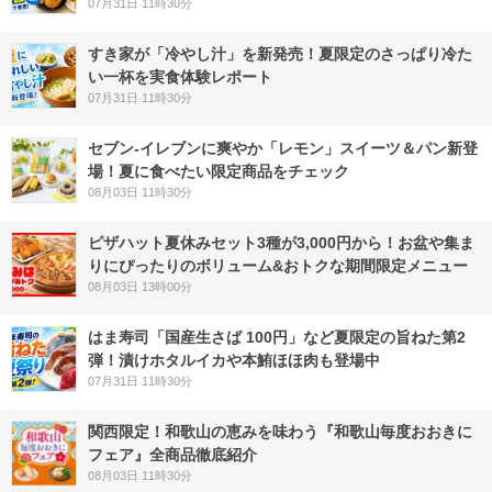
07月31日 11時30分
すき家が「冷やし汁」を新発売！夏限定のさっぱり冷た
い一杯を実食体験レポート
07月31日 11時30分
セブン‐イレブンに爽やか「レモン」スイーツ＆パン新登
場！夏に食べたい限定商品をチェック
08月03日 11時30分
ピザハット夏休みセット3種が3,000円から！お盆や集ま
りにぴったりのボリューム&おトクな期間限定メニュー
08月03日 13時00分
はま寿司「国産生さば 100円」など夏限定の旨ねた第2
弾！漬けホタルイカや本鮪ほほ肉も登場中
07月31日 11時30分
関西限定！和歌山の恵みを味わう『和歌山毎度おおきに
フェア』全商品徹底紹介
08月03日 11時30分