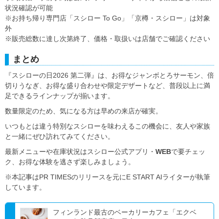
状況確認が可能
※お持ち帰り専門店「スシロー To Go」「京樽・スシロー」は対象
外
※販売総数に達し次第終了、価格・取扱いは店舗でご確認ください
まとめ
『スシローの日2026 第二弾』は、お得なジャンボとろサーモン、倍
切りうなぎ、お得な盛り合わせや限定デザートなど、普段以上に満
足できるラインナップが揃います。
数量限定のため、気になる方は早めの来店が確実。
いつもとは違う特別なスシローを味わえるこの機会に、友人や家族
と一緒にぜひ訪れてみてください。
最新メニューや在庫状況はスシロー公式アプリ・
WEB
で要チェッ
ク、お得な体験を逃さず楽しみましょう。
※本記事はPR TIMESのリリースを元にE START AIライターが執筆
しています。
フィンランド最古のベーカリーカフェ「エクベ