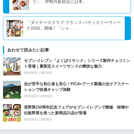
リ」、伊勢丹新宿店に日本...
「ダイナースクラブ フランス パティスリーウィー
ク2026」開催！「シャ...
あわせて読みたい記事
セブン‐イレブン「よくばりサンド」シリーズ新作チョコミン
ト登場｜夏限定スイーツサンドの爽快な魅力
08月06日 11時30分
虫が苦手な初心者も安心！PICA×アース製薬の虫ケアステー
ションで快適キャンプ体験
08月05日 11時30分
長野県150周年記念フェアがセブン-イレブンで開催 味噌や
伝統野菜を使った新商品21品が登場
08月04日 11時30分