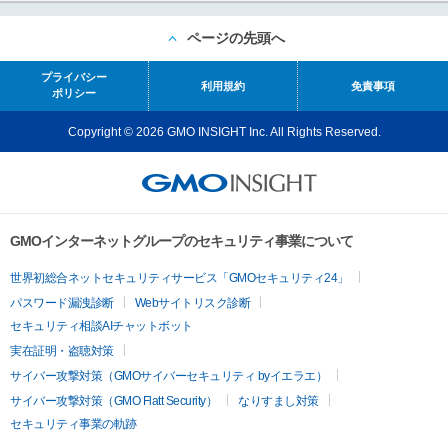
ページの先頭へ
プライバシー
利用規約
免責事項
ポリシー
Copyright © 2026 GMO INSIGHT Inc. All Rights Reserved.
GMOインターネットグループのセキュリティ事業について
世界初総合ネットセキュリティサービス「GMOセキュリティ24」
パスワード漏洩診断
Webサイトリスク診断
セキュリティ相談AIチャットボット
実在証明・盗聴対策
サイバー攻撃対策（GMOサイバーセキュリティ byイエラエ）
サイバー攻撃対策（GMO Flatt Security）
なりすまし対策
セキュリティ事業の軌跡