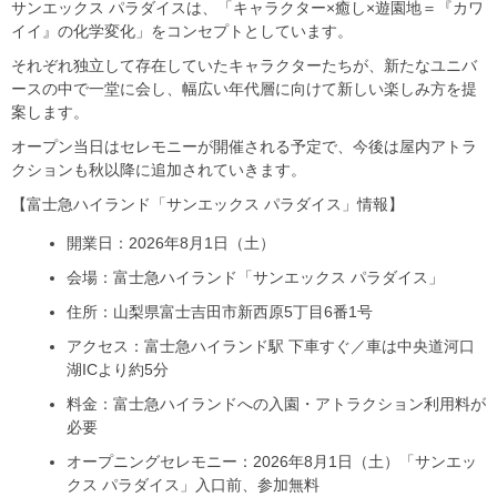
サンエックス パラダイスは、「キャラクター×癒し×遊園地＝『カワ
イイ』の化学変化」をコンセプトとしています。
それぞれ独立して存在していたキャラクターたちが、新たなユニバ
ースの中で一堂に会し、幅広い年代層に向けて新しい楽しみ方を提
案します。
オープン当日はセレモニーが開催される予定で、今後は屋内アトラ
クションも秋以降に追加されていきます。
【富士急ハイランド「サンエックス パラダイス」情報】
開業日：2026年8月1日（土）
会場：富士急ハイランド「サンエックス パラダイス」
住所：山梨県富士吉田市新西原5丁目6番1号
アクセス：富士急ハイランド駅 下車すぐ／車は中央道河口
湖ICより約5分
料金：富士急ハイランドへの入園・アトラクション利用料が
必要
オープニングセレモニー：2026年8月1日（土）「サンエッ
クス パラダイス」入口前、参加無料