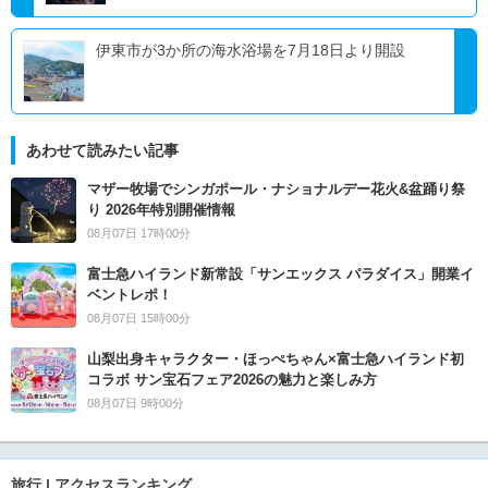
伊東市が3か所の海水浴場を7月18日より開設
あわせて読みたい記事
マザー牧場でシンガポール・ナショナルデー花火&盆踊り祭
り 2026年特別開催情報
08月07日 17時00分
富士急ハイランド新常設「サンエックス パラダイス」開業イ
ベントレポ！
08月07日 15時00分
山梨出身キャラクター・ほっぺちゃん×富士急ハイランド初
コラボ サン宝石フェア2026の魅力と楽しみ方
08月07日 9時00分
旅行 | アクセスランキング