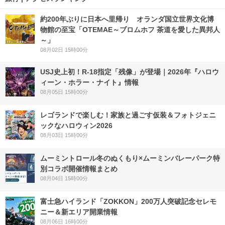
約200年ぶりに日本へ里帰り オランダ国立世界文化博
物館の至宝「OTEMAE～ブロムホフ 茶道を愛した異邦人
～」
08月02日 15時00分
USJ史上初！R-18指定「残像」が登場｜2026年『ハロウ
ィーン・ホラー・ナイト』情報
08月05日 15時00分
レゴランドで楽しむ！家族と過ごす仮装＆フォトジェニ
ックなハロウィン2026
08月03日 15時00分
ムーミントロール冬のぬくもり×ムーミンバレーパーク特
別コラボ開催情報まとめ
08月04日 15時00分
富士急ハイランド「ZOKKON」200万人突破記念セレモ
ニー＆新エリア開業情報
08月06日 16時00分