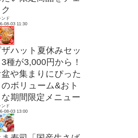
ック
レンド
6-08-03 11:30
ピザハット夏休みセッ
3種が3,000円から！
お盆や集まりにぴった
りのボリューム&おト
クな期間限定メニュー
レンド
6-08-03 13:00
はま寿司「国産生さば