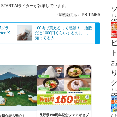
 START AIライターが執筆しています。
情報提供元： PR TIMES
ト
202
5グラ
100均で買えるって感動！「通販
on X-
だと1000円くらいするのに…」
知ってる人...
ト
ト
202
長野県150周年記念フェアがセブ
な初心者も安心！