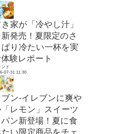
すき家が「冷やし汁」
を新発売！夏限定のさ
っぱり冷たい一杯を実
食体験レポート
レンド
6-07-31 11:30
セブン‐イレブンに爽や
か「レモン」スイーツ
＆パン新登場！夏に食
べたい限定商品をチェ