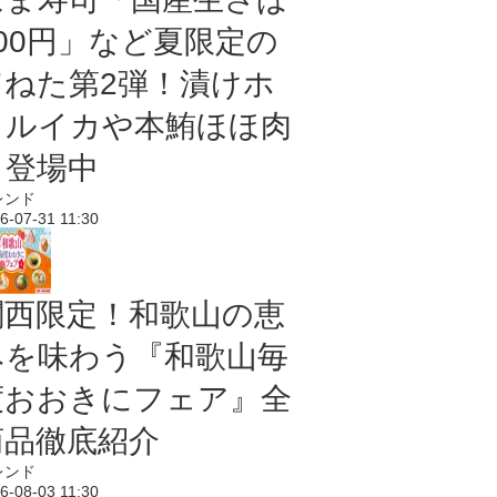
100円」など夏限定の
旨ねた第2弾！漬けホ
タルイカや本鮪ほほ肉
も登場中
レンド
6-07-31 11:30
関西限定！和歌山の恵
みを味わう『和歌山毎
度おおきにフェア』全
商品徹底紹介
レンド
6-08-03 11:30