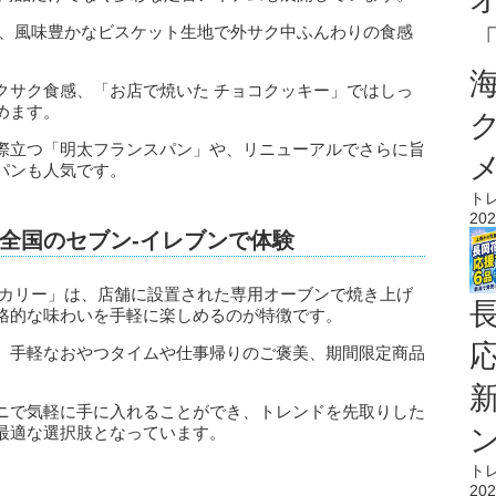
は、風味豊かなビスケット生地で外サク中ふんわりの食感
クサク食感、「お店で焼いた チョコクッキー」ではしっ
めます。
際立つ「明太フランスパン」や、リニューアルでさらに旨
パンも人気です。
ト
202
全国のセブン‐イレブンで体験
ーカリー」は、店舗に設置された専用オーブンで焼き上げ
格的な味わいを手軽に楽しめるのが特徴です。
、手軽なおやつタイムや仕事帰りのご褒美、期間限定商品
ニで気軽に手に入れることができ、トレンドを先取りした
最適な選択肢となっています。
ト
202