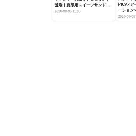
PICA×
登場｜夏限定スイーツサンドの
ーション
爽快な魅力
2026-08-06 11:30
2026-08-05 