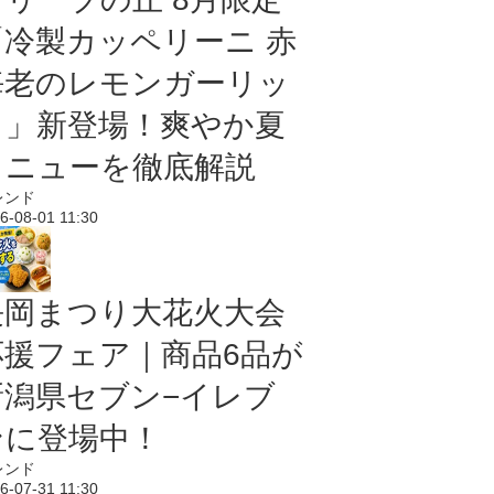
「冷製カッペリーニ 赤
海老のレモンガーリッ
ク」新登場！爽やか夏
メニューを徹底解説
レンド
6-08-01 11:30
長岡まつり大花火大会
応援フェア｜商品6品が
新潟県セブン−イレブ
ンに登場中！
レンド
6-07-31 11:30