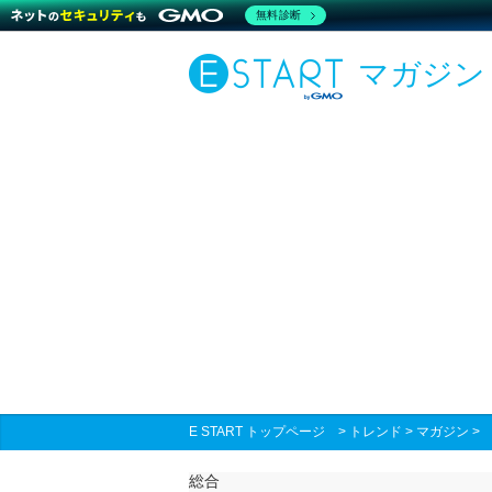
無料診断
マガジン
E START トップページ
>
トレンド
>
マガジン
総合