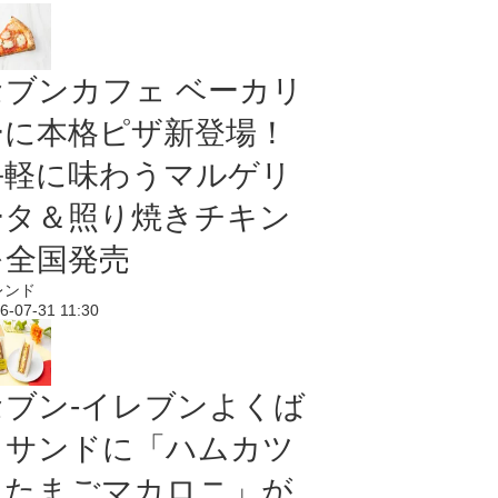
セブンカフェ ベーカリ
ーに本格ピザ新登場！
手軽に味わうマルゲリ
ータ＆照り焼きチキン
を全国発売
レンド
6-07-31 11:30
セブン‐イレブンよくば
りサンドに「ハムカツ
＆たまごマカロニ」が