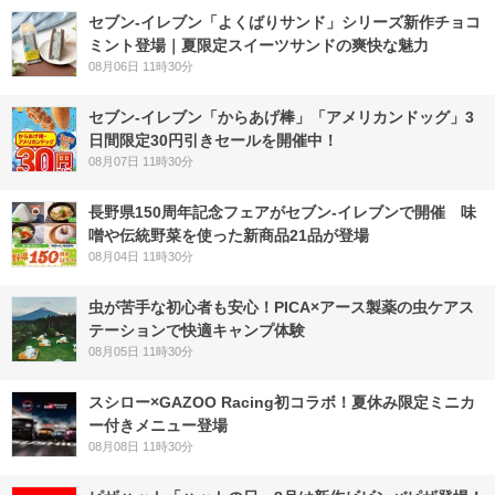
セブン‐イレブン「よくばりサンド」シリーズ新作チョコ
ミント登場｜夏限定スイーツサンドの爽快な魅力
08月06日 11時30分
セブン‐イレブン「からあげ棒」「アメリカンドッグ」3
日間限定30円引きセールを開催中！
08月07日 11時30分
長野県150周年記念フェアがセブン-イレブンで開催 味
噌や伝統野菜を使った新商品21品が登場
08月04日 11時30分
虫が苦手な初心者も安心！PICA×アース製薬の虫ケアス
テーションで快適キャンプ体験
08月05日 11時30分
スシロー×GAZOO Racing初コラボ！夏休み限定ミニカ
ー付きメニュー登場
08月08日 11時30分