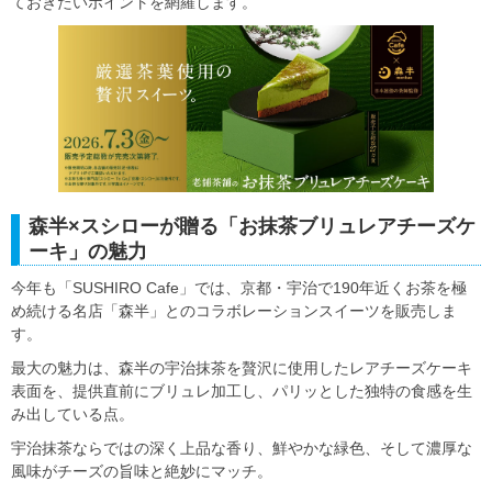
ておきたいポイントを網羅します。
森半×スシローが贈る「お抹茶ブリュレアチーズケ
ーキ」の魅力
今年も「SUSHIRO Cafe」では、京都・宇治で190年近くお茶を極
め続ける名店「森半」とのコラボレーションスイーツを販売しま
す。
最大の魅力は、森半の宇治抹茶を贅沢に使用したレアチーズケーキ
表面を、提供直前にブリュレ加工し、パリッとした独特の食感を生
み出している点。
宇治抹茶ならではの深く上品な香り、鮮やかな緑色、そして濃厚な
風味がチーズの旨味と絶妙にマッチ。