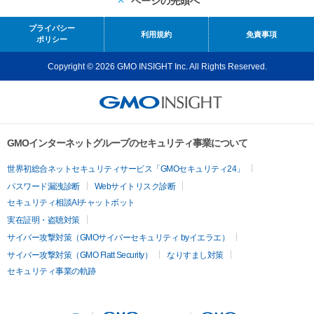
ページの先頭へ
プライバシー
利用規約
免責事項
ポリシー
Copyright © 2026 GMO INSIGHT Inc. All Rights Reserved.
GMOインターネットグループのセキュリティ事業について
世界初総合ネットセキュリティサービス「GMOセキュリティ24」
パスワード漏洩診断
Webサイトリスク診断
セキュリティ相談AIチャットボット
実在証明・盗聴対策
サイバー攻撃対策（GMOサイバーセキュリティ byイエラエ）
サイバー攻撃対策（GMO Flatt Security）
なりすまし対策
セキュリティ事業の軌跡