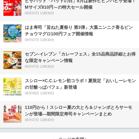
ピザハット「ハットの日」8月は新作ビビンバピザ登場！
Mサイズ810円～の特大セール開催
08月07日 11時30分
はま寿司「旨ねた夏祭り 第3弾」大葉ニンニク香るビン
チョウマグロ100円フェア開催情報
08月07日 11時30分
セブン‐イレブン「カレーフェス」全15品商品詳細とお得
な限定キャンペーン情報
08月07日 11時30分
スシロー×C.C.レモン初コラボ！夏限定「おいしーレモン
の甘酸っぱパフェ」新登場
08月09日 11時30分
110円から！スシロー夏の大とろ＆ジャンボとろサーモ
ンが登場―期間限定寿司キャンペーンまとめ
08月07日 11時30分