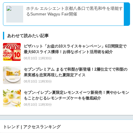
ホテル エルシエント京都八条口で黒毛和牛を堪能す
るSummer Wagyu Fair開催
あわせて読みたい記事
ピザハット「お盆の10スライスキャンペーン」6日間限定で
最大60スライス獲得！お得なポイント活用術を紹介
08月10日 11時30分
セブンプレミアム まるで和梨が新登場！2層仕立てで和梨の
果実感を忠実再現した夏限定アイス
08月10日 11時30分
セブン‐イレブン夏限定レモンスイーツ新発売！爽やかレモン
もことかじるレモンチーズケーキを徹底紹介
08月10日 11時30分
トレンド | アクセスランキング