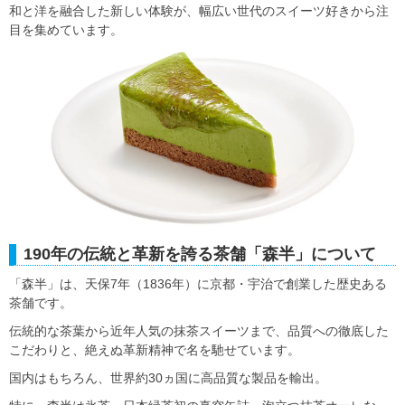
和と洋を融合した新しい体験が、幅広い世代のスイーツ好きから注
目を集めています。
190年の伝統と革新を誇る茶舗「森半」について
「森半」は、天保7年（1836年）に京都・宇治で創業した歴史ある
茶舗です。
伝統的な茶葉から近年人気の抹茶スイーツまで、品質への徹底した
こだわりと、絶えぬ革新精神で名を馳せています。
国内はもちろん、世界約30ヵ国に高品質な製品を輸出。