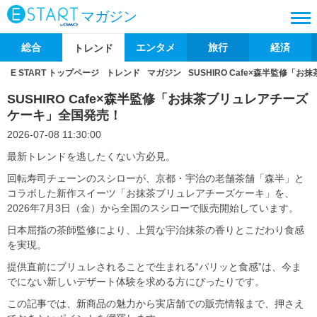
マガジン
総合
エンタメ
旅行
経済
トレンド
E START トップページ
トレンド
マガジン
SUSHIRO Cafe×森半監修
SUSHIRO Cafe×森半監修「お抹茶ブリュレアチーズ
ケーキ」全国発売！
2026-07-08 11:30:00
最新トレンドを逃したくない方必見。
回転寿司チェーンのスシローが、京都・宇治の老舗茶舗「森半」と
コラボした新作スイーツ「お抹茶ブリュレアチーズケーキ」を、
2026年7月3日（金）から全国のスシローで販売開始しています。
日本屈指の茶師監修により、上質な宇治抹茶の香りとこだわり食感
を実現。
提供直前にブリュレされることで生まれる“パリッと食感”は、今ま
でにない新しいデザート体験を求める方にぴったりです。
この記事では、新商品の魅力から実店舗での販売情報まで、押さえ