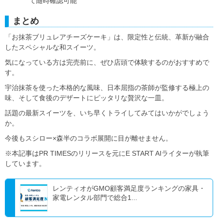
て随時確認可能
まとめ
「お抹茶ブリュレアチーズケーキ」は、限定性と伝統、革新が融合
したスペシャルな和スイーツ。
気になっている方は完売前に、ぜひ店頭で体験するのがおすすめで
す。
宇治抹茶を使った本格的な風味、日本屈指の茶師が監修する極上の
味、そして食後のデザートにピッタリな贅沢な一皿。
話題の最新スイーツを、いち早くトライしてみてはいかがでしょう
か。
今後もスシロー×森半のコラボ展開に目が離せません。
※本記事はPR TIMESのリリースを元にE START AIライターが執筆
しています。
レンティオがGMO顧客満足度ランキングの家具・
家電レンタル部門で総合1...