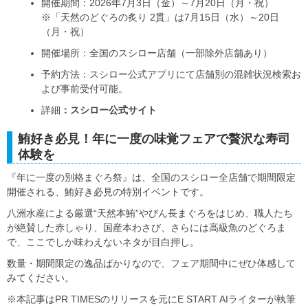
開催期間：2026年7月3日（金）～7月20日（月・祝）
※「天然のどぐろの炙り 2貫」は7月15日（水）～20日
（月・祝）
開催場所：全国のスシロー店舗（一部除外店舗あり）
予約方法：スシロー公式アプリにて店舗別の混雑状況検索お
よび事前受付可能。
詳細
：スシロー公式サイト
鮪好き必見！年に一度の味覚フェアで贅沢な寿司
体験を
『年に一度の別格まぐろ祭』は、全国のスシロー全店舗で期間限定
開催される、鮪好き必見の特別イベントです。
八洲水産による厳選“天然本鮪”やびん長まぐろをはじめ、職人たち
が絶賛した赤しゃり、国産本わさび、さらには高級魚のどぐろま
で、ここでしか味わえないネタが目白押し。
数量・期間限定の逸品ばかりなので、フェア期間中にぜひ体感して
みてください。
※本記事はPR TIMESのリリースを元にE START AIライターが執筆