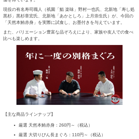
現役の有名寿司職人（祇園「鮨 楽味」野村一也氏、北新地「寿し処
黒杉」黒杉章宏氏、北新地「あかとしろ」上月崇生氏）が、今回の
「天然本鮪赤身」を実際に試食し、お墨付きを与えています。
また、バリエーション豊富な品ぞろえにより、家族や友人での食べ
比べも楽しめます。
【主な商品ラインナップ】
厳選 天然本鮪赤身：260円～（税込）
厳選 大切りびん長まぐろ：110円～（税込）