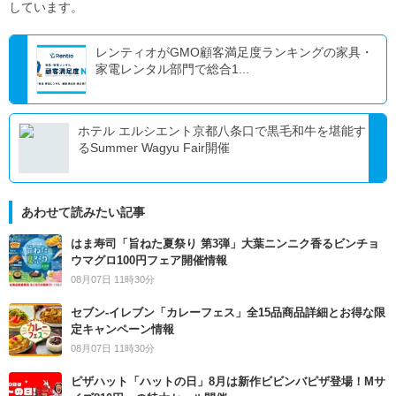
しています。
レンティオがGMO顧客満足度ランキングの家具・
家電レンタル部門で総合1...
ホテル エルシエント京都八条口で黒毛和牛を堪能す
るSummer Wagyu Fair開催
あわせて読みたい記事
はま寿司「旨ねた夏祭り 第3弾」大葉ニンニク香るビンチョ
ウマグロ100円フェア開催情報
08月07日 11時30分
セブン‐イレブン「カレーフェス」全15品商品詳細とお得な限
定キャンペーン情報
08月07日 11時30分
ピザハット「ハットの日」8月は新作ビビンバピザ登場！Mサ