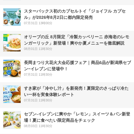
スターバックス初のカプセルトイ「ジョイフル カプセ
ル」が2026年8月2日に都内限定発売
07月31日 13時00分
オリーブの丘 8月限定「冷製カッペリーニ 赤海老のレモ
ンガーリック」新登場！爽やか夏メニューを徹底解説
08月01日 11時30分
長岡まつり大花火大会応援フェア｜商品6品が新潟県セブ
ン−イレブンに登場中！
07月31日 11時30分
すき家が「冷やし汁」を新発売！夏限定のさっぱり冷た
い一杯を実食体験レポート
07月31日 11時30分
セブン‐イレブンに爽やか「レモン」スイーツ＆パン新登
場！夏に食べたい限定商品をチェック
08月03日 11時30分