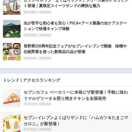
セブン‐イレブン「よくばりサンド」シリーズ新作チョコミン
ト登場｜夏限定スイーツサンドの爽快な魅力
08月06日 11時30分
虫が苦手な初心者も安心！PICA×アース製薬の虫ケアステー
ションで快適キャンプ体験
08月05日 11時30分
長野県150周年記念フェアがセブン-イレブンで開催 味噌や
伝統野菜を使った新商品21品が登場
08月04日 11時30分
トレンド | アクセスランキング
セブンカフェ ベーカリーに本格ピザ新登場！手軽に味わ
うマルゲリータ＆照り焼きチキンを全国発売
07月31日 11時30分
セブン‐イレブンよくばりサンドに「ハムカツ＆たまごマ
カロニ」が新登場！
07月31日 11時30分