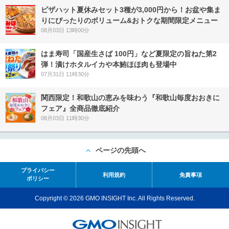
ピザハット夏休みセット3種が3,000円から！お盆や集ま
りにぴったりのボリューム&おトクな期間限定メニュー
08月03日 13時00分
はま寿司「国産生さば 100円」など夏限定の旨ねた第2
弾！漬けホタルイカや本鮪ほほ肉も登場中
07月31日 11時30分
関西限定！和歌山の恵みを味わう『和歌山毎度おおきに
フェア』全商品徹底紹介
08月03日 11時30分
ページの先頭へ
プライバシー
利用規約
免責事項
ポリシー
Copyright © 2026 GMO INSIGHT Inc. All Rights Reserved.