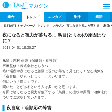
マガジン
総合
エンタメ
旅行
経済
トレンド
E START トップページ
トレンド
マガジン
夜になると視力が落ちる… 鳥目(
夜になると視力が落ちる… 鳥目(とりめ)の原因はな
に？
2018-04-01 18:30:27
執筆：吉村 佑奈（保健師・看護師）
医療監修：株式会社とらうべ
暗い場所や夜になると急激に視力が落ちて見えにくくなる病気を
「夜盲症（やもうしょう）」といいます。
俗にいう「鳥目」です。
聞いたことがあるという人は多いかと思います。
今回は暗くなると視力が低下する「鳥目」の症状や原因、治療法に
ついてご説明していきます。
夜盲症：暗順応の障害