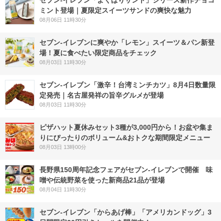
セブン‐イレブン「よくばりサンド」シリーズ新作チョコ
ミント登場｜夏限定スイーツサンドの爽快な魅力
08月06日 11時30分
セブン‐イレブンに爽やか「レモン」スイーツ＆パン新登
場！夏に食べたい限定商品をチェック
08月03日 11時30分
セブン-イレブン「激辛！台湾ミンチカツ」8月4日数量限
定発売｜名古屋発祥の旨辛グルメが登場
08月03日 11時30分
ピザハット夏休みセット3種が3,000円から！お盆や集ま
りにぴったりのボリューム&おトクな期間限定メニュー
08月03日 13時00分
長野県150周年記念フェアがセブン-イレブンで開催 味
噌や伝統野菜を使った新商品21品が登場
08月04日 11時30分
セブン‐イレブン「からあげ棒」「アメリカンドッグ」3