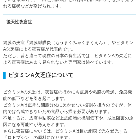
れる症状などが挙げられます。
後天性夜盲症
網膜の炎症「網膜脈膜炎（もうまくみゃくまくえん）」やビタミン
A欠乏症による夜盲症が代表的です。
ただし、昔と違って現在の日本の食生活では、ビタミンAの欠乏に
よる夜盲症はあまり見られないと専門家は述べています。
ビタミンA欠乏症について
ビタミンAの欠乏は、夜盲症のほかにも皮膚や粘膜の乾燥、免疫機
能の低下などを引き起こします。
ビタミンAは正常な細胞分化に欠かせない役割を担うのですが、体
内では合成できないため食品から摂る必要があります。
不足すると、皮膚や粘膜など上皮細胞の機能低下や、成長阻害の原
因になる可能性が考えられます。
さらに夜盲症においては、ビタミンAは目の網膜で光を受光する
「ロドプシン」の原料になります。