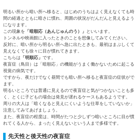
明るい所から暗い所へ移ると、はじめのうちはよく見えなくても時
間の経過とともに暗さに慣れ、周囲の状況がだんだんと見えるよう
になります。
この現象を
「暗順応（あんじゅんのう）」
といいます。
トンネルや映画館に入ったときのことを想像してみてください。
反対に、暗い所から明るい所へ急に出たときも、最初はまぶしくて
見えなくても徐々に目が慣れてきます。
こちらは
「明順応」
です。
夜盲症（鳥目）は「暗順応」の機能がうまく働かないために起こる
視覚の病気です。
ですから、夜だけでなく昼間でも暗い所へ移ると夜盲症の症状がで
ます。
明るいところでは普通に見えるので夜盲症と気がつかないことも多
く、とくに子どもの場合は発見が遅れるケースもあるようです。
周りの大人は「暗くなると見えにくいような仕草をしていないか」
注意してみてあげましょう。
また、夜盲症の程度は、時間がたつと少しずつ暗いところに目が慣
れてくる人から、まったく見えないという人まで多様です。
先天性と後天性の夜盲症