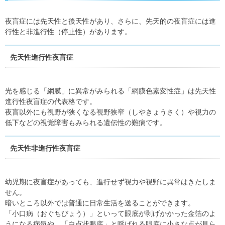
夜盲症には先天性と後天性があり、さらに、先天的の夜盲症には進
行性と非進行性（停止性）があります。
先天性進行性夜盲症
光を感じる「網膜」に異常がみられる「網膜色素変性症」は先天性
進行性夜盲症の代表格です。
夜盲以外にも視野が狭くなる視野狭窄（しやきょうさく）や視力の
低下などの視覚障害もみられる遺伝性の難病です。
先天性非進行性夜盲症
幼児期に夜盲症があっても、進行せず視力や視野に異常はきたしま
せん。
暗いところ以外では普通に日常生活を送ることができます。
「小口病（おぐちびょう）」といって眼底が剥げかかった金箔のよ
うになる病気や、「白点状眼底」と呼ばれる眼底に小さな点が見ら