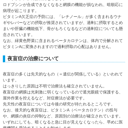
ロドプシンが合成できなくなると網膜の機能が損なわれ、暗順応に
病理が起こります。
ビタミンA欠乏症の予防には、「レチノール」が多く含まれるウナ
ギやレバーなどの摂取が推奨されていますが、過剰に摂取するとめ
まいや肝臓の機能低下、骨がもろくなるなどの過剰症についても懸
念されています。
なお、緑黄色野菜に含まれるベータカロテンは、体内で分解されて
ビタミンAに変換されますので過剰摂取の心配はありません。
夜盲症の治療について
夜盲症の多くは先天的なもの（＝遺伝が関係している）といわれて
います。
はっきりした原因は不明で治療法も確立されていません。
夜盲症の網膜は光刺激に弱くなっているので遮光眼鏡で保護する、
屋外作業を控えるなど、対症療法が必要です。
先天性の夜盲症については今後の研究が待たれるところです。
なお、後天的な夜盲症は、ビタミンA（ベータカロテン）の投与
や、網膜の炎症の抑制など、原因別の治療法が確立されています。
いずれにしても、暗くなると急に目が見えなくなったら、早めに医