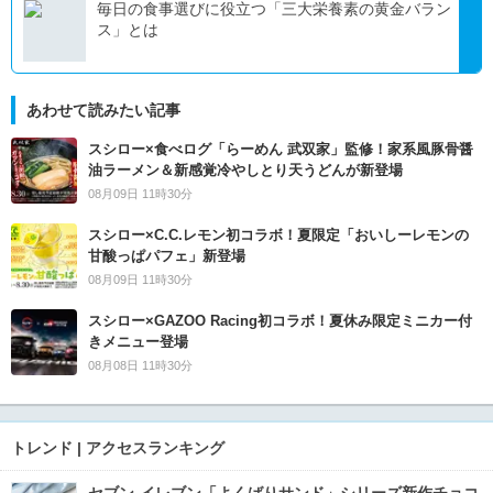
毎日の食事選びに役立つ「三大栄養素の黄金バラン
ス」とは
あわせて読みたい記事
スシロー×食べログ「らーめん 武双家」監修！家系風豚骨醤
油ラーメン＆新感覚冷やしとり天うどんが新登場
08月09日 11時30分
スシロー×C.C.レモン初コラボ！夏限定「おいしーレモンの
甘酸っぱパフェ」新登場
08月09日 11時30分
スシロー×GAZOO Racing初コラボ！夏休み限定ミニカー付
きメニュー登場
08月08日 11時30分
トレンド | アクセスランキング