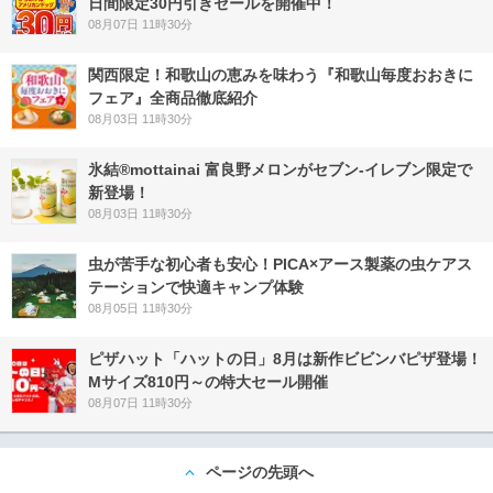
日間限定30円引きセールを開催中！
08月07日 11時30分
関西限定！和歌山の恵みを味わう『和歌山毎度おおきに
フェア』全商品徹底紹介
08月03日 11時30分
氷結®mottainai 富良野メロンがセブン‐イレブン限定で
新登場！
08月03日 11時30分
虫が苦手な初心者も安心！PICA×アース製薬の虫ケアス
テーションで快適キャンプ体験
08月05日 11時30分
ピザハット「ハットの日」8月は新作ビビンバピザ登場！
Mサイズ810円～の特大セール開催
08月07日 11時30分
ページの先頭へ