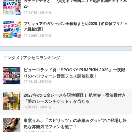
ガチャガチャどこで買える？全国エリア別設置場所ガイド20
26
07月17日 13時00分
プリキュアのガシャポン全種類まとめ2026【名探偵プリキュ
ア最新9選】
07月16日 13時00分
エンタメ | アクセスランキング
ピューロランド発「SPOOKY PUMPKIN 2026」一夜限
りのハロウィーン音楽フェス開催決定！
07月31日 15時00分
2027年のF1全レースを現地観戦！ 航空券・宿泊費付き
「夢のシーズンチケット」が当たる
08月05日 17時48分
東雲うみ、「スピリッツ」の表紙＆グラビアに登場し妖
艶な雰囲気でファンを魅了！