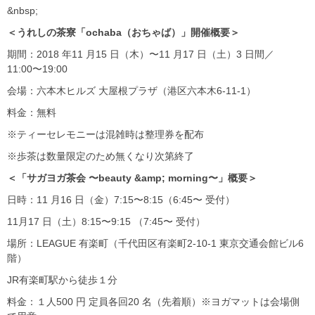
&nbsp;
＜うれしの茶寮「ochaba（おちゃば）」開催概要＞
期間：2018 年11 月15 日（木）〜11 月17 日（土）3 日間／
11:00〜19:00
会場：六本木ヒルズ 大屋根プラザ（港区六本木6-11-1）
料⾦：無料
※ティーセレモニーは混雑時は整理券を配布
※歩茶は数量限定のため無くなり次第終了
＜「サガヨガ茶会 〜beauty &amp; morning〜」概要＞
日時：11 月16 日（⾦）7:15〜8:15（6:45〜 受付）
11月17 日（土）8:15〜9:15 （7:45〜 受付）
場所：LEAGUE 有楽町（千代田区有楽町2-10-1 東京交通会館ビル6
階）
JR有楽町駅から徒歩１分
料⾦：１人500 円 定員各回20 名（先着順）※ヨガマットは会場側