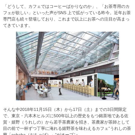
「どうして、カフェではコーヒーばかりなのか」、「お茶専⽤のカ
フェが欲しい」といった声がSNS 上で拡がっている昨今。近年お茶
専門店も続々登場しており、これまで以上にお茶への注目が高まっ
てきています。
そんな中2018年11月15日（木）から17日（土）までの3日間限定
で、東京・六本木ヒルズに500年以上の歴史をもつ銘茶地である佐
賀・嬉野（うれしの）から若⼿茶農家を招き、茶農家が茶師として
目の前で⼀杯ずつ丁寧に淹れる嬉野茶を味わえるカフェ“うれしの茶
寮「ochaba（おちゃば）」”がオープン。