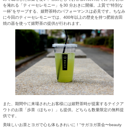
を淹れる「ティーセレモニー」を30 分おきに開催。上質で“特別な
⼀杯”をサーブする、嬉野茶時のパフォーマンスは必⾒です。ちなみ
に今回のティーセレモニーでは、400年以上の歴史を持つ肥前吉田
焼の器を使って嬉野茶の提供が行われます。
また、期間中に来場されたお客様には嬉野茶時が提案するテイクア
ウトのお茶「歩茶（ほちゃ）」も提供。どちらも数量限定の無料提
供です。
美味しいお茶とヨガで心も体もきれいに！“サガヨガ茶会〜beauty