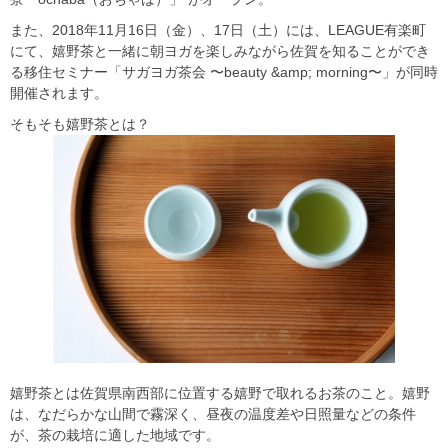
また、2018年11月16日（⾦）、17日（土）には、LEAGUE有楽町
にて、嬉野茶と⼀緒に朝ヨガを楽しみながら佐賀を知ることができ
る移住セミナー「サガヨガ茶会 〜beauty &amp; morning〜」が同時
開催されます。
そもそも嬉野茶とは？
嬉野茶とは佐賀県南⻄部に位置する嬉野で取れるお茶のこと。嬉野
は、なだらかな山間で霧深く、昼夜の温度差や日照量などの条件
が、茶の栽培に適した地域です。