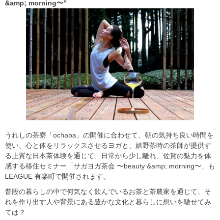
&amp; morning〜”
うれしの茶寮「ochaba」の開催に合わせて、朝の気持ち良い時間を
使い、心と体をリラックスさせるヨガと、嬉野茶時の茶師が提供す
る上質な日本茶体験を通じて、日常から少し離れ、佐賀の魅⼒を体
感する移住セミナー「サガヨガ茶会 〜beauty &amp; morning〜」も
LEAGUE 有楽町で開催されます。
普段の暮らしの中で何気なく飲んでいるお茶と茶農家を通じて、そ
れを作り出す人や背景にある豊かな文化と暮らしに想いを馳せてみ
ては？