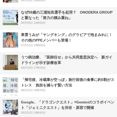
08月03日 18時00分
なぜ59歳の三浦知良選手を起用？ ONODERA GROUP
と重なった「努力の積み重ね」
08月05日 16時00分
東雲うみが「ヤングキング」のグラビアで泡まみれに！
その他のPPEメンバーも登場！
07月31日 19時00分
うつ病治療、「医師任せ」から共同意思決定へ 新ガイ
ドラインが示す診療改革
08月03日 17時25分
「帰宅後、冷蔵庫が空っぽ」旅行前後の食事に約5割がス
トレス 負担を減らす賢い方法
08月01日 20時33分
Google、「ドラゴンクエスト」×Geminiのコラボイベン
ト「ジェミニクエスト」を渋谷・原宿で開催
08月03日 18時42分