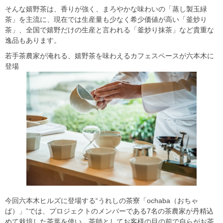
そんな嬉野茶は、香りが強く、まろやかな味わいの「蒸し製⽟緑
茶」を主流に、現在では⽣産量も少なく希少価値が高い「釜炒り
茶」、全国で嬉野だけの⽣産と言われる「釜炒り抹茶」など貴重な
逸品もあります。
若⼿茶農家が淹れる、嬉野茶を味わえるカフェスペースが六本木に
登場
今回六本木ヒルズに登場する“うれしの茶寮「ochaba（おちゃ
ば）」”では、プロジェクトのメンバーである7名の茶農家が丹精込
めて栽培した茶葉を使い、茶師としてお客様の目の前で自らがお茶