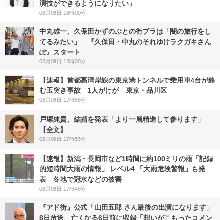
演技ができるようになりたい」
08月08日 18時00分
中丸雄一、久保田かずのぶとの街ブラは「闇の旅行をし
てるみたい」 『久保田・中丸のそれゆけラクガキさん
ぽ』スタート
08月08日 18時00分
【速報】首都高湾岸線の東京港トンネルで乗用車4台が絡
む玉突き事故 1人がけが 東京・品川区
08月08日 17時58分
戸塚純貴、結婚を発表「より一層精進して参ります」
【全文】
08月08日 17時53分
【速報】新潟・長岡市など1時間に約100ミリの雨「記録
的短時間大雨の情報」 レベル4 「大雨危険警報」も発
表 各地で冠水などの被害
08月08日 17時48分
『アド街』公式「山田五郎 さん最後の出演になります」
8日放送 亡くなる6日前に収録「想いがこもったコメン