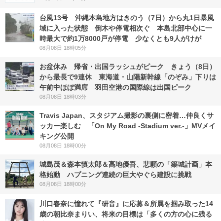
台風13号 沖縄本島地方はきのう（7日）から丸1日暴風
域に入った状態 倒木や停電相次ぐ 本島北部中心に一
時最大で約1万8000戸が停電 少なくとも9人がけが
08月08日 18時05分
お盆休み 帰省・出国ラッシュがピーク きょう（8日）
から最長で9連休 東海道・山陽新幹線「のぞみ」下りは
午前中ほぼ満席 羽田空港の国際線は出国ピーク
08月08日 18時03分
Travis Japan、スタジアム撮影の裏側に密着…仲良くサ
ッカー楽しむ 「On My Road -Stadium ver.-」MVメイ
キング公開
08月08日 18時00分
城島茂＆森本慎太郎＆髙地優吾、悲願の「築城計画」本
格始動 ハプニング連続の巨大やぐら建設に挑戦
08月08日 18時00分
川口春奈に憧れて『研音』に応募＆所属を掴み取った14
歳の朝比奈まりい、将来の目標は「多くの方の心に残る