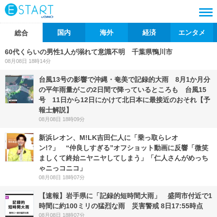
国内
海外
経済
エンタメ
総合
60代くらいの男性1人が溺れて意識不明 千葉県鴨川市
08月08日 18時14分
台風13号の影響で沖縄・奄美で記録的大雨 8月1か月分
の平年雨量がこの2日間で降っているところも 台風15
号 11日から12日にかけて北日本に最接近のおそれ【予
報士解説】
08月08日 18時09分
新浜レオン、M!LK吉田仁人に「乗っ取らレオ
ン!?」 “仲良しすぎる”オフショット動画に反響「微笑
ましくて終始ニヤニヤしてしまう」「仁人さんがめっち
ゃニっコニコ」
08月08日 18時07分
【速報】岩手県に「記録的短時間大雨」 盛岡市付近で1
時間に約100ミリの猛烈な雨 災害警戒 8日17:55時点
08月08日 18時07分