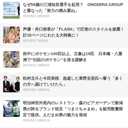
なぜ59歳の三浦知良選手を起用？ ONODERA GROUP
と重なった「努力の積み重ね」
08月05日 16時00分
声優・井口裕香が「FLASH」で圧巻のスタイルを披露！
計18ページにわたる大特集に！
08月05日 7時00分
街中にポケモン100匹以上、立像は19匹 日本橋・八重
洲で“伝説のポケモン”を巡る謎解き
08月05日 15時55分
松村北斗と今田美桜、急逝した東野圭吾氏へ誓う「多く
の方へ届けていけたら」
08月04日 14時00分
明治神宮外苑内のレストラン・森のビアガーデンで新潟
県が誇るブランド枝豆「つまりちゃまめ」を販売数量限
定で提供。えだまめ県の魅力を発信
08月05日 15時51分