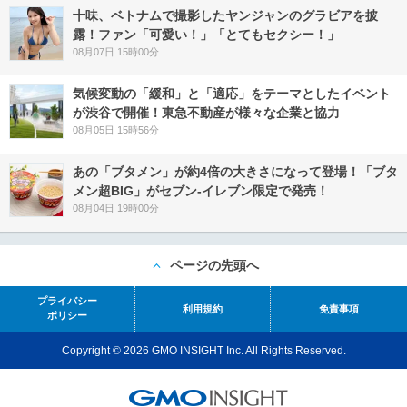
十味、ベトナムで撮影したヤンジャンのグラビアを披
露！ファン「可愛い！」「とてもセクシー！」
08月07日 15時00分
気候変動の「緩和」と「適応」をテーマとしたイベント
が渋谷で開催！東急不動産が様々な企業と協力
08月05日 15時56分
あの「ブタメン」が約4倍の大きさになって登場！「ブタ
メン超BIG」がセブン‐イレブン限定で発売！
08月04日 19時00分
ページの先頭へ
プライバシー
利用規約
免責事項
ポリシー
Copyright © 2026 GMO INSIGHT Inc. All Rights Reserved.