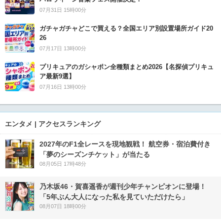
07月31日 15時00分
ガチャガチャどこで買える？全国エリア別設置場所ガイド20
26
07月17日 13時00分
プリキュアのガシャポン全種類まとめ2026【名探偵プリキュ
ア最新9選】
07月16日 13時00分
エンタメ | アクセスランキング
2027年のF1全レースを現地観戦！ 航空券・宿泊費付き
「夢のシーズンチケット」が当たる
08月05日 17時48分
乃木坂46・賀喜遥香が週刊少年チャンピオンに登場！
「5年ぶん大人になった私を見ていただけたら」
08月07日 18時00分