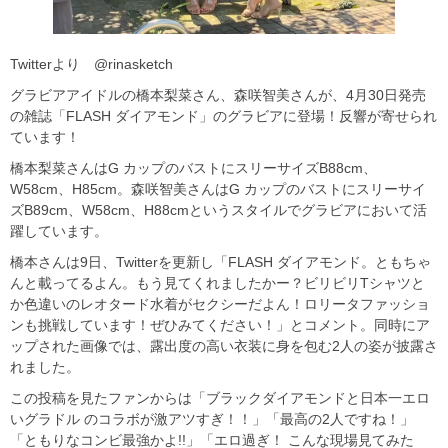
Twitterより @rinasketch
グラビアアイドルの橋本梨菜さん、森咲智美さんが、4月30日発売
の雑誌「FLASH ダイアモンド」のグラビアに登場！反響が寄せられ
ています！
橋本梨菜さんはG カップのバストにスリーサイズB88cm、
W58cm、H85cm。森咲智美さんはG カップのバストにスリーサイ
ズB89cm、W58cm、H88cmというスタイルでグラビアにおいて活
躍しています。
橋本さんは9日、Twitterを更新し「FLASH ダイアモンド。ともちゃ
んと載ってるよん。もう見てくれましたかー？ビリビリTシャツと
か色違いのレオタード水着がセクシーだよん！ロリータファッショ
ンも挑戦しています！ぜひみてください！」とコメント。同時にア
ップされた画像では、露出度の高い衣装に身を包む2人の姿が披露さ
れました。
この投稿を見たファンからは「ブラックダイアモンドと日本一エロ
いグラドル のコラボが激アツすぎ！！」「最高の2人ですね！」
「ともりなコンビ最強かよ!!」「エロ過ぎ！ こんな現場見てみた