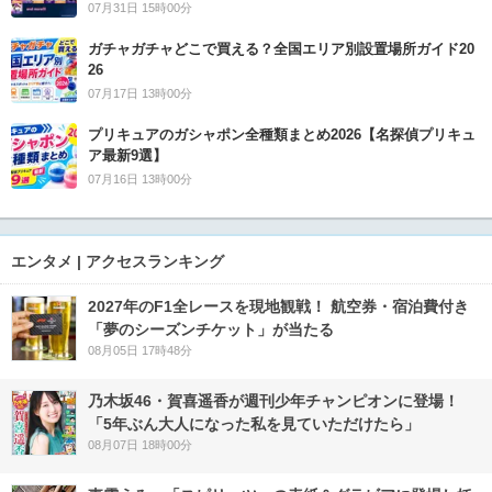
07月31日 15時00分
ガチャガチャどこで買える？全国エリア別設置場所ガイド20
26
07月17日 13時00分
プリキュアのガシャポン全種類まとめ2026【名探偵プリキュ
ア最新9選】
07月16日 13時00分
エンタメ | アクセスランキング
2027年のF1全レースを現地観戦！ 航空券・宿泊費付き
「夢のシーズンチケット」が当たる
08月05日 17時48分
乃木坂46・賀喜遥香が週刊少年チャンピオンに登場！
「5年ぶん大人になった私を見ていただけたら」
08月07日 18時00分