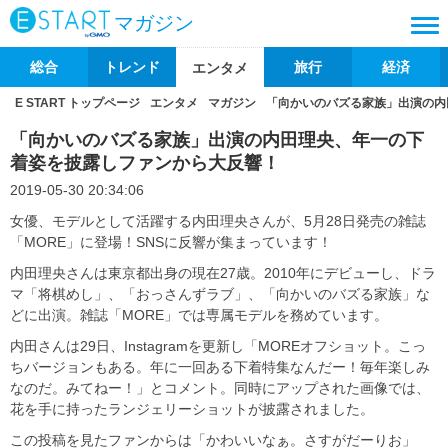
マガジン
総合
トレンド
旅行
経済
エンタメ
E START トップページ
エンタメ
マガジン
「向かいのバズる家族」出演の内
「向かいのバズる家族」出演の内田理央、年一の下
着姿を披露しファンから大反響！
2019-05-30 20:34:06
女優、モデルとして活躍する内田理央さんが、5月28日発売の雑誌
「MORE」に登場！SNSに反響が集まっています！
内田理央さんは東京都出身の現在27歳。2010年にデビューし、ドラ
マ「将棋めし」、「おっさんずラブ」、「向かいのバズる家族」な
どに出演。雑誌「MORE」では専属モデルを務めています。
内田さんは29日、Instagramを更新し「MOREオフショット。こっ
ちバージョンもある。年に一回ある下着特集なんだー！毎年楽しみ
なのだ。みてねー！」とコメント。同時にアップされた画像では、
花を手に持ったランジェリーショットが披露されました。
この投稿を見たファンからは「かわいいなぁ。さすがだーりお」