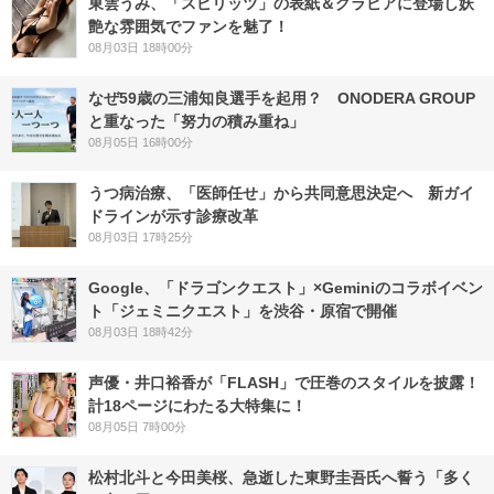
東雲うみ、「スピリッツ」の表紙＆グラビアに登場し妖
艶な雰囲気でファンを魅了！
08月03日 18時00分
なぜ59歳の三浦知良選手を起用？ ONODERA GROUP
と重なった「努力の積み重ね」
08月05日 16時00分
うつ病治療、「医師任せ」から共同意思決定へ 新ガイ
ドラインが示す診療改革
08月03日 17時25分
Google、「ドラゴンクエスト」×Geminiのコラボイベン
ト「ジェミニクエスト」を渋谷・原宿で開催
08月03日 18時42分
声優・井口裕香が「FLASH」で圧巻のスタイルを披露！
計18ページにわたる大特集に！
08月05日 7時00分
松村北斗と今田美桜、急逝した東野圭吾氏へ誓う「多く