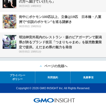
の方へ届けていけたら」
08月04日 14時00分
街中にポケモン100匹以上、立像は19匹 日本橋・八重
洲で“伝説のポケモン”を巡る謎解き
08月05日 15時55分
明治神宮外苑内のレストラン・森のビアガーデンで新潟
県が誇るブランド枝豆「つまりちゃまめ」を販売数量限
定で提供。えだまめ県の魅力を発信
08月05日 15時51分
ページの先頭へ
プライバシー
利用規約
免責事項
ポリシー
Copyright © 2026 GMO INSIGHT Inc. All Rights Reserved.