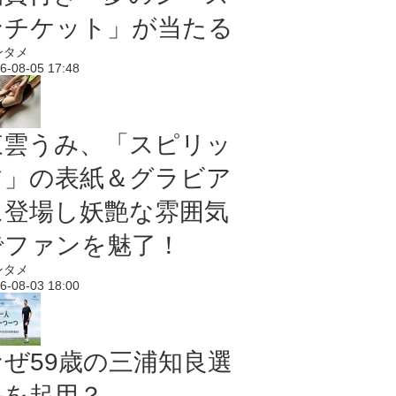
ンチケット」が当たる
ンタメ
6-08-05 17:48
東雲うみ、「スピリッ
ツ」の表紙＆グラビア
に登場し妖艶な雰囲気
でファンを魅了！
ンタメ
6-08-03 18:00
なぜ59歳の三浦知良選
手を起用？