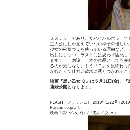
ミステリーであり、サバイバルホラーで
主人公にしか見えていない様子の怪しい
少女の松葉づえを使っている理由など、
出しにしつつ、ラストには思わず困惑し
ます！！ 勿論、一本の作品としても完
るのか気になり、もう『Ｑ』を観終わっ
が観たくて仕方い欲求に憑りつかれるこ
映画『黒い乙女 Ｑ』は５月31日(金)、
連続公開
となります。
FLASH（フラッシュ） 2019年1/22号 (201
Fujisan.co.jpより
映画『黒い乙女 Ｑ』/『黒い乙女 Ａ』