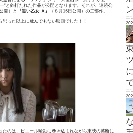
ラー”と銘打たれた作品が公開となります。それが、連続公
日公開）と
『黒い乙女 Ａ』
（８月16日公開）の二部作。
エ
ら思った以上に飛んでもない映画でした！！
202
エ
202
ったのは、ピエール騒動に巻き込まれながら東映の英断に