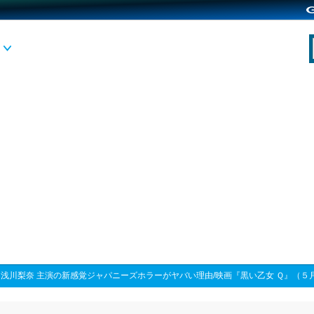
>
浅川梨奈 主演の新感覚ジャパニーズホラーがヤバい理由/映画『黒い乙女 Ｑ』（５月