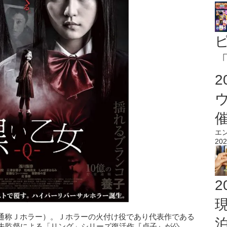
「
エ
202
2
通称Ｊホラー）。Ｊホラーの火付け役であり代表作である
秀夫監督による「リング」シリーズ復活作『貞子』が公