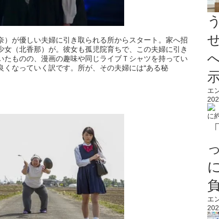
奈）が優しい夫婦に引き取られる所からスタート。家へ招
少女（北香那）が。彼女も孤児院育ちで、この夫婦に引き
いたものの、漫画の趣味や同じライブＴシャツを持ってい
良くなっていく訳です。所が、その夫婦には“ある秘
エ
202
エ
202