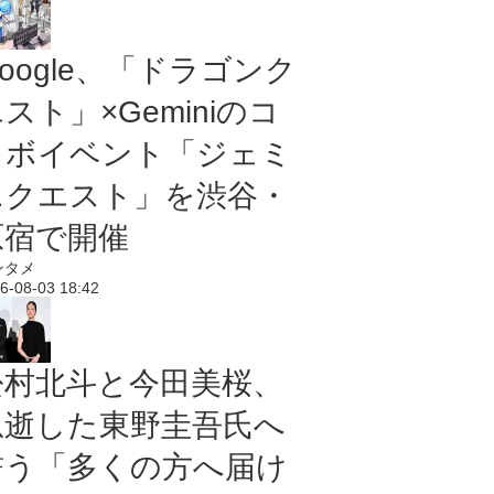
oogle、「ドラゴンク
スト」×Geminiのコ
ラボイベント「ジェミ
ニクエスト」を渋谷・
原宿で開催
ンタメ
6-08-03 18:42
松村北斗と今田美桜、
急逝した東野圭吾氏へ
誓う「多くの方へ届け