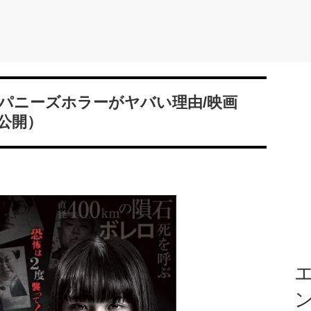
ャパニーズホラーがヤバい理由/映画
日公開）
エ