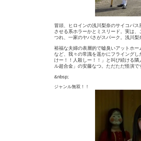
冒頭、ヒロインの浅川梨奈のサイコパス
させる系ホラーかとミスリード。実は、
つれ、一家のヤバさがスパーク。浅川梨
裕福な夫婦の表層的で嘘臭いアットホー
など、我々の常識を遥かにフライングし
けー！！人殺しー！！」と叫び続ける隣
ル超合金」の安藤なつ。ただただ怪演で
&nbsp;
ジャンル無双！！