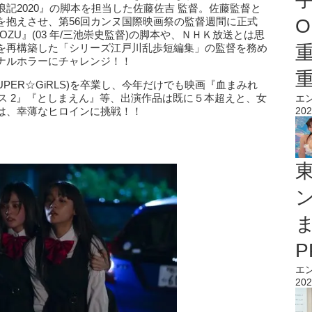
記2020』の脚本を担当した佐藤佐吉 監督。佐藤監督と
を抱えさせ、第56回カンヌ国際映画祭の監督週間に正式
O
ZU』(03 年/三池崇史監督)の脚本や、ＮＨＫ放送とは思
を再構築した「シリーズ江戸川乱歩短編集」の監督を務め
ナルホラーにチャレンジ！！
PER☆GiRLS)を卒業し、今年だけでも映画『血まみれ
ス 2』『としまえん』等、出演作品は既に５本超えと、女
エ
は、幸薄なヒロインに挑戦！！
202
エ
202