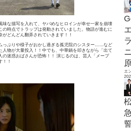
G
風味な描写を入れて、ヤバめなヒロインが幸せ一家を崩壊
エ
この時点でトラップは発動されていました。物語が進むに
奈がどんどん翻弄されていきます！！
ムっぷりや様子がおかし過ぎる孤児院のシスター……など
た人物が大量投入！！中でも、中華鍋を叩きながら「出て
人の迷惑おばさんが恐怖！！ 演じるのは、芸人「メープ
す！！
エ
202