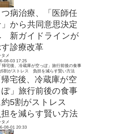
うつ病治療、「医師任
せ」から共同意思決定
へ 新ガイドラインが
示す診療改革
ンタメ
6-08-03 17:25
「帰宅後、冷蔵庫が空
っぽ」旅行前後の食事
に約5割がストレス
負担を減らす賢い方法
ンタメ
6-08-01 20:33