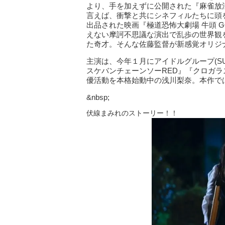
より、手を加えずに公開された『麻雀放浪
言えば、衝撃と共にシネフィルたちに頭
出品された映画『極道恐怖大劇場 牛頭 GO
えない摩訶不思議な演出で乱歩の世界観
た奇才。そんな佐藤監督が新感覚オリジ
主演は、今年１月にアイドルグループ(SU
スケバンチェーンソーRED』『クロガラ
優活動を本格始動中の浅川梨奈。本作で
&nbsp;
伏線まみれのストーリー！！