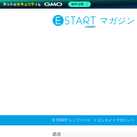
無料診断
マガジン
E START トップページ
>
エンタメ
>
マガジン
総合