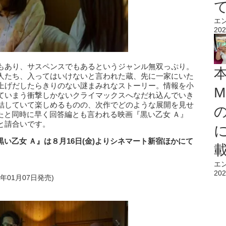
エ
202
もあり、サスペンスでもあるというジャンル無双っぷり。
人たち、入ってはいけないと言われた蔵、先に一家にいた
上げだしたらきりのない謎まみれなストーリー。情報を小
M
ていまう衝撃しかないクライマックスへなだれ込んでいき
結していて楽しめるものの、次作でどのような展開を見せ
たと同時に早く回答編とも言われる映画『黒い乙女 Ａ』
と請合いです。
『黒い乙女 Ａ』は８月16日(金)よりシネマート新宿ほかにて
エ
202
9年01月07日発売)