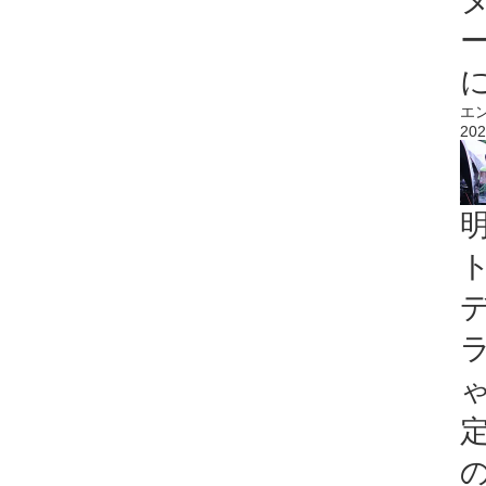
エ
202