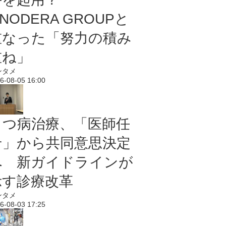
NODERA GROUPと
重なった「努力の積み
重ね」
ンタメ
6-08-05 16:00
うつ病治療、「医師任
せ」から共同意思決定
へ 新ガイドラインが
示す診療改革
ンタメ
6-08-03 17:25