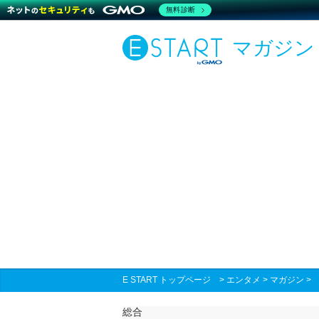
無料診断
マガジン
E START トップページ
>
エンタメ
>
マガジン
総合