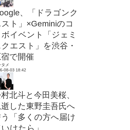
oogle、「ドラゴンク
スト」×Geminiのコ
ラボイベント「ジェミ
ニクエスト」を渋谷・
原宿で開催
ンタメ
6-08-03 18:42
松村北斗と今田美桜、
急逝した東野圭吾氏へ
誓う「多くの方へ届け
ていけたら」