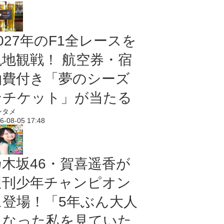
027年のF1全レースを
現地観戦！ 航空券・宿
泊費付き「夢のシーズ
ンチケット」が当たる
ンタメ
6-08-05 17:48
乃木坂46・賀喜遥香が
週刊少年チャンピオン
に登場！「5年ぶん大人
になった私を見ていた