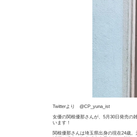
Twitterより @CP_yuna_ist
女優の関根優那さんが、5月30日発売
います！
関根優那さんは埼玉県出身の現在24歳。元ア