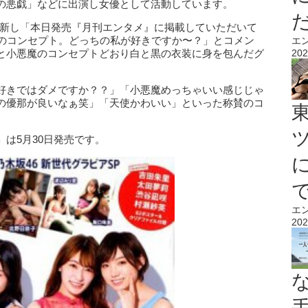
の悪戯」などに出演し女優として活動しています。
gramを更新し「本日発売『月刊エンタメ』に掲載していただいて
魔のコンセプト。どっちの私が好きですか〜？」とコメン
エ
と小悪魔のコンセプトどおり白と黒の衣装に身を包んだグ
202
好きではダメですか？？」「小悪魔めっちゃいい感じじゃ
の優那が良いなぁ笑」「天使かわいい」といった称賛のコ
は5月30日発売です。
エ
202