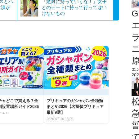
ルスとハ
「絶対に持っていくな！」女子
共演が
とのデートに持って行ってはい
G
けないもの
エ
エ
202
チャどこで買える？全
プリキュアのガシャポン全種類
設置場所ガイド2026
まとめ2026【名探偵プリキュア
最新9選】
13:00
2026-07-16 13:00