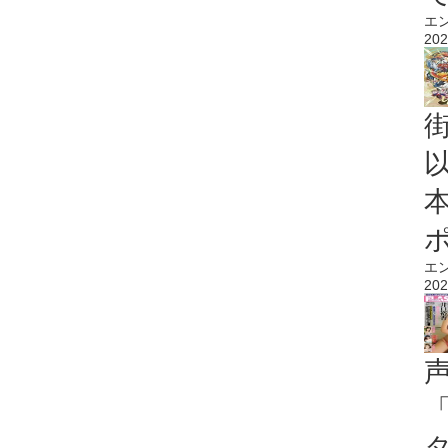
エ
202
エ
202