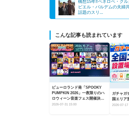
構想15年‼ペネロペ・ク
ビエル・バルデムの夫婦
話題のスリ...
こんな記事も読まれています
ピューロランド発「SPOOKY
PUMPKIN 2026」一夜限りのハ
ガチャガ
ロウィーン音楽フェス開催決
国エリア別
定！
2026-07-31 15:00
2026-07-17 