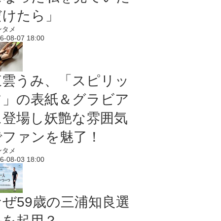
だけたら」
ンタメ
6-08-07 18:00
東雲うみ、「スピリッ
ツ」の表紙＆グラビア
に登場し妖艶な雰囲気
でファンを魅了！
ンタメ
6-08-03 18:00
なぜ59歳の三浦知良選
手を起用？