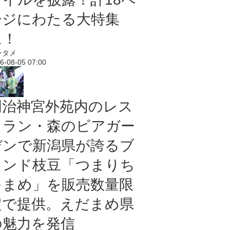
ージにわたる大特集
に！
ンタメ
6-08-05 07:00
明治神宮外苑内のレス
トラン・森のビアガー
デンで新潟県が誇るブ
ランド枝豆「つまりち
ゃまめ」を販売数量限
定で提供。えだまめ県
の魅力を発信