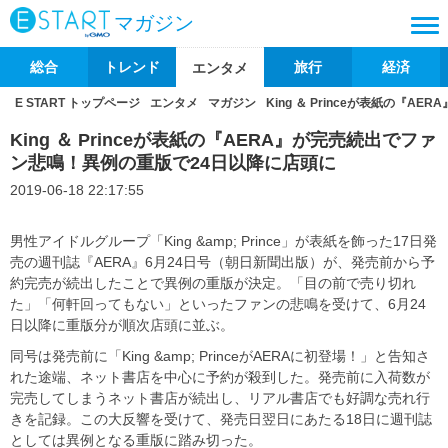
マガジン
総合
トレンド
旅行
経済
エンタメ
E START トップページ
エンタメ
マガジン
King ＆ Princeが表紙の『
King ＆ Princeが表紙の『AERA』が完売続出でファ
ン悲鳴！異例の重版で24日以降に店頭に
2019-06-18 22:17:55
男性アイドルグループ「King &amp; Prince」が表紙を飾った17日発
売の週刊誌『AERA』6月24日号（朝日新聞出版）が、発売前から予
約完売が続出したことで異例の重版が決定。「目の前で売り切れ
た」「何軒回ってもない」といったファンの悲鳴を受けて、6月24
日以降に重版分が順次店頭に並ぶ。
同号は発売前に「King &amp; PrinceがAERAに初登場！」と告知さ
れた途端、ネット書店を中心に予約が殺到した。発売前に入荷数が
完売してしまうネット書店が続出し、リアル書店でも好調な売れ行
きを記録。この大反響を受けて、発売日翌日にあたる18日に週刊誌
としては異例となる重版に踏み切った。