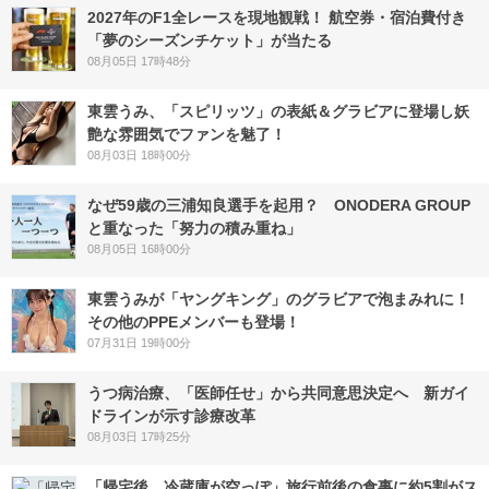
2027年のF1全レースを現地観戦！ 航空券・宿泊費付き
「夢のシーズンチケット」が当たる
08月05日 17時48分
東雲うみ、「スピリッツ」の表紙＆グラビアに登場し妖
艶な雰囲気でファンを魅了！
08月03日 18時00分
なぜ59歳の三浦知良選手を起用？ ONODERA GROUP
と重なった「努力の積み重ね」
08月05日 16時00分
東雲うみが「ヤングキング」のグラビアで泡まみれに！
その他のPPEメンバーも登場！
07月31日 19時00分
うつ病治療、「医師任せ」から共同意思決定へ 新ガイ
ドラインが示す診療改革
08月03日 17時25分
「帰宅後、冷蔵庫が空っぽ」旅行前後の食事に約5割がス