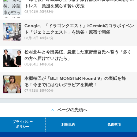
トレス 負担を減らす賢い方法
08月01日 20時33分
Google、「ドラゴンクエスト」×Geminiのコラボイベン
ト「ジェミニクエスト」を渋谷・原宿で開催
08月03日 18時42分
松村北斗と今田美桜、急逝した東野圭吾氏へ誓う「多く
の方へ届けていけたら」
08月04日 14時00分
本郷柚巴が「BLT MONSTER Round 9」の表紙を飾
る！今までにはないグラビアを掲載！
07月31日 19時00分
ページの先頭へ
プライバシー
利用規約
免責事項
ポリシー