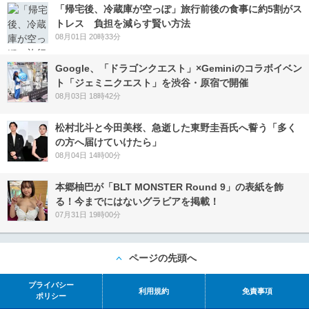
「帰宅後、冷蔵庫が空っぽ」旅行前後の食事に約5割がス
トレス 負担を減らす賢い方法
08月01日 20時33分
Google、「ドラゴンクエスト」×Geminiのコラボイベン
ト「ジェミニクエスト」を渋谷・原宿で開催
08月03日 18時42分
松村北斗と今田美桜、急逝した東野圭吾氏へ誓う「多く
の方へ届けていけたら」
08月04日 14時00分
本郷柚巴が「BLT MONSTER Round 9」の表紙を飾
る！今までにはないグラビアを掲載！
07月31日 19時00分
ページの先頭へ
プライバシー
利用規約
免責事項
ポリシー