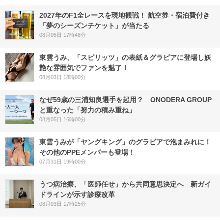
2027年のF1全レースを現地観戦！ 航空券・宿泊費付き
「夢のシーズンチケット」が当たる
08月05日 17時48分
東雲うみ、「スピリッツ」の表紙＆グラビアに登場し妖
艶な雰囲気でファンを魅了！
08月03日 18時00分
なぜ59歳の三浦知良選手を起用？ ONODERA GROUP
と重なった「努力の積み重ね」
08月05日 16時00分
東雲うみが「ヤングキング」のグラビアで泡まみれに！
その他のPPEメンバーも登場！
07月31日 19時00分
うつ病治療、「医師任せ」から共同意思決定へ 新ガイ
ドラインが示す診療改革
08月03日 17時25分