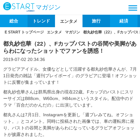
マガジン
総合
トレンド
旅行
経済
エンタメ
E START トップページ
エンタメ
マガジン
都丸紗也華（22）、Fカップバ
都丸紗也華（22）、Fカップバストの谷間や美脚があ
らわになったショットでファンを誘惑！
2019-07-02 20:34:36
グラビアアイドル、女優などとして活躍する都丸紗也華さんが、7月
1日発売の雑誌「週刊プレイボーイ」のグラビアに登場！オフショッ
トに反響が集まっています！
都丸紗也華さんは群馬県出身の現在22歳。Fカップのバストにスリ
ーサイズはB88cm、W60cm、H84cmというスタイル。配信中のド
ラマ「百合だのかんだの」に出演しています。
都丸さんは7月1日、Instagramを更新し「週プレみてね。オフショ
ット。」とコメント。同時に投稿された画像では、車の運転席に座
り、バストの谷間と美脚があらわになっているグラビアオフショッ
トが披露されました。