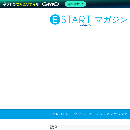
無料診断
マガジン
E START トップページ
>
エンタメ
>
マガジン
総合