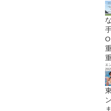
O
エ
202