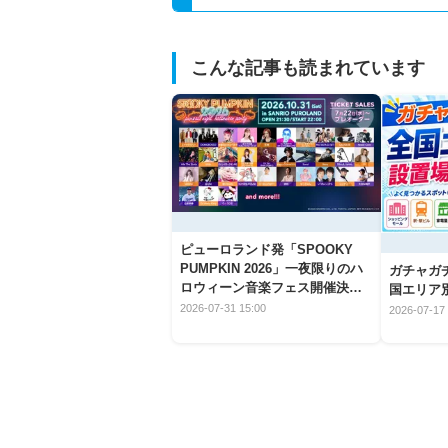
こんな記事も読まれています
ピューロランド発「SPOOKY
PUMPKIN 2026」一夜限りのハ
ガチャガ
ロウィーン音楽フェス開催決
国エリア別
定！
2026-07-31 15:00
2026-07-17 