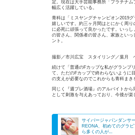
定。現在は大手芸能事務所「プラチナム
幅広く活躍している。
青科は「ミスヤングチャンピオン2019
嬉しいです。約三ヶ月間はとにかく周り
に必死に頑張って良かったです。いっし
の皆さん、関係者の皆さん、家族といっ
ント。
撮影／市川広宝 スタイリング／葉月 ヘ
続けて「普通のFカップな私がグランプ
て、ただのFカップで終わらないように
の支えが必要なのでこれからも青科まき
同じく『週プレ酒場』のアルバイトから
として刺激を与えあっており、今後が楽
サイバージャパンダンサ
REONA、初めてのグラ
ら多くの人が...