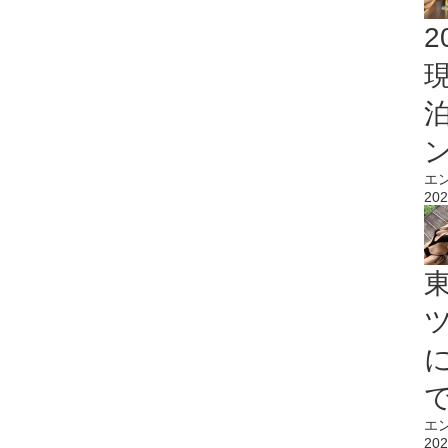
2
エ
202
エ
202