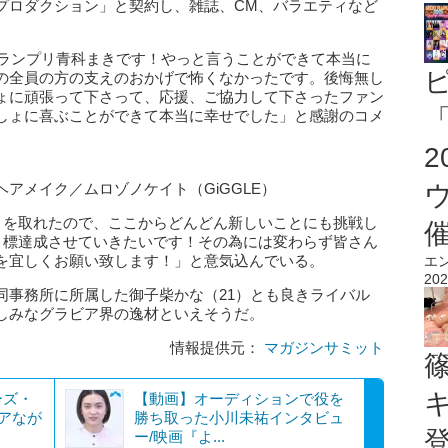
プロダクション」と契約し、雑誌、CM、バラエティなど
グランプリ青科まきです！やっと言うことができて本当に
の全員の方の支えのおかげで怖くなかったです。後悔無し
ょに頑張って下さって、応援、ご協力して下さったファン
「
しょに喜ぶことができて本当に幸せでした」と感謝のコメ
アメイク／ムロゾノケイト（GiGGLE）
リを取れたので、ここからどんどん新しいことにも挑戦し
目標達成させていきたいです！その為には変わらず皆さん
を宜しくお願い致します！」と意気込んでいる。
エ
202
同事務所に所属した御子柴かな（21）とも良きライバル
しみなグラビア界の逸材といえそうだ。
情報提供元：
マガジンサミット
ーズ・
【動画】オーディションで役を
ビアなが
勝ち取った小川未祐インタビュ
ー/映画『よ...