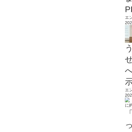
エ
202
エ
202