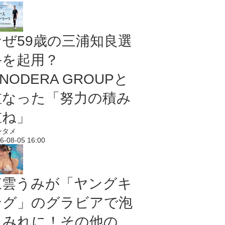
なぜ59歳の三浦知良選
手を起用？
NODERA GROUPと
重なった「努力の積み
重ね」
ンタメ
6-08-05 16:00
東雲うみが「ヤングキ
ング」のグラビアで泡
まみれに！その他の