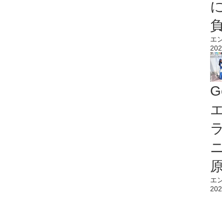
エ
202
G
エ
エ
202