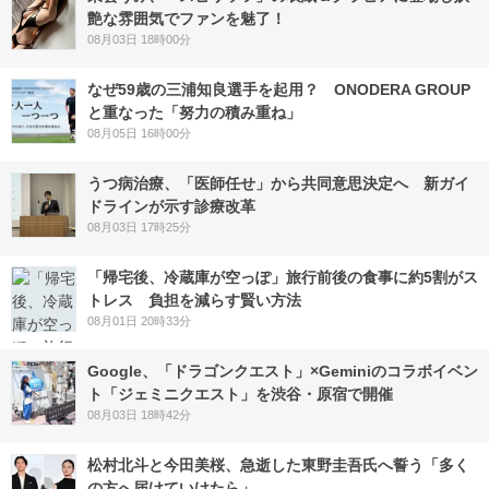
艶な雰囲気でファンを魅了！
08月03日 18時00分
なぜ59歳の三浦知良選手を起用？ ONODERA GROUP
と重なった「努力の積み重ね」
08月05日 16時00分
うつ病治療、「医師任せ」から共同意思決定へ 新ガイ
ドラインが示す診療改革
08月03日 17時25分
「帰宅後、冷蔵庫が空っぽ」旅行前後の食事に約5割がス
トレス 負担を減らす賢い方法
08月01日 20時33分
Google、「ドラゴンクエスト」×Geminiのコラボイベン
ト「ジェミニクエスト」を渋谷・原宿で開催
08月03日 18時42分
松村北斗と今田美桜、急逝した東野圭吾氏へ誓う「多く
の方へ届けていけたら」