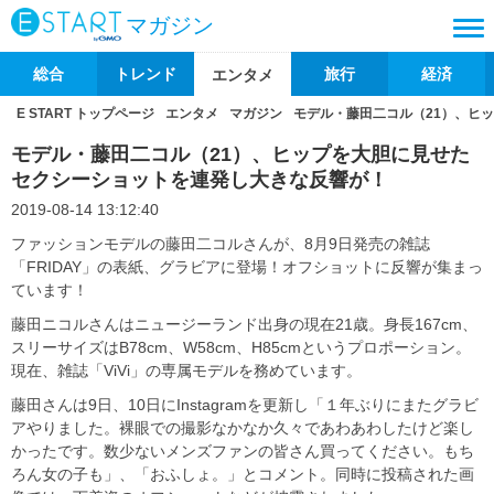
マガジン
総合
トレンド
旅行
経済
エンタメ
E START トップページ
エンタメ
マガジン
モデル・藤田二コル（21）、ヒ
モデル・藤田二コル（21）、ヒップを大胆に見せた
セクシーショットを連発し大きな反響が！
2019-08-14 13:12:40
ファッションモデルの藤田二コルさんが、8月9日発売の雑誌
「FRIDAY」の表紙、グラビアに登場！オフショットに反響が集まっ
ています！
藤田ニコルさんはニュージーランド出身の現在21歳。身長167cm、
スリーサイズはB78cm、W58cm、H85cmというプロポーション。
現在、雑誌「ViVi」の専属モデルを務めています。
藤田さんは9日、10日にInstagramを更新し「１年ぶりにまたグラビ
アやりました。裸眼での撮影なかなか久々であわあわしたけど楽し
かったです。数少ないメンズファンの皆さん買ってください。もち
ろん女の子も」、「おふしょ。」とコメント。同時に投稿された画