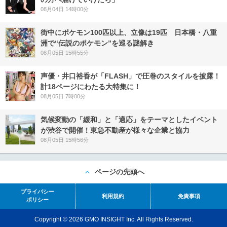
08月04日 14時00分
街中にポケモン100匹以上、立像は19匹 日本橋・八重
洲で“伝説のポケモン”を巡る謎解き
08月05日 15時55分
声優・井口裕香が「FLASH」で圧巻のスタイルを披露！
計18ページにわたる大特集に！
08月05日 7時00分
気候変動の「緩和」と「適応」をテーマとしたイベント
が渋谷で開催！東急不動産が様々な企業と協力
08月05日 15時56分
ページの先頭へ
プライバシー
利用規約
免責事項
ポリシー
Copyright © 2026 GMO INSIGHT Inc. All Rights Reserved.