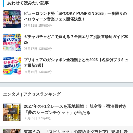
あわせて読みたい記事
ピューロランド発「SPOOKY PUMPKIN 2026」一夜限りの
ハロウィーン音楽フェス開催決定！
07月31日 15時00分
ガチャガチャどこで買える？全国エリア別設置場所ガイド20
26
07月17日 13時00分
プリキュアのガシャポン全種類まとめ2026【名探偵プリキュ
ア最新9選】
07月16日 13時00分
エンタメ | アクセスランキング
2027年のF1全レースを現地観戦！ 航空券・宿泊費付き
「夢のシーズンチケット」が当たる
08月05日 17時48分
東雲うみ、「スピリッツ」の表紙＆グラビアに登場し妖