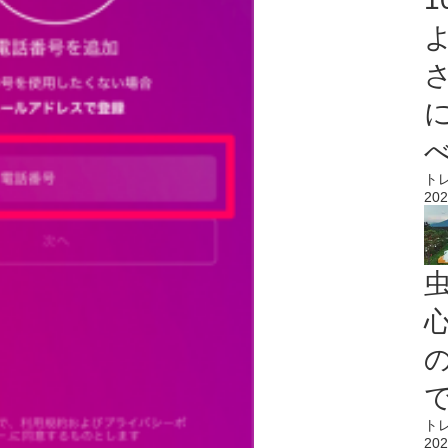
ト
202
心
ト
202