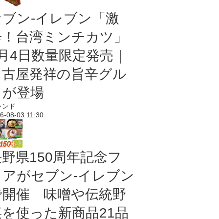
セブン-イレブン「激
辛！台湾ミンチカツ」
8月4日数量限定発売｜
名古屋発祥の旨辛グル
メが登場
レンド
6-08-03 11:30
長野県150周年記念フ
ェアがセブン-イレブン
で開催 味噌や伝統野
菜を使った新商品21品