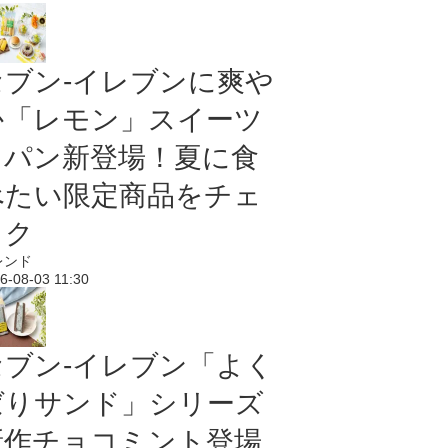
セブン‐イレブンに爽や
か「レモン」スイーツ
＆パン新登場！夏に食
べたい限定商品をチェ
ック
レンド
6-08-03 11:30
セブン‐イレブン「よく
ばりサンド」シリーズ
新作チョコミント登場