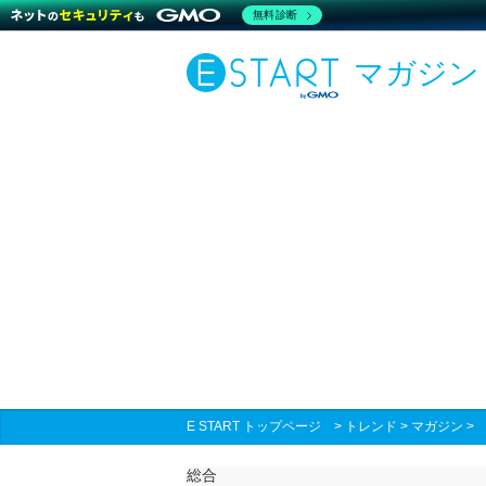
無料診断
マガジン
E START トップページ
>
トレンド
>
マガジン
総合