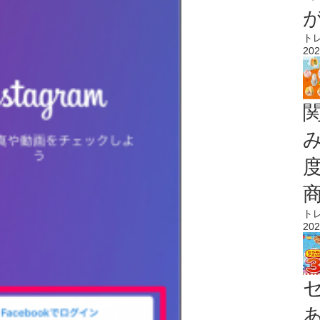
ト
202
ト
202