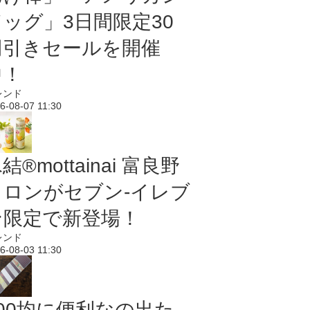
ドッグ」3日間限定30
円引きセールを開催
中！
レンド
6-08-07 11:30
結®mottainai 富良野
メロンがセブン‐イレブ
ン限定で新登場！
レンド
6-08-03 11:30
100均に便利なの出た