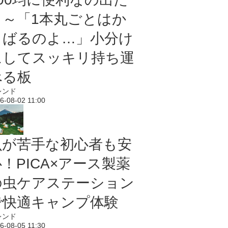
よ～「1本丸ごとはか
さばるのよ…」小分け
にしてスッキリ持ち運
べる板
レンド
6-08-02 11:00
虫が苦手な初心者も安
！PICA×アース製薬
の虫ケアステーション
で快適キャンプ体験
レンド
6-08-05 11:30