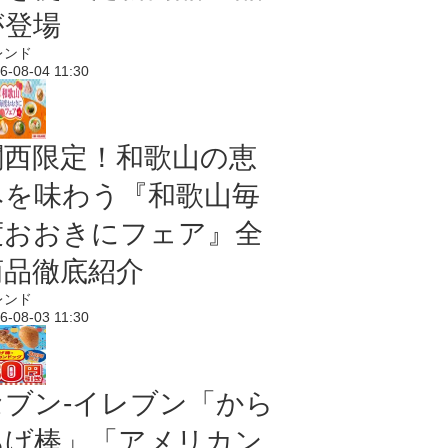
が登場
レンド
6-08-04 11:30
関西限定！和歌山の恵
みを味わう『和歌山毎
度おおきにフェア』全
商品徹底紹介
レンド
6-08-03 11:30
セブン‐イレブン「から
あげ棒」「アメリカン