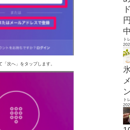
ト
202
て「次へ」をタップします。
氷
ト
202