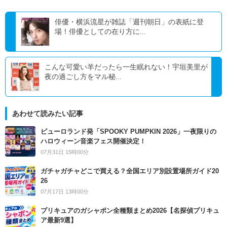
俳優・横浜流星が雑誌「週刊朝日」の表紙に登
場！俳優としての在り方に...
こんな可愛い羊だったら一生眠れない！宇垣美里が
夜の過ごし方をマル秘...
あわせて読みたい記事
ピューロランド発「SPOOKY PUMPKIN 2026」一夜限りの
ハロウィーン音楽フェス開催決定！
07月31日 15時00分
ガチャガチャどこで買える？全国エリア別設置場所ガイド20
26
07月17日 13時00分
プリキュアのガシャポン全種類まとめ2026【名探偵プリキュ
ア最新9選】