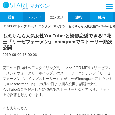
マガジン
総合
トレンド
旅行
経済
エンタメ
E START トップページ
エンタメ
マガジン
もえりんら人気女性YouTuber
もえりんら人気女性YouTuberと疑似恋愛できる!?花
王『リーゼフォーメン』Instagramでストーリー順次
公開
2019-09-02 18:00:06
花王の男性向けヘアスタイリング剤「Liese FOR MEN（リーゼフォ
ーメン）ウォータリーホイップ」のストーリーコンテンツ「リーゼ
フォーメン『ホイップストーリー』」が、公式Instagramアカウント
（＠lieseformen_jp）で8月30日より順次公開。話題の女性
YouTuber3名を起用した疑似恋愛ストーリーとなっており、ネット
上で反響を呼んでいます。
※もえりんさん