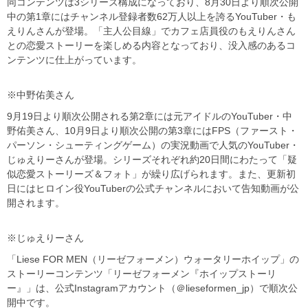
同コンテンツは3シリーズ構成になっており、8月30日より順次公開
中の第1章にはチャンネル登録者数62万人以上を誇るYouTuber・も
えりんさんが登場。「主人公目線」でカフェ店員役のもえりんさん
との恋愛ストーリーを楽しめる内容となっており、没入感のあるコ
ンテンツに仕上がっています。
※中野佑美さん
9月19日より順次公開される第2章には元アイドルのYouTuber・中
野佑美さん、10月9日より順次公開の第3章にはFPS（ファースト・
パーソン・シューティングゲーム）の実況動画で人気のYouTuber・
じゅえりーさんが登場。シリーズそれぞれ約20日間にわたって「疑
似恋愛ストーリーズ＆フォト」が繰り広げられます。また、更新初
日にはヒロイン役YouTuberの公式チャンネルにおいて告知動画が公
開されます。
※じゅえりーさん
「Liese FOR MEN（リーゼフォーメン）ウォータリーホイップ」の
ストーリーコンテンツ「リーゼフォーメン『ホイップストーリ
ー』」は、公式Instagramアカウント（＠lieseformen_jp）で順次公
開中です。