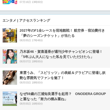
07月16日 13時00分
エンタメ | アクセスランキング
2027年のF1全レースを現地観戦！ 航空券・宿泊費付き
「夢のシーズンチケット」が当たる
08月05日 17時48分
乃木坂46・賀喜遥香が週刊少年チャンピオンに登場！
「5年ぶん大人になった私を見ていただけたら」
08月07日 18時00分
東雲うみ、「スピリッツ」の表紙＆グラビアに登場し妖
艶な雰囲気でファンを魅了！
08月03日 18時00分
なぜ59歳の三浦知良選手を起用？ ONODERA GROUP
と重なった「努力の積み重ね」
08月05日 16時00分