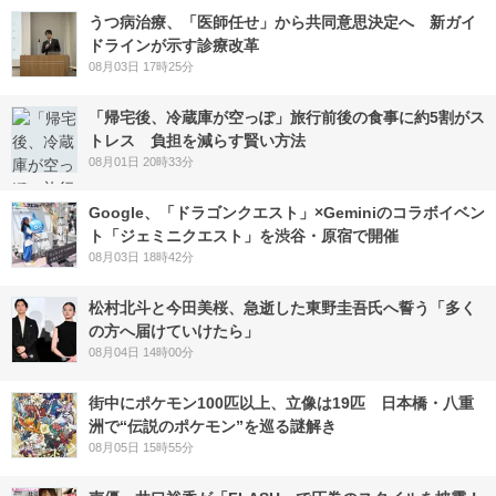
うつ病治療、「医師任せ」から共同意思決定へ 新ガイ
ドラインが示す診療改革
08月03日 17時25分
「帰宅後、冷蔵庫が空っぽ」旅行前後の食事に約5割がス
トレス 負担を減らす賢い方法
08月01日 20時33分
Google、「ドラゴンクエスト」×Geminiのコラボイベン
ト「ジェミニクエスト」を渋谷・原宿で開催
08月03日 18時42分
松村北斗と今田美桜、急逝した東野圭吾氏へ誓う「多く
の方へ届けていけたら」
08月04日 14時00分
街中にポケモン100匹以上、立像は19匹 日本橋・八重
洲で“伝説のポケモン”を巡る謎解き
08月05日 15時55分