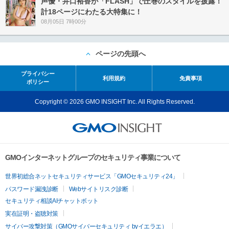
声優・井口裕香が「FLASH」で圧巻のスタイルを披露！
計18ページにわたる大特集に！
08月05日 7時00分
ページの先頭へ
プライバシー
利用規約
免責事項
ポリシー
Copyright © 2026 GMO INSIGHT Inc. All Rights Reserved.
GMOインターネットグループのセキュリティ事業について
世界初総合ネットセキュリティサービス「GMOセキュリティ24」
パスワード漏洩診断
Webサイトリスク診断
セキュリティ相談AIチャットボット
実在証明・盗聴対策
サイバー攻撃対策（GMOサイバーセキュリティ byイエラエ）