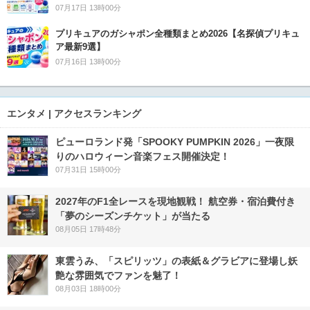
07月17日 13時00分
プリキュアのガシャポン全種類まとめ2026【名探偵プリキュ
ア最新9選】
07月16日 13時00分
エンタメ | アクセスランキング
ピューロランド発「SPOOKY PUMPKIN 2026」一夜限
りのハロウィーン音楽フェス開催決定！
07月31日 15時00分
2027年のF1全レースを現地観戦！ 航空券・宿泊費付き
「夢のシーズンチケット」が当たる
08月05日 17時48分
東雲うみ、「スピリッツ」の表紙＆グラビアに登場し妖
艶な雰囲気でファンを魅了！
08月03日 18時00分