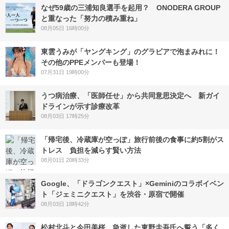
なぜ59歳の三浦知良選手を起用？ ONODERA GROUP
と重なった「努力の積み重ね」
08月05日 16時00分
東雲うみが「ヤングキング」のグラビアで泡まみれに！
その他のPPEメンバーも登場！
07月31日 19時00分
うつ病治療、「医師任せ」から共同意思決定へ 新ガイ
ドラインが示す診療改革
08月03日 17時25分
「帰宅後、冷蔵庫が空っぽ」旅行前後の食事に約5割がス
トレス 負担を減らす賢い方法
08月01日 20時33分
Google、「ドラゴンクエスト」×Geminiのコラボイベン
ト「ジェミニクエスト」を渋谷・原宿で開催
08月03日 18時42分
松村北斗と今田美桜、急逝した東野圭吾氏へ誓う「多く