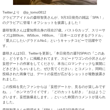
Twitterより @p_tomo0812
グラビアアイドルの森咲智美さんが、9月3日発売の雑誌「SPA！」
のグラビアに登場！オフショットを披露しました！
森咲智美さんは愛知県出身の現在27歳。バストGカップ、スリーサ
イズはB89cm、W58cm、H88cm。「日本一エロすぎるグラドル」
「愛人にしたいグラドルNo1」というキャッチコピーで活躍中で
す。
森咲さんは3日、Twitterを更新し「本日発売の週刊SPA!の『このあ
と、どうする？』に掲載されてます。スピードワゴンの小沢さんが
妄想デートの作家をしてくださり、本当にロマンティックな展開に
どきどきしちゃいました。ぜひ見てください」とコメント。同時に
投稿された画像では、デートの妄想が広がるショットが複数披露さ
れました。
この投稿を見たファンからは「妄想デートか、見るのが楽しみです
ね。」「ホンマカワイイです」「どのカットも好き」「おはようご
ざいます。妄想族爆走します。」といった称賛のコメントが送られ
ました。
森咲智美さんが登場する「SPA！」は9月3日発売です。