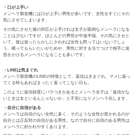
・口が上手い
メンヘラ製造機には口が上手い男性が多いです。女性をすぐにその
気にさせてしまいます。
その気にさせた後の対応が上手ければ女子が面倒なメンヘラになる
ことは少ないですが、ほとんどの男性が中途半端。その気にさせと
いて、後は放ったらかしにされれば女性も黙ってはいないでしょ
う。構ってもらいたいがためや、男性に対する当てつけで相手に迷
惑をかけるメンヘラになることも多いです。
・LINEは気まぐれ
メンヘラ製造機のLINEの特徴として、返信はきまぐれ。マメに返っ
てくる時もあればまったく返ってこない日も。
このように返信頻度にバラつきがあるとメンヘラ女子は「返信がな
いときは女といるんじゃないか」と不安になりメンヘラ化します。
・自分に自信がある
メンヘラは自信のない女性に多く、そのような女性が惹かれるのが
自分とは正反対の自信がある男性。なので自分に自信のある男性は
メンヘラに好かれやすくあります。