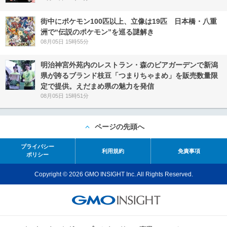
街中にポケモン100匹以上、立像は19匹 日本橋・八重
洲で“伝説のポケモン”を巡る謎解き
08月05日 15時55分
明治神宮外苑内のレストラン・森のビアガーデンで新潟
県が誇るブランド枝豆「つまりちゃまめ」を販売数量限
定で提供。えだまめ県の魅力を発信
08月05日 15時51分
ページの先頭へ
プライバシー
利用規約
免責事項
ポリシー
Copyright © 2026 GMO INSIGHT Inc. All Rights Reserved.