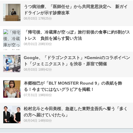
うつ病治療、「医師任せ」から共同意思決定へ 新ガイ
ドラインが示す診療改革
08月03日 17時25分
「帰宅後、冷蔵庫が空っぽ」旅行前後の食事に約5割がス
トレス 負担を減らす賢い方法
08月01日 20時33分
Google、「ドラゴンクエスト」×Geminiのコラボイベン
ト「ジェミニクエスト」を渋谷・原宿で開催
08月03日 18時42分
本郷柚巴が「BLT MONSTER Round 9」の表紙を飾
る！今までにはないグラビアを掲載！
07月31日 19時00分
松村北斗と今田美桜、急逝した東野圭吾氏へ誓う「多く
の方へ届けていけたら」
08月04日 14時00分