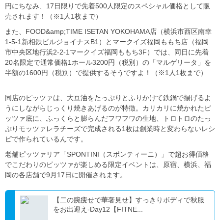
円にちなみ、17日限りで先着500人限定のスペシャル価格として販
売されます！（※1人1枚まで）
また、FOOD&amp;TIME ISETAN YOKOHAMA店（横浜市西区南幸
1-5-1新相鉄ビルジョイナスB1）とマークイズ福岡ももち店（福岡
市中央区地行浜2-2-1マークイズ福岡ももち3F）では、同日に先着
20名限定で通常価格1ホール3200円（税別）の「マルゲリータ」を
半額の1600円（税別）で提供するそうですよ！（※1人1枚まで）
同店のピッツァは、大豆油をたっぷりとふりかけて鉄鍋で揚げるよ
うにしながらじっくり焼きあげるのが特徴。カリカリに焼かれたピ
ッツァ底に、ふっくらと膨らんだフワフワの生地、トロトロのたっ
ぷりモッツァレラチーズで完成される1枚は創業時と変わらないレシ
ピで作られているんです。
老舗ピッツァリア「SPONTINI（スポンティーニ）」で超お得価格
でこだわりのピッツァが楽しめる限定イベントは、原宿、横浜、福
岡の各店舗で9月17日に開催されます。
【二の腕痩せで華奢見せ】すっきりボディで秋服
をお出迎え-Day12【FITNE...