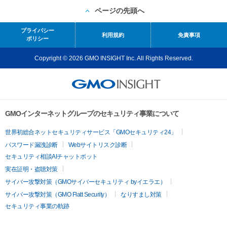
ページの先頭へ
プライバシー
利用規約
免責事項
ポリシー
Copyright © 2026 GMO INSIGHT Inc. All Rights Reserved.
GMOインターネットグループのセキュリティ事業について
世界初総合ネットセキュリティサービス「GMOセキュリティ24」
パスワード漏洩診断
Webサイトリスク診断
セキュリティ相談AIチャットボット
実在証明・盗聴対策
サイバー攻撃対策（GMOサイバーセキュリティ byイエラエ）
サイバー攻撃対策（GMO Flatt Security）
なりすまし対策
セキュリティ事業の軌跡