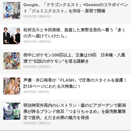
Google、「ドラゴンクエスト」×Geminiのコラボイベン
ト「ジェミニクエスト」を渋谷・原宿で開催
08月03日 18時42分
松村北斗と今田美桜、急逝した東野圭吾氏へ誓う「多く
の方へ届けていけたら」
08月04日 14時00分
街中にポケモン100匹以上、立像は19匹 日本橋・八重
洲で“伝説のポケモン”を巡る謎解き
08月05日 15時55分
声優・井口裕香が「FLASH」で圧巻のスタイルを披露！
計18ページにわたる大特集に！
08月05日 7時00分
明治神宮外苑内のレストラン・森のビアガーデンで新潟
県が誇るブランド枝豆「つまりちゃまめ」を販売数量限
定で提供。えだまめ県の魅力を発信
08月05日 15時51分