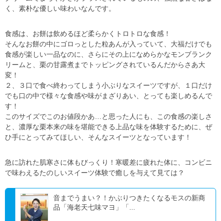
く、素朴な優しい味わいなんです。
食感は、お餅は飲めるほど柔らかくトロトロな食感！
そんなお餅の中にゴロっとした粒あんが入っていて、大福だけでも
食感が楽しい一品なのに、さらにその上になめらかなモンブランク
リームと、栗の甘露煮までトッピングされているんだからさあ大
変！
２、３口で食べ終わってしまう小ぶりなスイーツですが、１口だけ
でも口の中で様々な食感や味がまざりあい、とっても楽しめるんで
す！
このサイズでこのお値段かあ
…
と思った人にも、この食感の楽しさ
と、濃厚な栗本来の味を堪能できる上品な味を体験するために、ぜ
ひ手にとってみてほしい、そんなスイーツとなっています！
急に訪れた肌寒さに体もびっくり！寒暖差に疲れた体に、コンビニ
で味わえるたのしいスイーツ体験で癒しを与えて見ては？
音までうまい？！かぶりつきたくなるモスの新商
品「海老天七味マヨ」「...