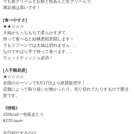
でも栗クリームとお餅と粒あんと生クリームで、
満足感は高いです！
.
[食べやすさ]
★★☆☆☆
大福がもっちもちで柔らかすぎて、
持って食べると結構悪戦苦闘します！
でもスプーンでは大福は切れません
…
。
なのでやはり手で持って食べます
…
。
ウェットティッシュ必須！
.
[入手難易度]
★☆☆☆☆
全国のローソンで
9
月
17
日より絶賛販売中！
店舗によって取り扱いが無かったり、売り切れてたりするので要注
意です。
.
《情報》
150kcal/
一包装あたり
¥270 taxin
今日紹介するのは、