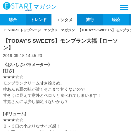
マガジン
総合
トレンド
旅行
経済
エンタメ
E START トップページ
エンタメ
マガジン
【TODAY’S SWEETS】モン
【TODAY’S SWEETS】モンブラン大福【ローソ
ン】
2019-09-18 14:45:23
《おいしさパラメーター》
[甘さ]
★★★☆☆
モンブランクリーム甘さ控えめ、
粒あんも豆の味が濃くそこまで甘くないので
甘そうに見えて意外とペロリと食べれてしまいます！
甘党さんには少し物足りないかも？
.
[ボリューム]
★★★☆☆
２～３口の小ぶりなサイズ感！