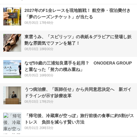
2027年のF1全レースを現地観戦！ 航空券・宿泊費付き
「夢のシーズンチケット」が当たる
08月05日 17時48分
東雲うみ、「スピリッツ」の表紙＆グラビアに登場し妖
艶な雰囲気でファンを魅了！
08月03日 18時00分
なぜ59歳の三浦知良選手を起用？ ONODERA GROUP
と重なった「努力の積み重ね」
08月05日 16時00分
うつ病治療、「医師任せ」から共同意思決定へ 新ガイ
ドラインが示す診療改革
08月03日 17時25分
「帰宅後、冷蔵庫が空っぽ」旅行前後の食事に約5割がス
トレス 負担を減らす賢い方法
08月01日 20時33分