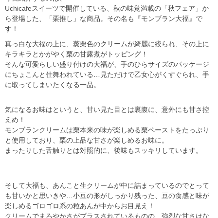
Uchicafe
スイーツで開催している、秋の味覚満載の「秋フェア」か
ら登場した、「栗推し」な商品。その名も『モンブラン大福』で
す！
真っ白な大福の上に、蒸栗色のクリームが綺麗に絞られ、その上に
キラキラとかがやく栗の甘露煮がトッピング！
そんな可愛らしい盛り付けの大福が、手のひらサイズのパッケージ
にちょこんと仕舞われている
…
見ただけで乙女心がくすぐられ、手
に取ってしまいたくなる一品。
気になるお味はというと、甘い見た目とは裏腹に、意外にも甘さ控
えめ！
モンブランクリームは栗本来の味が楽しめる栗ペーストをたっぷり
と使用しており、栗の上品な甘さが楽しめるお味に。
まったりした舌触りとは対照的に、後味もスッキリしています。
そして大福も、あんこと生クリームが中に詰まっているのでとって
も甘いかと思いきや
…
小豆の形がしっかり残った、豆の食感と味が
楽しめるゴロゴロ系の粒あんが中からお目見え！
クリームでまろやかさがプラスされているものの、強烈な甘さはな