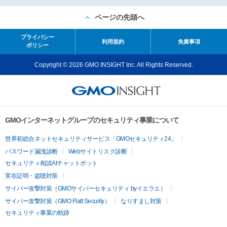
ページの先頭へ
プライバシー
利用規約
免責事項
ポリシー
Copyright © 2026 GMO INSIGHT Inc. All Rights Reserved.
GMOインターネットグループのセキュリティ事業について
世界初総合ネットセキュリティサービス「GMOセキュリティ24」
パスワード漏洩診断
Webサイトリスク診断
セキュリティ相談AIチャットボット
実在証明・盗聴対策
サイバー攻撃対策（GMOサイバーセキュリティ byイエラエ）
サイバー攻撃対策（GMO Flatt Security）
なりすまし対策
セキュリティ事業の軌跡