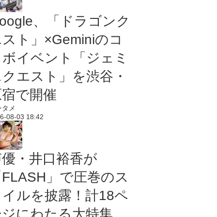
oogle、「ドラゴンク
スト」×Geminiのコ
ラボイベント「ジェミ
ニクエスト」を渋谷・
原宿で開催
ンタメ
6-08-03 18:42
声優・井口裕香が
「FLASH」で圧巻のス
タイルを披露！計18ペ
ージにわたる大特集