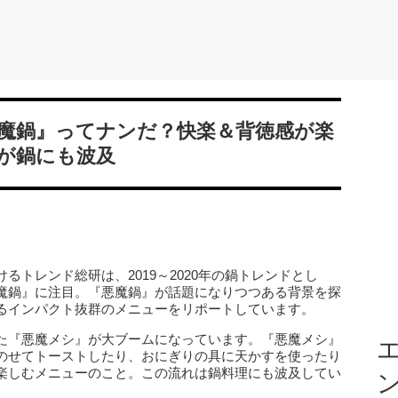
魔鍋』ってナンだ？快楽＆背徳感が楽
が鍋にも波及
トレンド総研は、2019～2020年の鍋トレンドとし
魔鍋』に注目。『悪魔鍋』が話題になりつつある背景を探
るインパクト抜群のメニューをリポートしています。
た『悪魔メシ』が大ブームになっています。『悪魔メシ』
エ
のせてトーストしたり、おにぎりの具に天かすを使ったり
楽しむメニューのこと。この流れは鍋料理にも波及してい