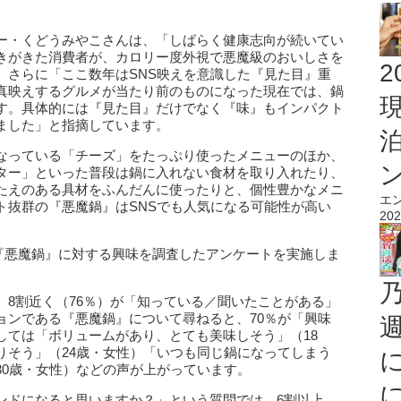
ー・くどうみやこさんは、「しばらく健康志向が続いてい
きがきた消費者が、カロリー度外視で悪魔級のおいしさを
2
。さらに「ここ数年はSNS映えを意識した『見た目』重
真映えするグルメが当たり前のものになった現在では、鍋
す。具体的には『見た目』だけでなく『味』もインパクト
ました」と指摘しています。
なっている「チーズ」をたっぷり使ったメニューのほか、
ター」といった普段は鍋に入れない食材を取り入れたり、
たえのある具材をふんだんに使ったりと、個性豊かなメニ
エ
ト抜群の『悪魔鍋』はSNSでも人気になる可能性が高い
202
象に『悪魔鍋』に対する興味を調査したアンケートを実施しま
、8割近く（76％）が「知っている／聞いたことがある」
ョンである『悪魔鍋』について尋ねると、70％が「興味
しては「ボリュームがあり、とても美味しそう」（18
りそう」（24歳・女性）「いつも同じ鍋になってしまう
30歳・女性）などの声が上がっています。
ンドになると思いますか？」という質問では、6割以上