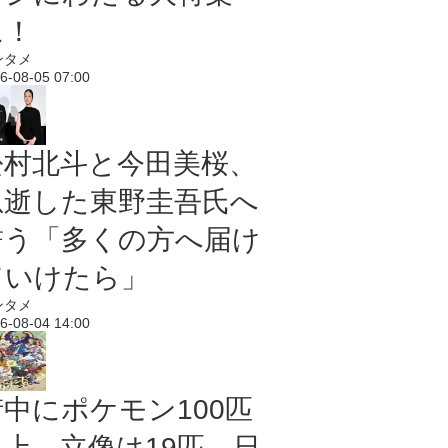
に！
ンタメ
6-08-05 07:00
松村北斗と今田美桜、
急逝した東野圭吾氏へ
誓う「多くの方へ届け
ていけたら」
ンタメ
6-08-04 14:00
街中にポケモン100匹
以上、立像は19匹 日