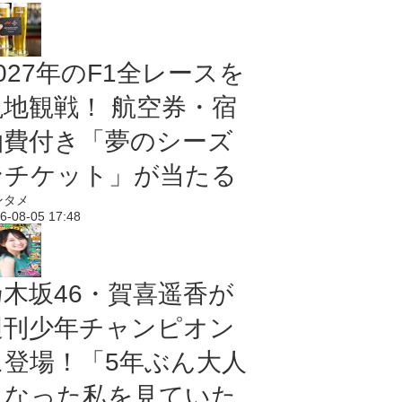
027年のF1全レースを
現地観戦！ 航空券・宿
泊費付き「夢のシーズ
ンチケット」が当たる
ンタメ
6-08-05 17:48
乃木坂46・賀喜遥香が
週刊少年チャンピオン
に登場！「5年ぶん大人
になった私を見ていた