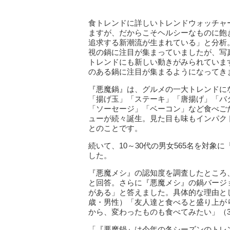
食トレンドに詳しいトレンドウォッチャ
ますが、だからこそヘルシーなものに飽
追求する新潮流が生まれている」と分析
視の鍋に注目が集まっていましたが、写
トレンドにも新しい動きがみられていま
のある鍋に注目が集まるようになってき
『悪魔鍋』は、グルメの一大トレンドに
「揚げ玉」「ステーキ」「唐揚げ」「バ
「ソーセージ」「ベーコン」など食べご
ューが続々誕生。見た目も味もインパク
とのことです。
続いて、10～30代の男女565名を対
した。
『悪魔メシ』の認知度を調査したところ
と回答。さらに『悪魔メシ』の鍋バージ
がある」と答えました。具体的な理由と
歳・男性）「友人達と食べると盛り上が
から、変わったものも食べてみたい」（
「『悪魔鍋』は今年の冬シーズンのトレ