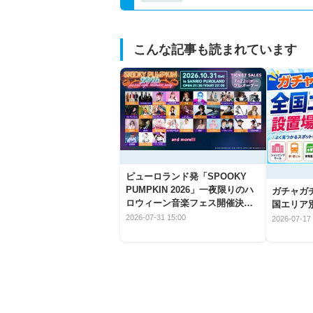
こんな記事も読まれています
ピューロランド発「SPOOKY
PUMPKIN 2026」一夜限りのハ
ガチャガ
ロウィーン音楽フェス開催決
国エリア別
定！
2026-07-31 15:00
2026-07-17 