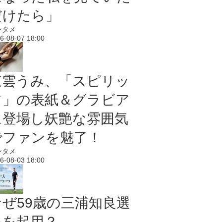
だけたら」
ンタメ
6-08-07 18:00
東雲うみ、「スピリッ
ツ」の表紙＆グラビア
に登場し妖艶な雰囲気
でファンを魅了！
ンタメ
6-08-03 18:00
なぜ59歳の三浦知良選
手を起用？