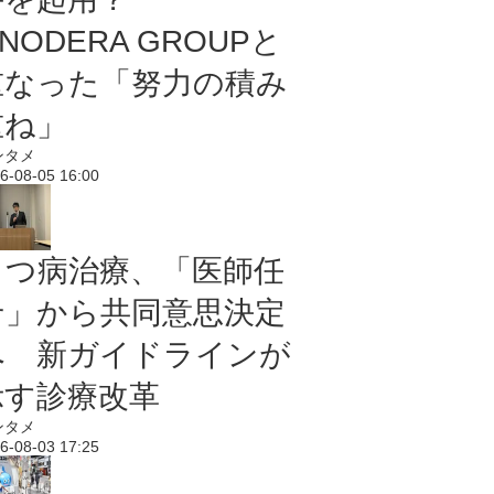
NODERA GROUPと
重なった「努力の積み
重ね」
ンタメ
6-08-05 16:00
うつ病治療、「医師任
せ」から共同意思決定
へ 新ガイドラインが
示す診療改革
ンタメ
6-08-03 17:25