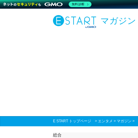
無料診断
マガジン
E START トップページ
>
エンタメ
>
マガジン
総合