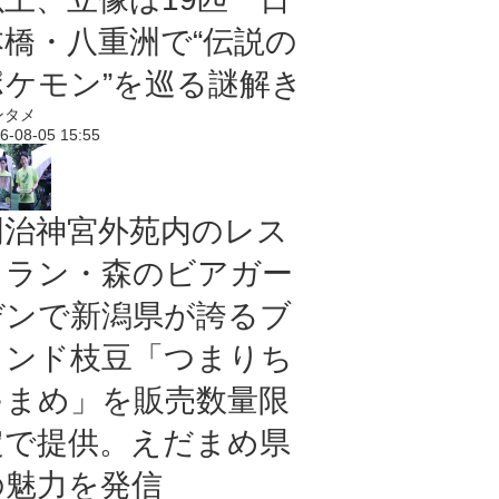
本橋・八重洲で“伝説の
ポケモン”を巡る謎解き
ンタメ
6-08-05 15:55
明治神宮外苑内のレス
トラン・森のビアガー
デンで新潟県が誇るブ
ランド枝豆「つまりち
ゃまめ」を販売数量限
定で提供。えだまめ県
の魅力を発信