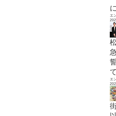
エ
202
エ
202