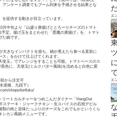
り、アンケート調査でもブーム到来を予感させる結果とな
エ
』を提供する動きが目立っています。
202
10月中旬より「山盛り唐揚げととろーりチーズのトマト
開始予定。揚げ玉をまとわせた「悪魔の唐揚げ」を、トマト
げた鍋です。
山が大きなインパクトを放ち、鍋が煮えたら食べる直前に
ース」をかけて仕上げてくれます。
天使玉」でアレンジをすることも可能。トマトベースのス
が黒色に、天使玉(ミルクバター風味)を沈めると白色に変
エ
人前から注文可
202
、水道橋、九段下）
om/shops/torifuku/
のストリートカルチャーをつめこんだダイナー「HangOut
厚切り牛ステーキ・ジャークチキン・生スパイスの石焼デビル
種類の肉と旨味たっぷりのチーズをこれでもかというくら
キシカン風鍋メニューです。