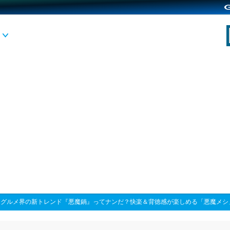
>
グルメ界の新トレンド『悪魔鍋』ってナンだ？快楽＆背徳感が楽しめる「悪魔メシ