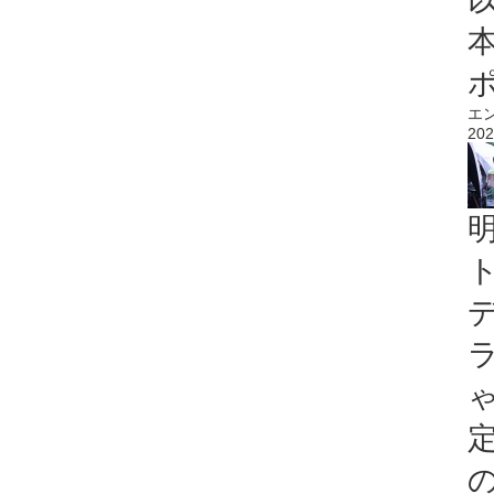
エ
202