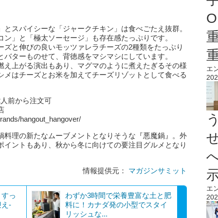
O
」とスパイシーな「ジャークチキン」は食べごたえ抜群。
コン」と「極太ソーセージ」も存在感たっぷりです。
ーズと伸びの良いモッツァレラチーズの2種類をたっぷり
とバターものせて、背徳感をマシマシにしています。
燃え上がる演出もあり、マグマのように煮えたぎるその様
エ
シメはチーズとお米を加えてチーズリゾットとして食べる
202
※2人前から注文可
店
rands/hangout_hangover/
鍋料理の新たなムーブメントとなりそうな『悪魔鍋』。外
ポイントもあり、秋から冬に向けての要注目グルメとなり
情報提供元：
マガジンサミット
エ
】すっ
わずか3時間で栄養豊富な土と肥
202
え-
料に！カナダ発の小型でスタイ
リッシュな...