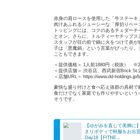
赤身の肩ロースを使用した「牛ステーキ
肉汁あふれるジューシーな「厚切りベー
トッピングには、コクのあるチェダーチ
とオン。さらに、トルティーヤチップス
スタッフが目の前で鍋に火をつけて炎が
子は「悪魔鍋」という言葉がぴったり。
こともできます。
＜提供価格＞ 1人前1880円（税抜） 
＜提供店舗＞ 渋谷店、西武新宿Brick St.
＜店舗URL＞ https://www.dd-holdings.jp/b
豪快な盛り付けと食べ応え抜群の具材で
食だけでなく家庭でも作りやすいという
そうです。
【ゆがみを直して美脚に
きりボディで秋服をお出迎
Day18【FITNE...