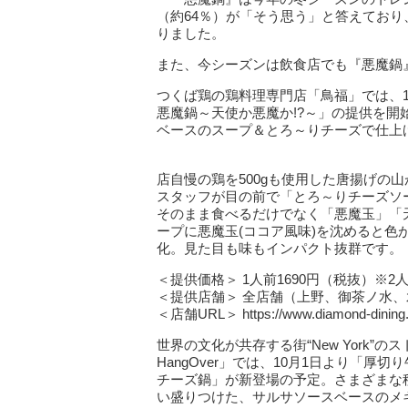
（約64％）が「そう思う」と答えてお
りました。
また、今シーズンは飲食店でも『悪魔鍋
つくば鶏の鶏料理専門店「鳥福」では、
悪魔鍋～天使か悪魔か!?～」の提供を
ベースのスープ＆とろ～りチーズで仕上
店自慢の鶏を500gも使用した唐揚げの
スタッフが目の前で「とろ～りチーズソ
そのまま食べるだけでなく「悪魔玉」「
ープに悪魔玉(ココア風味)を沈めると色
化。見た目も味もインパクト抜群です。
＜提供価格＞ 1人前1690円（税抜）※2
＜提供店舗＞ 全店舗（上野、御茶ノ水
＜店舗URL＞ https://www.diamond-dining.c
世界の文化が共存する街“New York”
HangOver」では、10月1日より「
チーズ鍋」が新登場の予定。さまざまな
い盛りつけた、サルサソースベースのメ